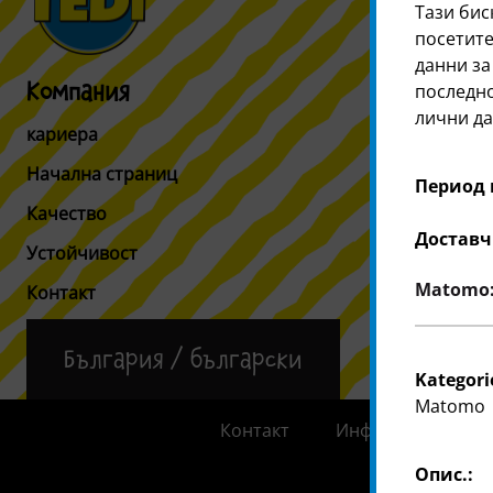
Тази бис
посетите
данни за
последно
Компания
Потреби
лични да
кариера
Информация
Начална страниц
Търсачка н
Период 
Качество
Доставч
Устойчивост
Matomo: 
Контакт
България / български
Kategori
Matomo
Контакт
Информация за к
Опис.: