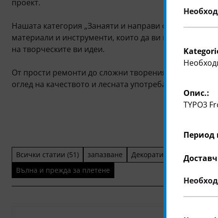
проект.
Необход
Нашата категория „Занаяти и направи си сам“ предл
материали и инструменти, които да ви вдъхновят и 
на творческите ви идеи.
Kategori
Необход
От прости ремонти до сложни творения - нашите про
оглед на качеството и лесната употреба.
Опис.:
TYPO3 Fr
Период 
Всички статии (51)
запазване
Декоративни материали
Доставч
Вълна и прежда за плетене
Необход