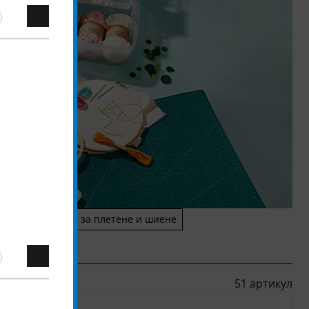
ити и аксесоари за плетене и шиене
51 артикул