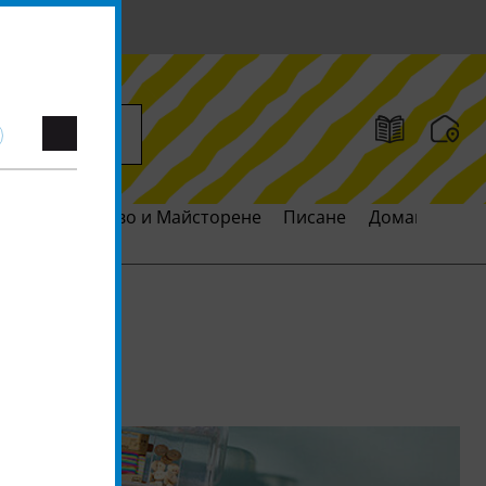
ия
Творчество и Майсторене
Писане
Домакинство