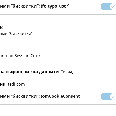
ими “бисквитки”: (fe_typo_user)
ага разнообразни
подкрепят в реализирането
e:
ими “бисквитки”
дукти са проектирани с
ontend Session Cookie
на съхранение на данните:
Сесия,
ленено платно
Материали за бира
Перли и стикери
Нак
ик:
tedi.com
ими “бисквитки”: (omCookieConsent)