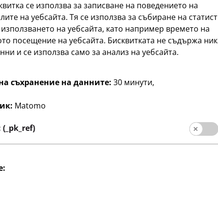
квитка се използва за записване на поведението на
лите на уебсайта. Тя се използва за събиране на статис
 използването на уебсайта, като например времето на
то посещение на уебсайта. Бисквитката не съдържа ни
тели
Социални медии
нни и се използва само за анализ на уебсайта.
 за клиента
а филиали
на съхранение на данните:
30 минути,
ик:
Matomo
(_pk_ref)
e:
лиента
Импресум
Защита на личните данни