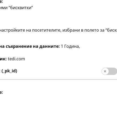
e:
ими “бисквитки”
настройките на посетителите, избрани в полето за “биск
на съхранение на данните:
1 Година,
ик:
tedi.com
 и Майсторене
Творчество и Майсторене
режда
Прежда за плетене
(_pk_id)
1
“
„Дъга“
€
, различни
прибл. 100 г, различни
цветове, по
e:
20 €/кг