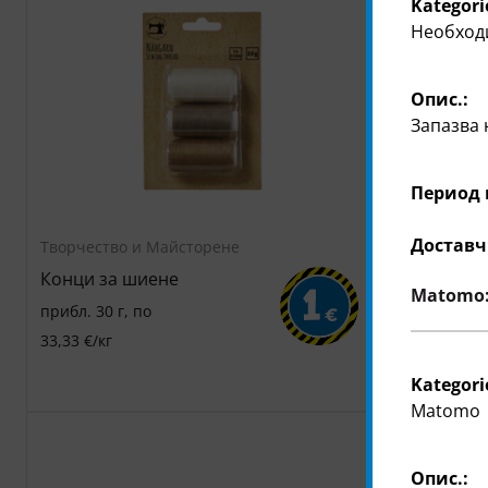
Kategori
Необход
Опис.:
Запазва 
Период 
Доставч
Творчество и Майсторене
Творчество
Конци за шиене
Вълнена п
Matomo: 
1
„Фаворита
прибл. 30 г, по
€
прибл. 50 г
33,33 €/кг
цветове, по
Kategori
20 €/кг
Matomo
Опис.: