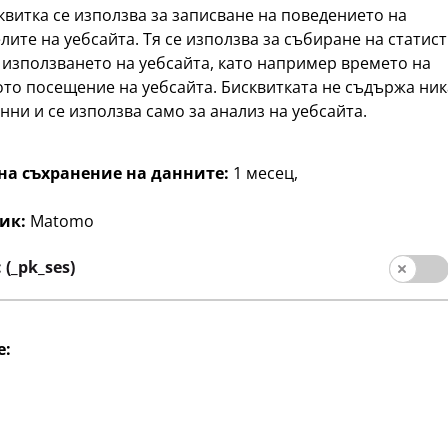
квитка се използва за записване на поведението на
лите на уебсайта. Тя се използва за събиране на статис
 използването на уебсайта, като например времето на
то посещение на уебсайта. Бисквитката не съдържа ни
нни и се използва само за анализ на уебсайта.
на съхранение на данните:
1 месец,
 и Майсторене
Творчество и Майсторене
 плетене
Еднорог вълна
ик:
Matomo
1
чни цветове
390 m
€
(_pk_ses)
20 €/кг
e: