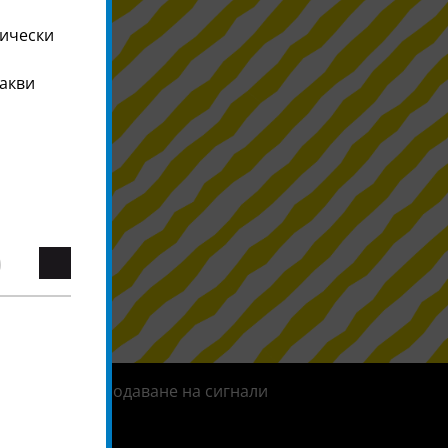
тически
какви
Система за подаване на сигнали