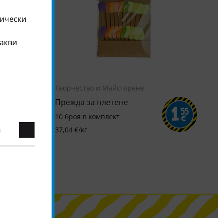
тически
какви
Творчество и Майсторене
Прежда за плетене
2
1
55
10 броя в комплект
€
€
37,04 €/кг