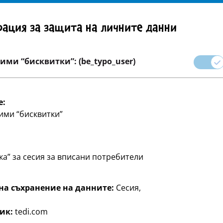
Внимание! Важно указание: Изтегляне на продукта
ация за защита на личните данни
на страница
кариера
ими “бисквитки”: (be_typo_user)
ения
Партита и подаръчни опаковки
Дом и декорац
e:
ими “бисквитки”
ка” за сесия за вписани потребители
на съхранение на данните:
Сесия,
си сам“, или се занимавате
ик:
tedi.com
бходимо за следващия ви