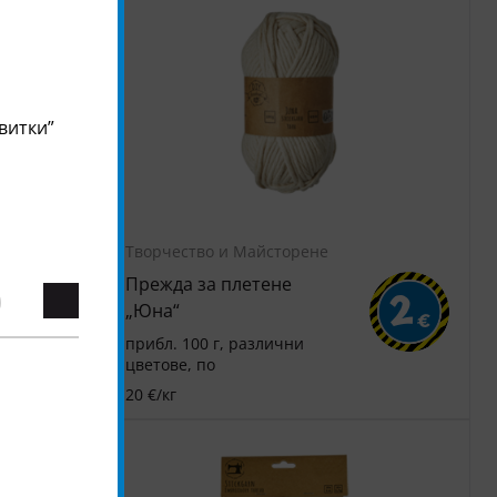
витки”
Творчество и Майсторене
Прежда за плетене
2
2
„Юна“
€
€
прибл. 100 г, различни
цветове, по
20 €/кг