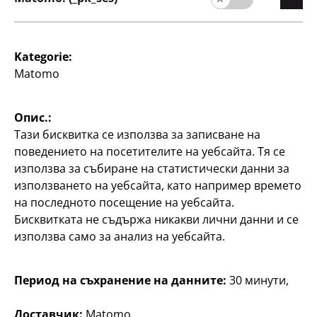
80 листа, 70 g/m²
55
2
€
2
€
Kategorie:
Matomo
Опис.:
Тази бисквитка се използва за записване на
поведението на посетителите на уебсайта. Тя се
използва за събиране на статистически данни за
Писане
използването на уебсайта, като например времето
Блокче за оцветяване
на последното посещение на уебсайта.
Pelikan
Бисквитката не съдържа никакви лични данни и се
DIN А4, 100 листа, 2
използва само за анализ на уебсайта.
различни дизайна
3
Период на съхранение на данните:
30 минути,
€
Доставчик:
Matomo