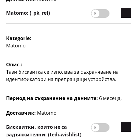
Валутен курс
1 EUR = 1.95583 BGN.
Matomo: (_pk_ref)
Kategorie:
Matomo
Опис.:
Компания
Тази бисквитка се използва за съхраняване на
кариера
идентификатори на препращащи устройства.
Начална страниц
Период на съхранение на данните:
6 месеца,
Качество
Устойчивост
Доставчик:
Matomo
Контакт
Бисквитки, които не са
Потребители
задължителни: (tedi-wishlist)