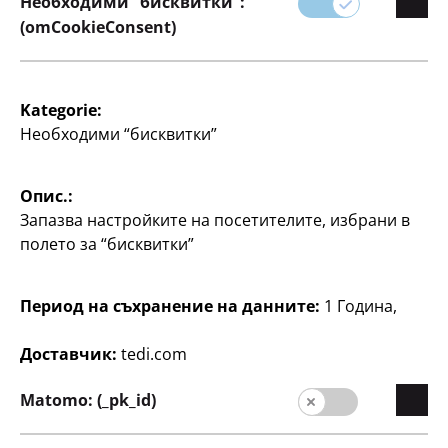
Необходими “бисквитки”:
(omCookieConsent)
Kategorie:
Писане
Писане
Необходими “бисквитки”
Копирна хартия
Стикери или
самозалепващи се
A4, 500 листа, по
етикети
Опис.:
0,007 €/лист
Запазва настройките на посетителите, избрани в
различни дизайни, по
33
3
полето за “бисквитки”
€
1
€
Период на съхранение на данните:
1 Година,
Доставчик:
tedi.com
Matomo: (_pk_id)