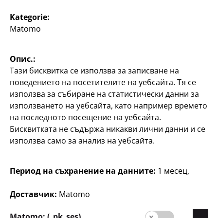
Писане
Писане
Kategorie:
Блокче за рисуване
Тетрадка със спирала
Matomo
A4
A3, 80 листа, по
60 листа, карирана или
5
с редове, по
Опис.:
€
0,02 €/лист
Тази бисквитка се използва за записване на
поведението на посетителите на уебсайта. Тя се
1
€
използва за събиране на статистически данни за
използването на уебсайта, като например времето
на последното посещение на уебсайта.
Бисквитката не съдържа никакви лични данни и се
използва само за анализ на уебсайта.
Период на съхранение на данните:
1 месец,
Писане
Писане
Доставчик:
Matomo
Акварелен тампон A4
Блокче за оцветяване
A4
20 листа, 300 g/m²
Matomo: (_pk_ses)