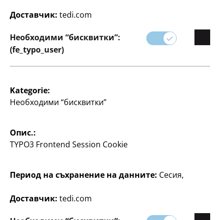
организирани и продуктивни.
Доставчик:
tedi.com
Идеални за офиса, училището или за лична
Необходими “бисквитки”:
употреба.
(fe_typo_user)
Kategorie:
Необходими “бисквитки”
Опис.:
TYPO3 Frontend Session Cookie
Филтър
Период на съхранение на данните:
Сесия,
85 артикул
Доставчик:
tedi.com