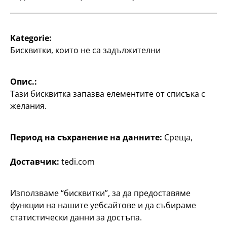
Информация за клиента
Търсачка на филиали
Kategorie:
Бисквитки, които не са задължителни
Опис.:
Тази бисквитка запазва елементите от списъка с
желания.
България / български
Период на съхранение на данните:
Среща,
Доставчик:
tedi.com
Контакт
Информация за клиента
Използваме “бисквитки”, за да предоставяме
функции на нашите уебсайтове и да събираме
Импресум
статистически данни за достъпа.