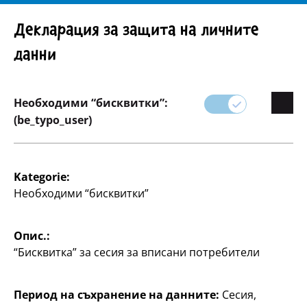
Внимание! Важно указание: Изтегляне на продукта
Декларация за защита на личните
данни
Необходими “бисквитки”:
Асортимент
(be_typo_user)
Писане
Kategorie:
Необходими “бисквитки”
В категорията ни за канцеларски материали има
всичко, от което се нуждаете за писане - от
ученици до офис служители.
Опис.:
“Бисквитка” за сесия за вписани потребители
Открийте разнообразие от химикалки,
бележници, календари и организационни
инструменти, които ще ви помогнат да бъдете
Период на съхранение на данните:
Сесия,