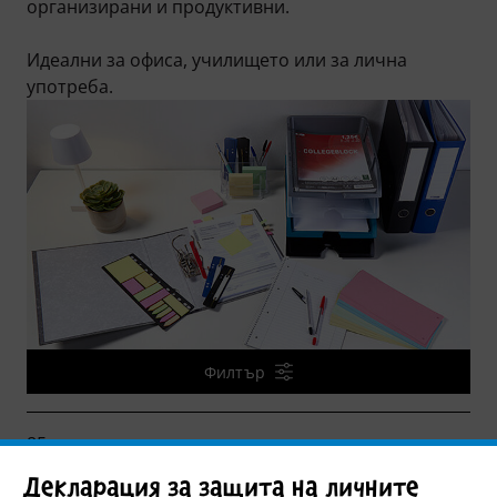
организирани и продуктивни.
Идеални за офиса, училището или за лична
употреба.
Филтър
85 артикул
Декларация за защита на личните