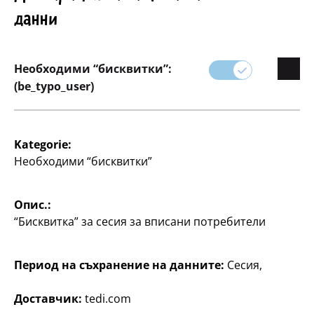
данни
Необходими “бисквитки”:
Писане
Писане
(be_typo_user)
Комплект моливи
Основен комплект
Staedtler за обучение
Maped
по писане
5 части, 1 гумичка
Kategorie:
Zenoa, 3 молива Black
3 бр. в опаковка, по
Необходими “бисквитки”
Peps, 1 острилка, по
0,85 €/бр.
55
3
55
2
€
Опис.:
€
“Бисквитка” за сесия за вписани потребители
Период на съхранение на данните:
Сесия,
Доставчик:
tedi.com