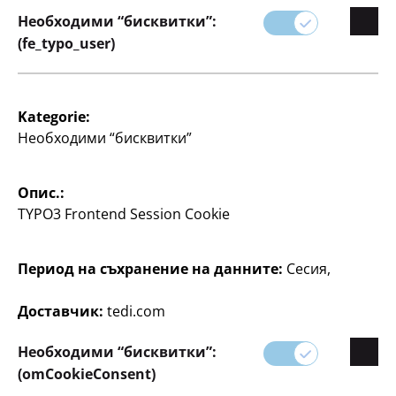
Необходими “бисквитки”:
Писане
Писане
(fe_typo_user)
Цветни моливи
Комплект моливи
Maped Jumbo
Staedtler
12 бр. в опаковка, мек,
3 части, съдържа 2
Kategorie:
устойчив на счупване
молива с твърдост 2B, с
Необходими “бисквитки”
писец, Ø приблизително
поле за име и 1
3,2 мм, ергономичен
острилка, по
захват
3
Опис.:
0,30 €/бр.
€
TYPO3 Frontend Session Cookie
55
3
€
Период на съхранение на данните:
Сесия,
Доставчик:
tedi.com
Необходими “бисквитки”:
(omCookieConsent)