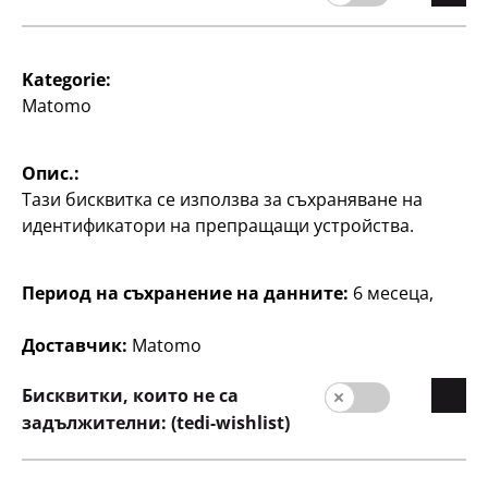
Валутен курс
1 EUR = 1.95583 BGN.
Kategorie:
Matomo
Опис.:
Тази бисквитка се използва за съхраняване на
идентификатори на препращащи устройства.
Компания
Период на съхранение на данните:
6 месеца,
кариера
Начална страниц
Доставчик:
Matomo
Качество
Бисквитки, които не са
Устойчивост
задължителни: (tedi-wishlist)
Контакт