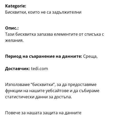
Потребители
Kategorie:
Информация за клиента
Бисквитки, които не са задължителни
Търсачка на филиали
Опис.:
Тази бисквитка запазва елементите от списъка с
желания.
Период на съхранение на данните:
Среща,
Доставчик:
tedi.com
България / български
Използваме “бисквитки”, за да предоставяме
функции на нашите уебсайтове и да събираме
Контакт
статистически данни за достъпа.
Информация за клиента
Импресум
Повече за нашата защита на данните