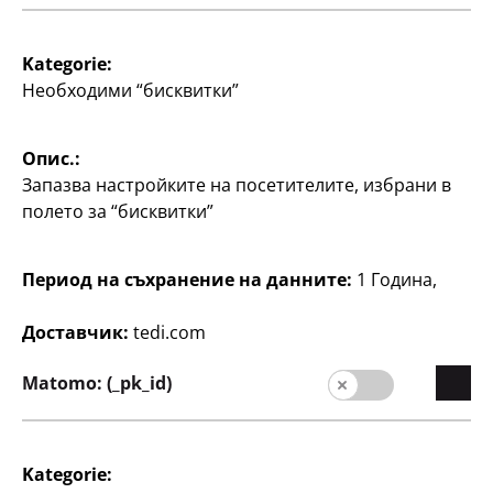
Писане
Писане
Комплект цветни
Бонус комплект
Kategorie:
моливи Staedtler
неонови маркери
Необходими “бисквитки”
Stabilo
13 части, съдържа 10
цветни молива Jumbo, 2
5 маркера + 3 маркера
молива и 1 гумичка, по
безплатно, по
Опис.:
0,50 €/бр.
Запазва настройките на посетителите, избрани в
5
€
полето за “бисквитки”
4
€
Период на съхранение на данните:
1 Година,
Доставчик:
tedi.com
Matomo: (_pk_id)
Писане
Писане
Бонус комплект
Бонус комплект
Kategorie: