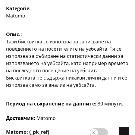
Kategorie:
4
4
€
Matomo
€
Опис.:
Тази бисквитка се използва за записване на
поведението на посетителите на уебсайта. Тя се
използва за събиране на статистически данни за
използването на уебсайта, като например времето
на последното посещение на уебсайта.
Писане
Писане
Бисквитката не съдържа никакви лични данни и се
Маркер Stabilo Swing
Триъгълни цветни
използва само за анализ на уебсайта.
Cool
моливи Stylex Jumbo
8 бр. в опаковка,
12 бр. в опаковка, по
различни цветове, по
Период на съхранение на данните:
30 минути,
0,30 €/бр.
1 €/бр.
55
3
Доставчик:
Matomo
€
8
€
Matomo: (_pk_ref)