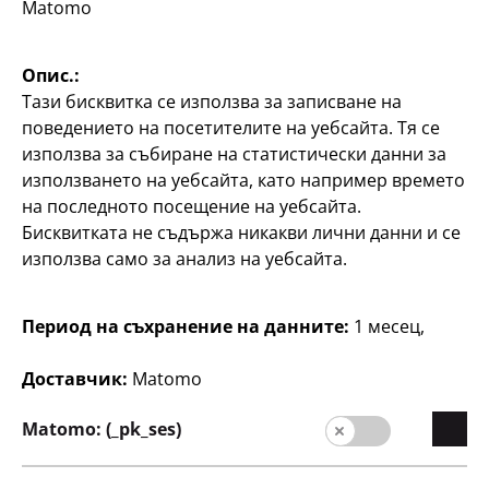
цветни моливи
цветни моливи
Matomo
Stabilo
Stabilo
12 цветни молива + 2
12 цветни молива + 1
Опис.:
молива безплатно, по
молив безплатно, по
Тази бисквитка се използва за записване на
55
55
поведението на посетителите на уебсайта. Тя се
3
3
€
€
използва за събиране на статистически данни за
използването на уебсайта, като например времето
на последното посещение на уебсайта.
Бисквитката не съдържа никакви лични данни и се
използва само за анализ на уебсайта.
Период на съхранение на данните:
1 месец,
Писане
Писане
Бонус комплект
Бонус комплект
Доставчик:
Matomo
маркери Stabilo
перманентни
маркери Stabilo
Matomo: (_pk_ses)
Бонус комплект 3+1,
различни цветове, по
Бонус комплект 3+1, по
1 €/бр.
1 €/бр.