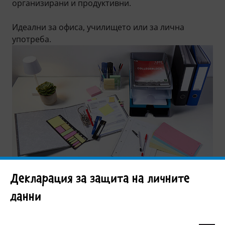
организирани и продуктивни.
Идеални за офиса, училището или за лична
употреба.
Филтър
Декларация за защита на личните
данни
85 артикул