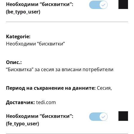
Необходими “бисквитки”:
(be_typo_user)
Писане
Писане
Kategorie:
Комплект линии
Кутия с листчета за
Необходими “бисквитки”
einhorn
бележки
3 части, различни
700 листа, разноцветни,
Опис.:
цветове, по
по
“Бисквитка” за сесия за вписани потребители
1
3
€
€
Период на съхранение на данните:
Сесия,
Доставчик:
tedi.com
Необходими “бисквитки”:
(fe_typo_user)