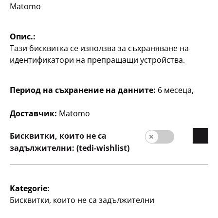
Matomo
Опис.:
Тази бисквитка се използва за съхраняване на
идентификатори на препращащи устройства.
Компания
Период на съхранение на данните:
6 месеца,
кариера
Начална страниц
Доставчик:
Matomo
Качество
Бисквитки, които не са
Устойчивост
задължителни: (tedi-wishlist)
Контакт
Потребители
Kategorie:
Информация за клиента
Бисквитки, които не са задължителни
Търсачка на филиали