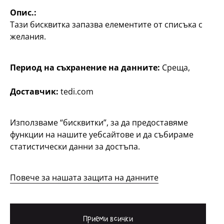
Опис.:
Тази бисквитка запазва елементите от списъка с
желания.
Период на съхранение на данните:
Среща,
Доставчик:
tedi.com
България / български
Използваме “бисквитки”, за да предоставяме
функции на нашите уебсайтове и да събираме
Контакт
статистически данни за достъпа.
Информация за клиента
Импресум
Повече за нашата защита на данните
Защита на личните данни
Система за подаване на сигнали
Приеми всички