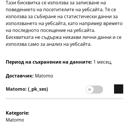
Тази бисквитка се използва за записване на
изработени от
0,51 €/m
поведението на посетителите на уебсайта. Тя се
неръждаема стомана,
здрави остриета,
използва за събиране на статистически данни за
55
2
различни цветове, по
€
използването на уебсайта, като например времето
на последното посещение на уебсайта.
55
1
€
Бисквитката не съдържа никакви лични данни и се
използва само за анализ на уебсайта.
Период на съхранение на данните:
1 месец,
Доставчик:
Matomo
Matomo: (_pk_ses)
Писане
Писане
Двойна острилка
Двойна острилка
Stylex
einhorn
Kategorie:
с контейнер и гумичка,
различни десени, по
по
Matomo
1
€
55