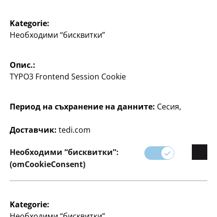
Писане
Писане
Комплект за чертане
Острилка Maped
Kategorie:
Maped Maxi
със събирателен
Необходими “бисквитки”
контейнер, за 1 молив с
4 части, 1 линия, 30 см,
размер < 8 мм, по
1 правоъгълен
триъгълник 60°, 21 см, 1
Опис.:
2
правоъгълен
€
TYPO3 Frontend Session Cookie
триъгълник 45°, 21 см, 1
транспортир 180°, 12
см, по
Период на съхранение на данните:
Сесия,
55
3
€
Доставчик:
tedi.com
Необходими “бисквитки”:
(omCookieConsent)
Kategorie:
Писане
Писане
Необходими “бисквитки”