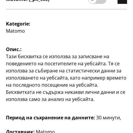
Начална страниц
Качество
Kategorie:
Устойчивост
Matomo
Контакт
Опис.:
Потребители
Тази бисквитка се използва за записване на
Информация за клиента
поведението на посетителите на уебсайта. Тя се
Търсачка на филиали
използва за събиране на статистически данни за
използването на уебсайта, като например времето
на последното посещение на уебсайта.
Бисквитката не съдържа никакви лични данни и се
използва само за анализ на уебсайта.
Период на съхранение на данните:
30 минути,
България / български
Доставчик:
Matomo