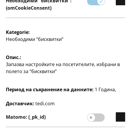
Необходими “бисквитки”:
(omCookieConsent)
Kategorie:
Домашни любимци
Домашни любимци
Необходими “бисквитки”
Купичка
Бутилка за пиене
Сгъваема, Лесна за
прибл. 500 мл,
почистване, Ø прибл. 17
включително дозираща
Опис.:
см, 550 мл, различни
купа, различни цветове,
Запазва настройките на посетителите, избрани в
цветове, по
по
полето за “бисквитки”
2
2
€
€
Период на съхранение на данните:
1 Година,
Доставчик:
tedi.com
Matomo: (_pk_id)