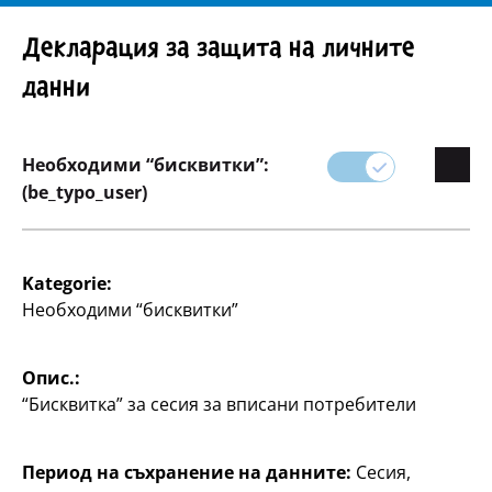
Внимание! Важно указание: Изтегляне на продукта
Декларация за защита на личните
данни
Необходими “бисквитки”:
Асортимент
(be_typo_user)
Домашни любимци
Kategorie:
Необходими “бисквитки”
Поглезете домашните си любимци с нашата
селекция от консумативи за домашни любимци.
Опис.:
От висококачествена храна за домашни любимци
“Бисквитка” за сесия за вписани потребители
до играчки и продукти за грижа - TEDi предлага
всичко, от което се нуждае вашият домашен
любимец за здравословен и щастлив живот.
Период на съхранение на данните:
Сесия,