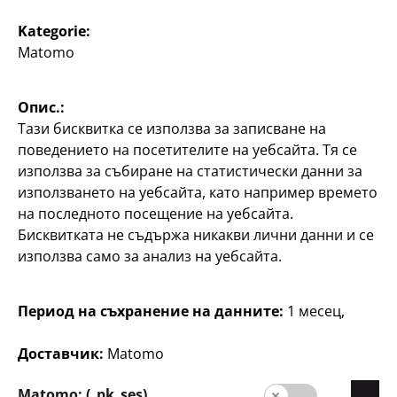
Домашни любимци
Kategorie:
Купа за котки
Matomo
Купа с дизайн на котка
1
Опис.:
€
Тази бисквитка се използва за записване на
поведението на посетителите на уебсайта. Тя се
Валутен курс
използва за събиране на статистически данни за
1 EUR = 1.95583 BGN.
използването на уебсайта, като например времето
на последното посещение на уебсайта.
Бисквитката не съдържа никакви лични данни и се
използва само за анализ на уебсайта.
Период на съхранение на данните:
1 месец,
Компания
Доставчик:
Matomo
кариера
Matomo: (_pk_ses)