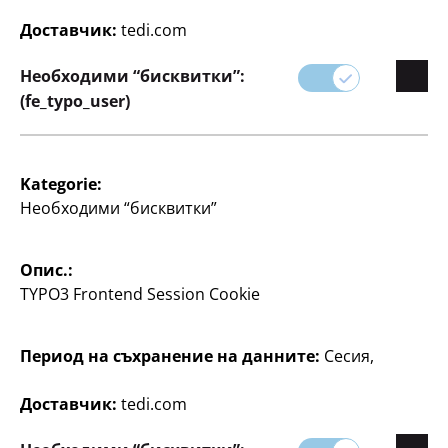
Нашите продукти са внимателно подбрани, за да
Доставчик:
tedi.com
осигурят най-добрата грижа за вашите приятели
Необходими “бисквитки”:
животни.
(fe_typo_user)
Kategorie:
Необходими “бисквитки”
Опис.:
TYPO3 Frontend Session Cookie
Филтър
Период на съхранение на данните:
Сесия,
12 артикул
Доставчик:
tedi.com