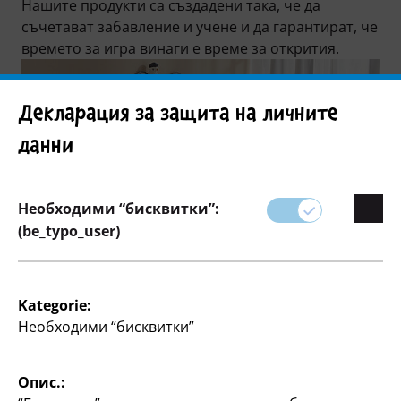
Нашите продукти са създадени така, че да
съчетават забавление и учене и да гарантират, че
времето за игра винаги е време за открития.
Декларация за защита на личните
данни
Необходими “бисквитки”:
(be_typo_user)
Филтър
Kategorie:
Необходими “бисквитки”
104 артикул
Опис.: