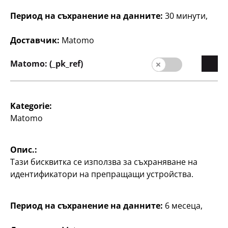
Плюшена играчка
Плюшена играчка
Период на съхранение на данните:
30 минути,
прибл. 60 см, по
прибл. 68 см, по
Доставчик:
Matomo
25
12
€
€
Matomo: (_pk_ref)
Валутен курс
1 EUR = 1.95583 BGN.
Kategorie:
Matomo
Опис.:
Тази бисквитка се използва за съхраняване на
идентификатори на препращащи устройства.
Компания
Период на съхранение на данните:
6 месеца,
кариера
Начална страниц