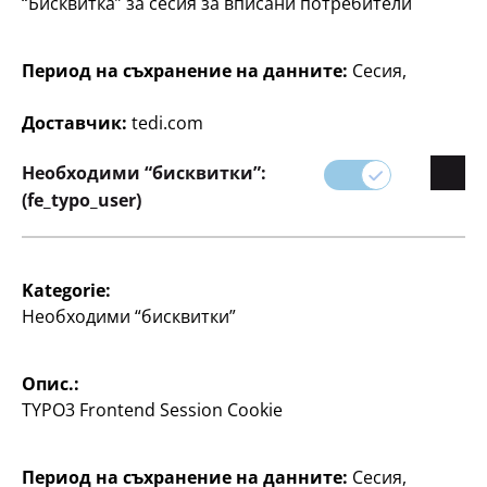
“Бисквитка” за сесия за вписани потребители
Период на съхранение на данните:
Сесия,
Играчки
Играчки
Доставчик:
tedi.com
Кутия с изненада
Плюшена играчка
Hello Kitty
с висулка за чанта,
Необходими “бисквитки”:
различни дизайни, по
прибл. 29 см, различни
(fe_typo_user)
цветове, по
4
€
8
€
Kategorie:
Необходими “бисквитки”
Опис.:
TYPO3 Frontend Session Cookie
Играчки
Играчки
Период на съхранение на данните:
Сесия,