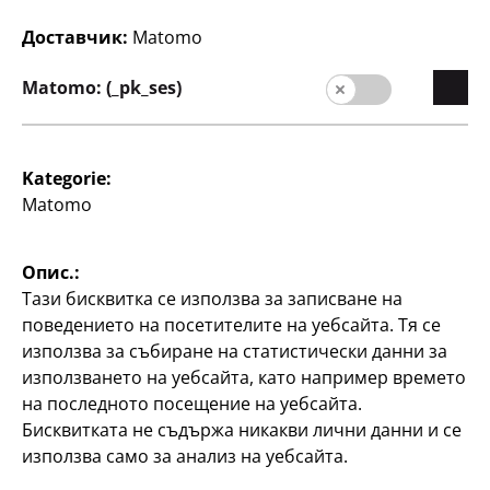
Доставчик:
Matomo
Matomo: (_pk_ses)
Играчки
Играчки
Kategorie:
Топка за стискане
Вълшебни кърпички
Matomo
различни дизайни, по
различни дизайни, по
2
1
Опис.:
€
€
Тази бисквитка се използва за записване на
поведението на посетителите на уебсайта. Тя се
използва за събиране на статистически данни за
използването на уебсайта, като например времето
на последното посещение на уебсайта.
Бисквитката не съдържа никакви лични данни и се
използва само за анализ на уебсайта.
Играчки
Играчки