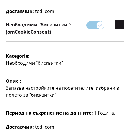
Плюшена играчка
Кутия с изненади
Куроми
Доставчик:
tedi.com
включва
ключодържател за
прибл. 25 см, по
колекциониране,
Необходими “бисквитки”:
различни дизайни, по
8
(omCookieConsent)
€
4
€
Kategorie:
Необходими “бисквитки”
Опис.:
Запазва настройките на посетителите, избрани в
полето за “бисквитки”
Играчки
Играчки
Голям динозавър
Количка за кукли
Период на съхранение на данните:
1 Година,
различни дизайни, по
сгъваема, прибл. 40 – 46
см, подходяща за кукли
5
до размер прибл. 40 см,
Доставчик:
tedi.com
€
по