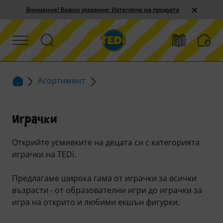
Внимание! Важно указание: Изтегляне на продукта
Асортимент
Играчки
Открийте усмивките на децата си с категорията
играчки на TEDi.
Предлагаме широка гама от играчки за всички
възрасти - от образователни игри до играчки за
игра на открито и любими екшън фигурки.