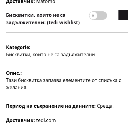
Доставчик:
Matomo
Качество
Бисквитки, които не са
Устойчивост
задължителни: (tedi-wishlist)
Контакт
Потребители
Kategorie:
Информация за клиента
Бисквитки, които не са задължителни
Търсачка на филиали
Опис.:
Тази бисквитка запазва елементите от списъка с
желания.
Период на съхранение на данните:
Среща,
Доставчик:
tedi.com
България / български