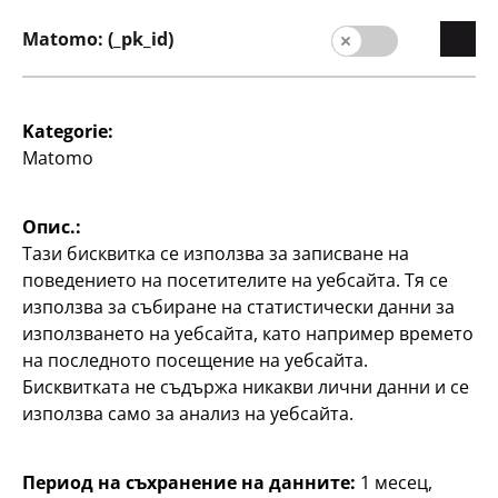
Matomo: (_pk_id)
6
€
Kategorie:
Matomo
Опис.:
Тази бисквитка се използва за записване на
Играчки
Играчки
поведението на посетителите на уебсайта. Тя се
Бутилка за пиене за
Комплект плюшени
използва за събиране на статистически данни за
кукла
играчки-животни
използването на уебсайта, като например времето
различни дизайни, по
включително кутия за
на последното посещение на уебсайта.
транспортиране,
Бисквитката не съдържа никакви лични данни и се
1
различни дизайни, по
използва само за анализ на уебсайта.
€
4
€
Период на съхранение на данните:
1 месец,