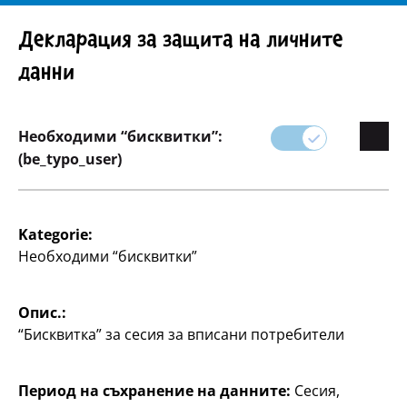
Внимание! Важно указание: Изтегляне на продукта
Декларация за защита на личните
данни
Необходими “бисквитки”:
Асортимент
(be_typo_user)
Писане
Kategorie:
Необходими “бисквитки”
В категорията ни за канцеларски материали има
всичко, от което се нуждаете за писане - от
ученици до офис служители.
Опис.:
“Бисквитка” за сесия за вписани потребители
Открийте разнообразие от химикалки,
бележници, календари и организационни
инструменти, които ще ви помогнат да бъдете
Период на съхранение на данните:
Сесия,