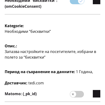
Необходими “бисквитки”:
(omCookieConsent)
Kategorie:
Писане
Писане
Необходими “бисквитки”
Окомплектован
Кръгъл моливник с
ученически несесер
цип
Опис.:
28 части, с моливи,
различни дизайни, по
флумастери, цветни
Запазва настройките на посетителите, избрани в
моливи, линийки, гуми
2
полето за “бисквитки”
€
за триене, острилки,
различни дизайни, по
Период на съхранение на данните:
1 Година,
8
€
Доставчик:
tedi.com
Matomo: (_pk_id)