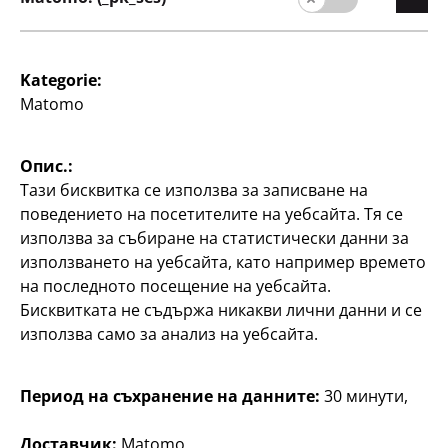
Компания
Kategorie:
Matomo
кариера
Начална страниц
Опис.:
Качество
Тази бисквитка се използва за записване на
Устойчивост
поведението на посетителите на уебсайта. Тя се
използва за събиране на статистически данни за
Контакт
използването на уебсайта, като например времето
на последното посещение на уебсайта.
Потребители
Бисквитката не съдържа никакви лични данни и се
Информация за клиента
използва само за анализ на уебсайта.
Търсачка на филиали
Период на съхранение на данните:
30 минути,
Доставчик:
Matomo