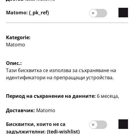
Matomo: (_pk_ref)
България / български
Kategorie:
Matomo
Контакт
Опис.:
Информация за клиента
Тази бисквитка се използва за съхраняване на
идентификатори на препращащи устройства.
Импресум
Защита на личните данни
Период на съхранение на данните:
6 месеца,
Система за подаване на сигнали
Доставчик:
Matomo
Бисквитки, които не са
задължителни: (tedi-wishlist)