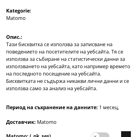
Kategorie:
Matomo
Писане
Писане
Окомплектован
Несесер herlitz
ученически несесер
прибл. 22 x 6,5 x 5 см,
Опис.:
различни цветове, по
26 час ти, с моливи,
Тази бисквитка се използва за записване на
флумастери, цветни
поведението на посетителите на уебсайта. Тя се
5
моливи, гумичка,
€
използва за събиране на статистически данни за
острилка, по
използването на уебсайта, като например времето
8
на последното посещение на уебсайта.
€
Бисквитката не съдържа никакви лични данни и се
използва само за анализ на уебсайта.
Валутен курс
1 EUR = 1.95583 BGN.
Период на съхранение на данните:
1 месец,
Доставчик:
Matomo
Matomo: (_pk_ses)