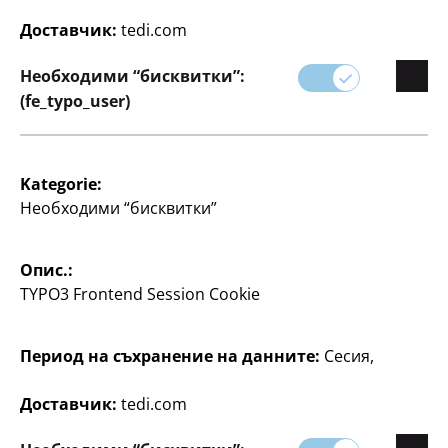
организирани и продуктивни.
Доставчик:
tedi.com
Идеални за офиса, училището или за лична
Необходими “бисквитки”:
употреба.
(fe_typo_user)
Kategorie:
Необходими “бисквитки”
Опис.:
TYPO3 Frontend Session Cookie
Филтър
Период на съхранение на данните:
Сесия,
85 артикул
Доставчик:
tedi.com