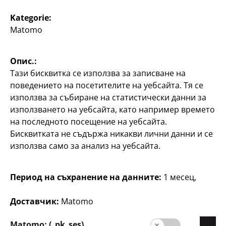
Информация за клиента
Kategorie:
Търсачка на филиали
Matomo
Опис.:
Тази бисквитка се използва за записване на
поведението на посетителите на уебсайта. Тя се
използва за събиране на статистически данни за
използването на уебсайта, като например времето
България / български
на последното посещение на уебсайта.
Бисквитката не съдържа никакви лични данни и се
използва само за анализ на уебсайта.
Контакт
Период на съхранение на данните:
1 месец,
Информация за клиента
Импресум
Доставчик:
Matomo
Защита на личните данни
Matomo: (_pk_ses)