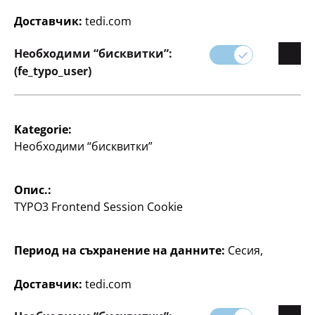
организирани и продуктивни.
Доставчик:
tedi.com
Идеални за офиса, училището или за лична
Необходими “бисквитки”:
употреба.
(fe_typo_user)
Kategorie:
Необходими “бисквитки”
Опис.:
TYPO3 Frontend Session Cookie
Филтър
Период на съхранение на данните:
Сесия,
85 артикул
Доставчик:
tedi.com
Валутен курс