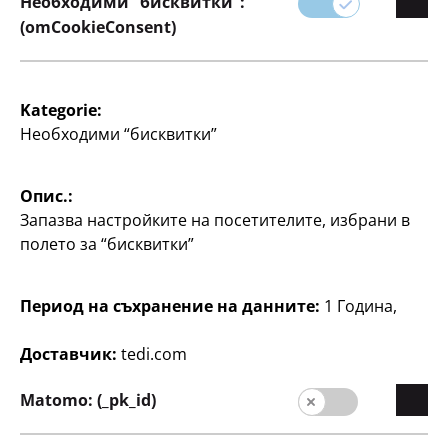
Необходими “бисквитки”:
1 EUR = 1.95583 BGN.
(omCookieConsent)
Kategorie:
Необходими “бисквитки”
Компания
Опис.:
Запазва настройките на посетителите, избрани в
кариера
полето за “бисквитки”
Начална страниц
Качество
Период на съхранение на данните:
1 Година,
Устойчивост
Доставчик:
tedi.com
Контакт
Matomo: (_pk_id)
Потребители