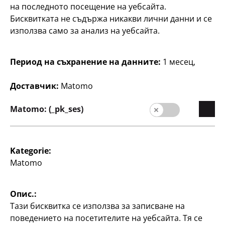
на последното посещение на уебсайта.
3
3
Бисквитката не съдържа никакви лични данни и се
€
€
използва само за анализ на уебсайта.
Период на съхранение на данните:
1 месец,
Доставчик:
Matomo
Matomo: (_pk_ses)
Домакинство
Домакинство
Чаена чаша
Чаши за шотове
380 ml
45 ml, 3 опаковки
Kategorie:
0,33 €/бр.
Matomo
1
€
1
€
Опис.:
Тази бисквитка се използва за записване на
поведението на посетителите на уебсайта. Тя се