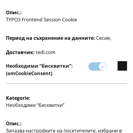
Домакинство
Домакинство
Опис.:
Комплект ножове
Кухненски нож
TYPO3 Frontend Session Cookie
Ком- плект от 3 бр., от
дължина на острието 20
неръждаема стомана с
см, от неръждаема
Дръжка с меко
Период на съхранение на данните:
Сесия,
стомана с пластмасова
докосване, 3 дължини
дръжка с дизайн дърво,
на остриетата: малък 8
по
Доставчик:
tedi.com
см, среден 10 см, голям
15 см, по
4
Необходими “бисквитки”:
€
5
(omCookieConsent)
€
Kategorie:
Необходими “бисквитки”
Опис.:
Домакинство
Домакинство
Запазва настройките на посетителите, избрани в