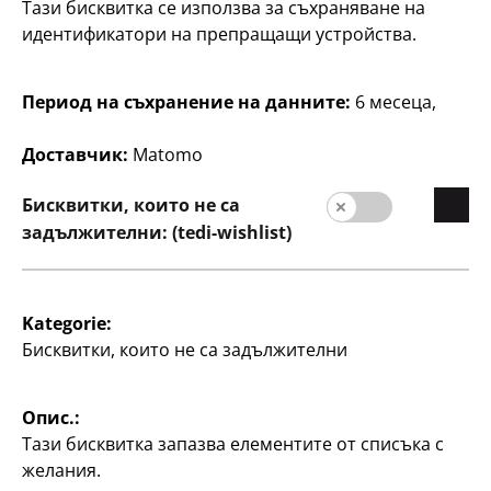
Тази бисквитка се използва за съхраняване на
идентификатори на препращащи устройства.
Компания
Период на съхранение на данните:
6 месеца,
кариера
Начална страниц
Доставчик:
Matomo
Качество
Бисквитки, които не са
Устойчивост
задължителни: (tedi-wishlist)
Контакт
Потребители
Kategorie:
Информация за клиента
Бисквитки, които не са задължителни
Търсачка на филиали
Опис.:
Тази бисквитка запазва елементите от списъка с
желания.