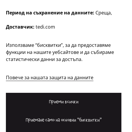
Период на съхранение на данните:
Среща,
Доставчик:
tedi.com
България / български
Използваме “бисквитки”, за да предоставяме
функции на нашите уебсайтове и да събираме
Контакт
статистически данни за достъпа.
Информация за клиента
Импресум
Повече за нашата защита на данните
Защита на личните данни
Система за подаване на сигнали
Приеми всички
Приемане само на основни “бисквитки”