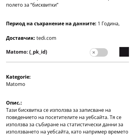
полето за “бисквитки”
Комплект чаши за
Чаши за червено
шампанско
вино
Комплект от 4 бр., 230
430 ml, 4 опаковки
Период на съхранение на данните:
1 Година,
мл, по
1,25 €/бр.
1,25 €/бр.
Доставчик:
tedi.com
5
€
5
Matomo: (_pk_id)
€
Kategorie:
Matomo
Опис.:
Домакинство
Домакинство
Тази бисквитка се използва за записване на
Чаши за пиене
Чаши за пиене
поведението на посетителите на уебсайта. Тя се
използва за събиране на статистически данни за
440 ml, 3 опаковки
200 ml, 6 опаковки
използването на уебсайта, като например времето
1 €/бр.
0,50 €/бр.