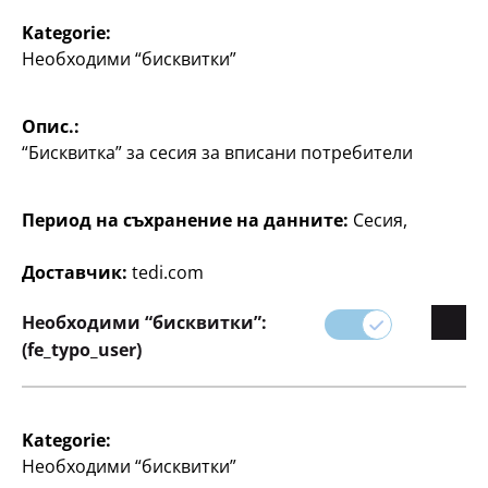
Kategorie:
Необходими “бисквитки”
Опис.:
“Бисквитка” за сесия за вписани потребители
Домакинство
Домакинство
Чаша
Чаша
Период на съхранение на данните:
Сесия,
със сламка, 350 мл,
360 мл, различни
различни дизайни, по
дизайни, по
Доставчик:
tedi.com
55
3
1
€
€
Необходими “бисквитки”:
(fe_typo_user)
Kategorie:
Необходими “бисквитки”