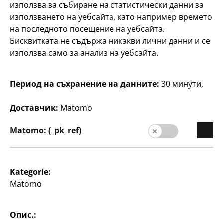
използва за събиране на статистически данни за
използването на уебсайта, като например времето
на последното посещение на уебсайта.
Бисквитката не съдържа никакви лични данни и се
Домакинство
Домакинство
използва само за анализ на уебсайта.
Чаши за шотове
Чаша за пиене
40 ml, 3 опаковки
320 ml
Период на съхранение на данните:
30 минути,
0,33 €/бр.
75
0
Доставчик:
Matomo
€
1
€
Matomo: (_pk_ref)
Валутен курс
1 EUR = 1.95583 BGN.
Kategorie:
Matomo
Опис.: