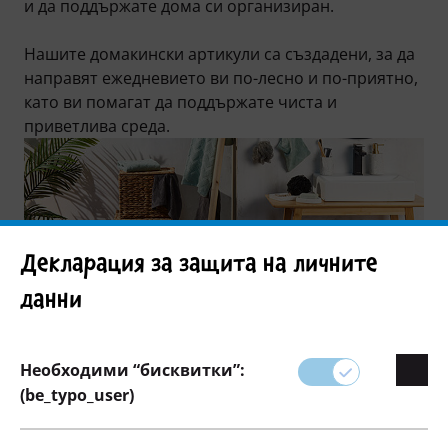
и да поддържате дома си организиран.
Нашите домакински артикули са създадени, за да
направят ежедневието ви по-лесно и по-приятно,
като ви помагат да поддържате чиста и
приветлива среда.
Декларация за защита на личните
данни
Необходими “бисквитки”:
Филтър
(be_typo_user)
128 артикул