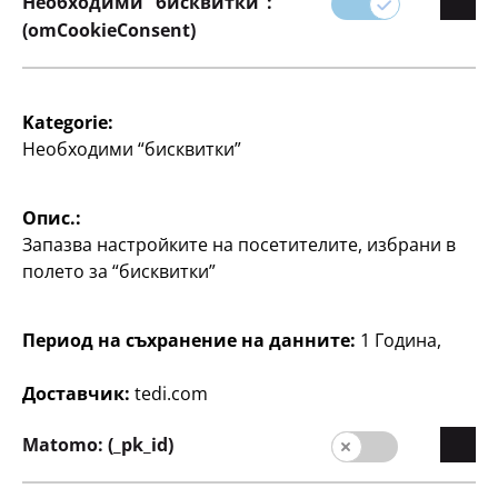
Необходими “бисквитки”:
(omCookieConsent)
Kategorie:
Необходими “бисквитки”
Дом и декорация
Дом и декорация
LED табелка
LED табела
Опис.:
Запазва настройките на посетителите, избрани в
прибл. 23 x 4 x 13 см,
прибл. 18 x 4 x 18 см,
неоново розово, по
неоново розово, по
полето за “бисквитки”
8
8
€
€
Период на съхранение на данните:
1 Година,
Доставчик:
tedi.com
Matomo: (_pk_id)