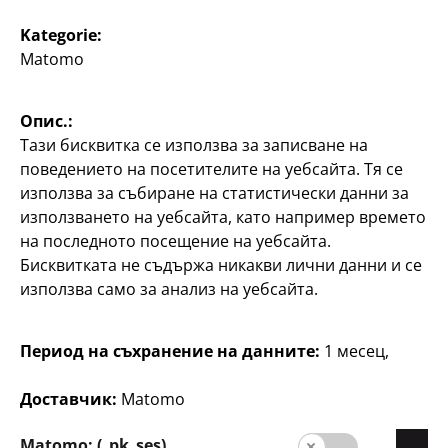
Дом и декорация
Дом и декорация
Kategorie:
LED лента
LED неонова кутия
Matomo
2 м., с 240 LED
различни дизайни, за
употреба на закрито,
Опис.:
7
включен USB кабел, по
€
Тази бисквитка се използва за записване на
8
поведението на посетителите на уебсайта. Тя се
€
използва за събиране на статистически данни за
използването на уебсайта, като например времето
на последното посещение на уебсайта.
Бисквитката не съдържа никакви лични данни и се
използва само за анализ на уебсайта.
Период на съхранение на данните:
1 месец,
Дом и декорация
Висящи LED неонови
Доставчик:
Matomo
над- писи и фигури
различни дизайни, за
Matomo: (_pk_ses)