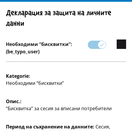
Внимание! Важно указание: Изтегляне на продукта
Декларация за защита на личните
данни
Необходими “бисквитки”:
Асортимент
(be_typo_user)
Дом и декорация
Kategorie:
Необходими “бисквитки”
Украсете дома си със стилни декоративни
елементи от TEDi.
Опис.:
Асортиментът ни включва всичко - от модерни
“Бисквитка” за сесия за вписани потребители
аксесоари за дома до сезонни декорации, които
ще придадат топла и приятна атмосфера на всяка
стая.
Период на съхранение на данните:
Сесия,