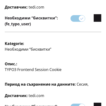
Независимо дали търсите нещо модерно или
Доставчик:
tedi.com
традиционно, нашите продукти предлагат
Необходими “бисквитки”:
перфектното съчетание на стил и
(fe_typo_user)
функционалност, за да персонализирате дома си
по свой вкус.
Kategorie:
Необходими “бисквитки”
Опис.:
TYPO3 Frontend Session Cookie
Период на съхранение на данните:
Сесия,
Филтър
Доставчик:
tedi.com
101 артикул