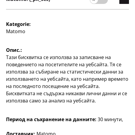
употреба на закрито,
включен USB кабел, по
12
Kategorie:
€
Matomo
Валутен курс
Опис.:
1 EUR = 1.95583 BGN.
Тази бисквитка се използва за записване на
поведението на посетителите на уебсайта. Тя се
използва за събиране на статистически данни за
използването на уебсайта, като например времето
на последното посещение на уебсайта.
Бисквитката не съдържа никакви лични данни и се
използва само за анализ на уебсайта.
Компания
кариера
Период на съхранение на данните:
30 минути,
Начална страниц
Доставчик:
Matomo