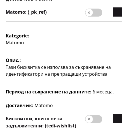
Качество
Matomo: (_pk_ref)
Устойчивост
Контакт
Потребители
Kategorie:
Matomo
Информация за клиента
Търсачка на филиали
Опис.:
Тази бисквитка се използва за съхраняване на
идентификатори на препращащи устройства.
Период на съхранение на данните:
6 месеца,
Доставчик:
Matomo
България / български
Бисквитки, които не са
задължителни: (tedi-wishlist)