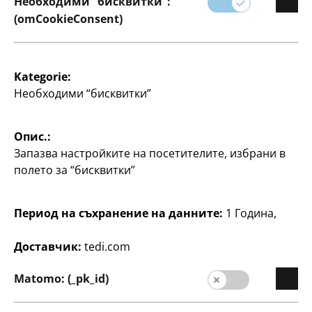
Необходими “бисквитки”:
(omCookieConsent)
Kategorie:
Необходими “бисквитки”
Домакинство
Домакинство
Бутилка за вода
Опис.:
Комплект карафа
Запазва настройките на посетителите, избрани в
За закачане на врата,
с чаша, карафа: прибл.
600 мл, от пластмаса,
полето за “бисквитки”
4,2 x 9,4 x 22,5 см; чаша:
различни цветове, по
прибл. 6,8 x 5,2 x 11,5
см, по
5
Период на съхранение на данните:
1 Година,
€
3
€
Доставчик:
tedi.com
Matomo: (_pk_id)