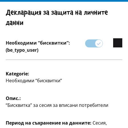
Внимание! Важно указание: Изтегляне на продукта
Декларация за защита на личните
данни
Необходими “бисквитки”:
Асортимент
(be_typo_user)
Домакинство
Kategorie:
Необходими “бисквитки”
Поддържайте дома си чист и организиран с
практичните и ефикасни домакински продукти на
TEDi.
Опис.:
“Бисквитка” за сесия за вписани потребители
Селекцията ни включва всичко - от кухненски
прибори и почистващи препарати до решения за
съхранение, които ви помагат да спестите място
Период на съхранение на данните:
Сесия,