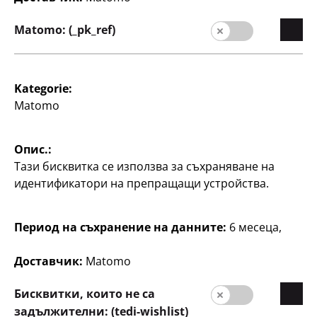
Качество
Matomo: (_pk_ref)
Устойчивост
Контакт
Kategorie:
Потребители
Matomo
Информация за клиента
Търсачка на филиали
Опис.:
Тази бисквитка се използва за съхраняване на
идентификатори на препращащи устройства.
Период на съхранение на данните:
6 месеца,
Доставчик:
Matomo
България / български
Бисквитки, които не са
задължителни: (tedi-wishlist)