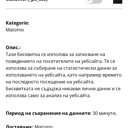
Бутилка с винт
200ml
Kategorie:
1
€
Matomo
Валутен курс
Опис.:
1 EUR = 1.95583 BGN.
Тази бисквитка се използва за записване на
поведението на посетителите на уебсайта. Тя се
използва за събиране на статистически данни за
използването на уебсайта, като например времето
на последното посещение на уебсайта.
Бисквитката не съдържа никакви лични данни и се
използва само за анализ на уебсайта.
Компания
кариера
Период на съхранение на данните:
30 минути,
Начална страниц
Доставчик:
Matomo