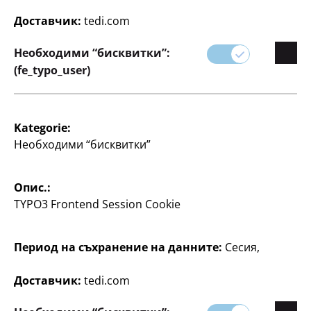
и да поддържате дома си организиран.
Доставчик:
tedi.com
Нашите домакински артикули са създадени, за да
Необходими “бисквитки”:
направят ежедневието ви по-лесно и по-приятно,
(fe_typo_user)
като ви помагат да поддържате чиста и
приветлива среда.
Kategorie:
Необходими “бисквитки”
Опис.:
TYPO3 Frontend Session Cookie
Период на съхранение на данните:
Сесия,
Филтър
Доставчик:
tedi.com
128 артикул