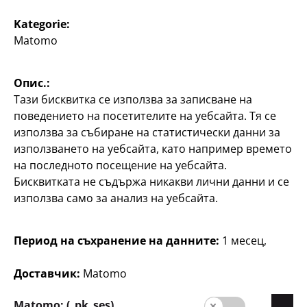
Kategorie:
Matomo
Домакинство
Домакинство
Бутилка за вода от
Бутилка с винт
Опис.:
тритан
500 ml
Тази бисквитка се използва за записване на
с тръбичка, прибл. 600
поведението на посетителите на уебсайта. Тя се
1
мл, различни цветове,
€
използва за събиране на статистически данни за
пластмаса, по
използването на уебсайта, като например времето
55
3
на последното посещение на уебсайта.
€
Бисквитката не съдържа никакви лични данни и се
използва само за анализ на уебсайта.
Период на съхранение на данните:
1 месец,
Доставчик:
Matomo
Домакинство
Matomo: (_pk_ses)