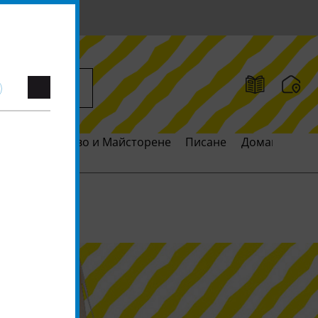
ия
Творчество и Майсторене
Писане
Домакинство