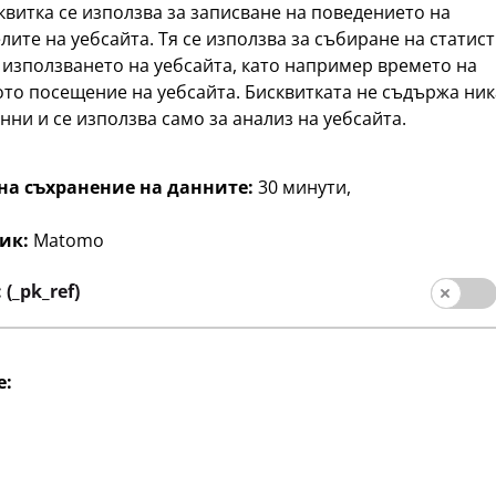
квитка се използва за записване на поведението на
Аксесоари
лите на уебсайта. Тя се използва за събиране на статис
 използването на уебсайта, като например времето на
обици
Колие пеперуда
2
то посещение на уебсайта. Бисквитката не съдържа ни
различни цветове, по
€
нни и се използва само за анализ на уебсайта.
на съхранение на данните:
30 минути,
ик:
Matomo
(_pk_ref)
e: