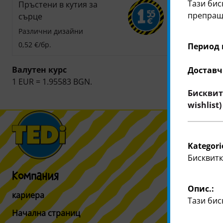
Тази бис
Пръстени в кутия за
1
55
препращ
сърце
€
Различни дизайни
0,52 €/бр.
Период 
Валутен курс
Доставч
1 EUR = 1.95583 BGN.
Бисквитк
wishlist)
Kategori
Бисквитк
Компания
Потреби
Опис.:
кариера
Информация
Тази бис
Начална страниц
Търсачка н