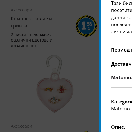
Тази бис
Аксесоари
Аксесоари
посетите
данни за
Комплект колие и
Комплект 
1
55
последно
гривна
6 чифта, по
€
лични да
2 части, пластмаса,
0,33 €/чифт
различни цветове и
дизайни, по
Период 
Доставч
Matomo: 
Kategori
Matomo
Аксесоари
Опис.: