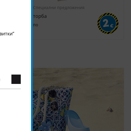
Специални предложения
торба
2
2
по
€
€
витки”