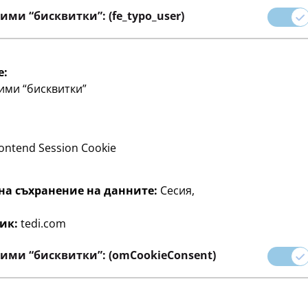
ими “бисквитки”: (fe_typo_user)
e:
ими “бисквитки”
ontend Session Cookie
на съхранение на данните:
Сесия,
ик:
tedi.com
ими “бисквитки”: (omCookieConsent)