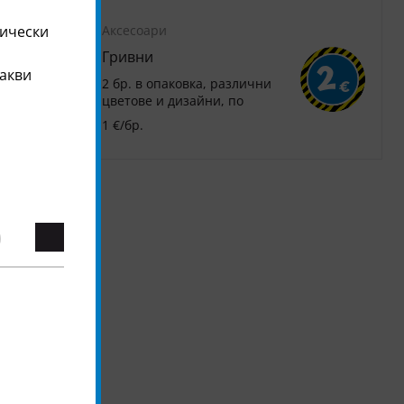
Аксесоари
тически
Гривни
1
2
какви
2 бр. в опаковка, различни
€
€
цветове и дизайни, по
1 €/бр.