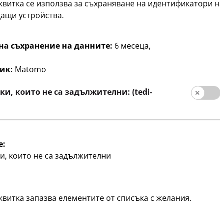
квитка се използва за съхраняване на идентификатори н
ащи устройства.
на съхранение на данните:
6 месеца,
ик:
Matomo
и, които не са задължителни: (tedi-
e:
и, които не са задължителни
тели
Социални медии
 за клиента
квитка запазва елементите от списъка с желания.
а филиали