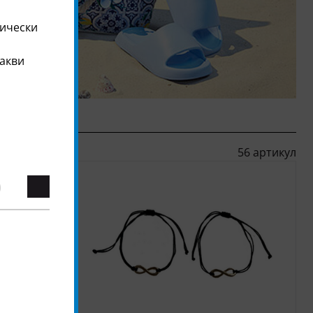
тически
какви
56 артикул