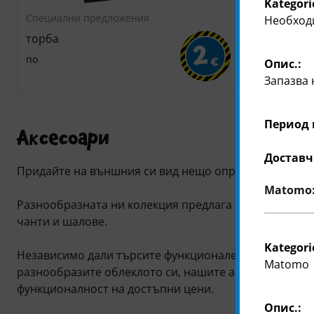
Kategori
Специални предложения
Специални 
Необход
торба
торба
2
по
по
Опис.:
€
Запазва 
Период 
Аксесоари
Доставч
Придайте на външния си вид нещо определено със ст
Matomo: 
Разнообразната ни колекция предлага всичко - от б
чанти и шалове.
Kategori
Независимо дали търсите функционален елемент или
Matomo
разнообразите облеклото си, нашите аксесоари съче
функционалност на достъпни цени.
Опис.: