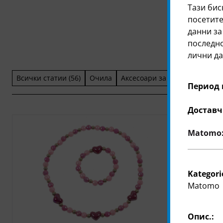
Тази бис
посетите
данни за
последно
лични да
Всички статии (56)
Очила
Aксесоари за коса и шапки
Период 
Доставч
Matomo: 
Kategori
Matomo
Опис.: