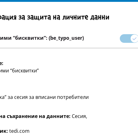
Внимание! Важно указание: Изтегляне на продукта
ация за защита на личните данни
на страница
кариера
ими “бисквитки”: (be_typo_user)
ения
Партита и подаръчни опаковки
Дом и декорац
e:
ими “бисквитки”
ка” за сесия за вписани потребители
на съхранение на данните:
Сесия,
ик:
tedi.com