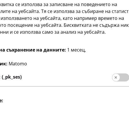
квитка се използва за записване на поведението на
лите на уебсайта. Тя се използва за събиране на статис
 използването на уебсайта, като например времето на
то посещение на уебсайта. Бисквитката не съдържа ни
нни и се използва само за анализ на уебсайта.
Бижута
Обувки и сандали
Принадлежности
на съхранение на данните:
1 месец,
ик:
Matomo
(_pk_ses)
e: