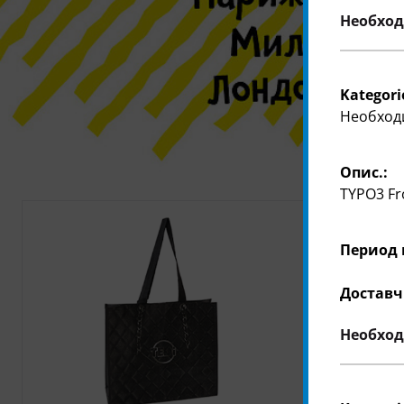
Необход
Kategori
Необход
Опис.:
TYPO3 Fr
Период 
Доставч
Необход