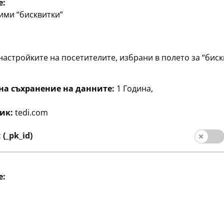
e:
предложения
Специални предложения
ими “бисквитки”
торба
2
по
€
настройките на посетителите, избрани в полето за “биск
на съхранение на данните:
1 Година,
ик:
tedi.com
илни аксесоари от TEDi.
(_pk_id)
ижута и часовници до
e:
 просто искате да
тават мода и