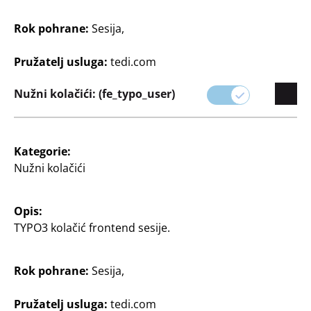
Naši proizvodi vam pomažu da svaku prigodu – od
rođendana preko godišnjica do sezonskih proslava –
Rok pohrane:
Sesija,
pretvorite u nezaboravan događaj.
Pružatelj usluga:
tedi.com
Pregledajte našu ponudu i pronađite sve što vam je
potrebno za savršeno osmišljenu zabavu.
Nužni kolačići: (fe_typo_user)
Kategorie:
Nužni kolačići
Opis:
TYPO3 kolačić frontend sesije.
Filter
Rok pohrane:
Sesija,
Pružatelj usluga:
tedi.com
28 Članak