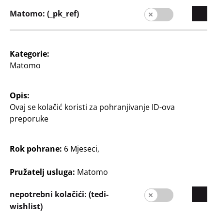
1
Matomo: (_pk_ref)
0,38 €/m
€
75
0
€
Kategorie:
Matomo
Opis:
Ovaj se kolačić koristi za pohranjivanje ID-ova
preporuke
Poduzeće
Rok pohrane:
6 Mjeseci,
Karijera
Širenje trgovačke mreže
Pružatelj usluga:
Matomo
Kvaliteta
nepotrebni kolačići: (tedi-
Održivost
wishlist)