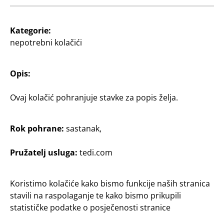
Kontakt
Kupac
Kategorie:
Informacije za kupce
nepotrebni kolačići
Tražilica poslovnica
Opis:
Ovaj kolačić pohranjuje stavke za popis želja.
Rok pohrane:
sastanak,
Pružatelj usluga:
tedi.com
Hrvatska / Hrvatski
Koristimo kolačiće kako bismo funkcije naših stranica
stavili na raspolaganje te kako bismo prikupili
Kontakt
statističke podatke o posječenosti stranice
Informacije za kupce