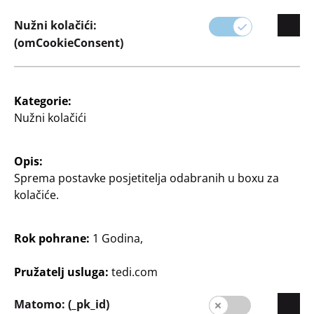
Nužni kolačići:
(omCookieConsent)
Kategorie:
Zamatanje proslava i
Zamatanje proslava i
Nužni kolačići
poklona
poklona
Papir za zamatanje
Papir za zamatanje
Opis:
200 x 70 cm, razni dizajni
200 x 70 cm, razni
Sprema postavke posjetitelja odabranih u boxu za
dizajni, 80 g/m²
0,38 €/m
kolačiće.
1 €/m
75
0
€
2
€
Rok pohrane:
1 Godina,
Pružatelj usluga:
tedi.com
Matomo: (_pk_id)