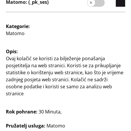
Matomo: (_pk_ses)
Zamatanje proslava i
Zamatanje proslava i
poklona
poklona
Ukrasna vrpca
6 loptica od jaja
Obične boje
Tisak: Mat
Kategorie:
Matomo
0,50 €/m
0,02 €/m
1
1
€
€
Opis:
Ovaj kolačić se koristi za bilježenje ponašanja
posjetitelja na web stranici. Koristi se za prikupljanje
statistike o korištenju web stranice, kao što je vrijeme
zadnjeg posjeta web stranici. Kolačić ne sadrži
osobne podatke i koristi se samo za analizu web
stranice
Zamatanje proslava i
Zamatanje proslava i
poklona
poklona
Rok pohrane:
30 Minuta,
Mašna
Ukrasni papir
Pružatelj usluga:
Matomo
Mašna
2 Meter lang, Sretan
rođendan-dizajni