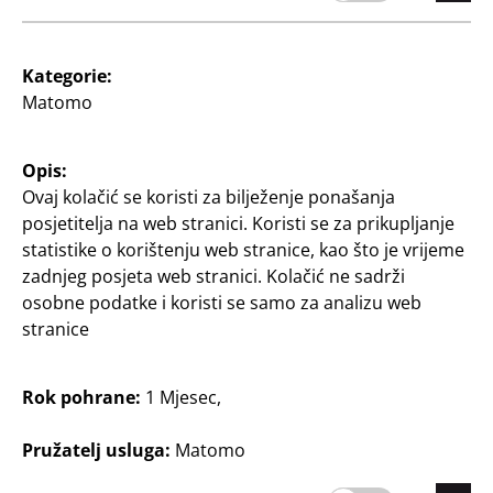
Kategorie:
Zamatanje proslava i
Istaknuto
Matomo
poklona
Staklena kutija
Komplet vrećica za
za nakit ili ukrase, cca 12
darove
x 6,5 cm
Opis:
komplet od 2 kom., 18 x
Ovaj kolačić se koristi za bilježenje ponašanja
5
10 x 23 cm, razni dizajni
posjetitelja na web stranici. Koristi se za prikupljanje
€
0,78 €/kom.
statistike o korištenju web stranice, kao što je vrijeme
zadnjeg posjeta web stranici. Kolačić ne sadrži
55
1
osobne podatke i koristi se samo za analizu web
€
stranice
Rok pohrane:
1 Mjesec,
Pružatelj usluga:
Matomo