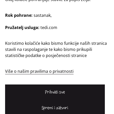
Rok pohrane:
sastanak,
Pružatelj usluga:
tedi.com
Hrvatska / Hrvatski
Koristimo kolačiće kako bismo funkcije naših stranica
stavili na raspolaganje te kako bismo prikupili
Kontakt
statističke podatke o posječenosti stranice
Informacije za kupce
Otisak
Više o našim pravilima o privatnosti
Zaštita podataka
Sustav zviždača
Prihvati sve
Spremi i zatvori