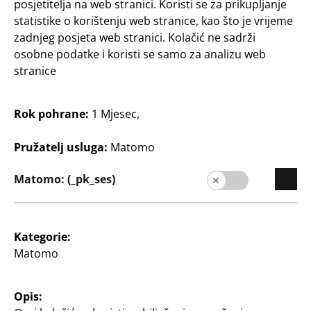
4
posjetitelja na web stranici. Koristi se za prikupljanje
cm, komplet 2 reketa i 1
€
loptice, ružičasta ili
statistike o korištenju web stranice, kao što je vrijeme
zelena
zadnjeg posjeta web stranici. Kolačić ne sadrži
osobne podatke i koristi se samo za analizu web
3
€
stranice
Rok pohrane:
1 Mjesec,
Pružatelj usluga:
Matomo
Matomo: (_pk_ses)
Igračke
Igračke
Mjehurići od sapunice
Set krede
sa 60 ml tekućine za
10 kom.
Kategorie:
mjehuriće
Matomo
0,10 €/kom.
5,83 €/l
1
€
35
0
Opis:
€