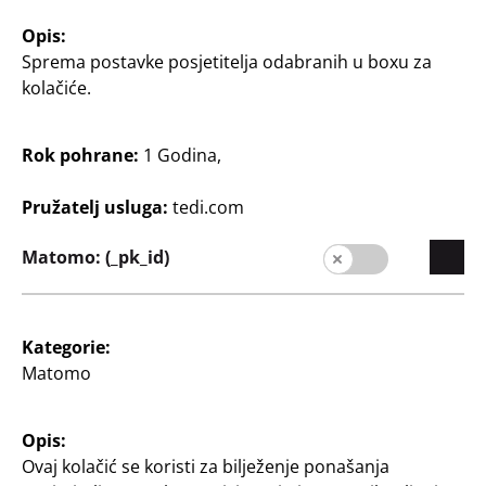
set od 4 dijela, uključuje
različite boje, komplet 2
2 reketa, 1 odskočnu
reketa, 2 gumene loptice
Opis:
lopticu i 1 lopticu, razni
i 2 loptice za badminton
Sprema postavke posjetitelja odabranih u boxu za
dizajni: Hello Kitty,
Barbie, Hot Wheels, Paw
kolačiće.
8
Patrol
€
8
Rok pohrane:
1 Godina,
€
Pružatelj usluga:
tedi.com
Matomo: (_pk_id)
Kategorie:
Igračke
Igračke
Matomo
Lopta za odbojku
Reketi i loptice za
stolni tenis
promjer 23 cm, dugine
Opis:
boje
3- dijelni komplet, reketi
Ovaj kolačić se koristi za bilježenje ponašanja
33 cm, loptica promjera 4