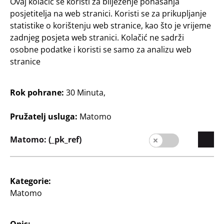
Ovaj kolačić se koristi za bilježenje ponašanja
posjetitelja na web stranici. Koristi se za prikupljanje
statistike o korištenju web stranice, kao što je vrijeme
zadnjeg posjeta web stranici. Kolačić ne sadrži
osobne podatke i koristi se samo za analizu web
stranice
Igračke
Igračke
Rok pohrane:
30 Minuta,
XL set krede
Mjehurići od sapunice
Pružatelj usluga:
Matomo
6 kom.
sa 60 ml tekućine za
mjehuriće
0,33 €/kom.
Matomo: (_pk_ref)
5,83 €/l
2
€
35
0
€
Kategorie:
Matomo
Opis: