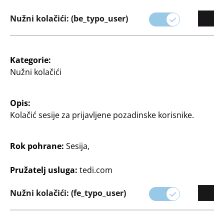
Nužni kolačići: (be_typo_user)
Kategorie:
Igračke
Igračke
Nužni kolačići
Lanterna za mjehuriće
Madrac na
napuhavanje
sa svjetlom i zvukom,
potrebne 3 x 1,5 V AA
približno 171 x 115 x 25
Opis:
baterije (nisu uključene),
cm, razne boje
Kolačić sesije za prijavljene pozadinske korisnike.
razne boje
15
8
€
€
Rok pohrane:
Sesija,
Pružatelj usluga:
tedi.com
Nužni kolačići: (fe_typo_user)