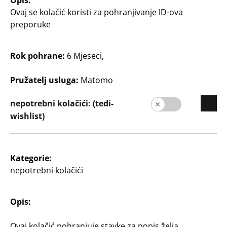
Ovaj se kolačić koristi za pohranjivanje ID-ova
preporuke
Poduzeće
Rok pohrane:
6 Mjeseci,
Karijera
Širenje trgovačke mreže
Pružatelj usluga:
Matomo
Kvaliteta
nepotrebni kolačići: (tedi-
Održivost
wishlist)
Kontakt
Kupac
Kategorie:
Informacije za kupce
nepotrebni kolačići
Tražilica poslovnica
Opis:
Ovaj kolačić pohranjuje stavke za popis želja.