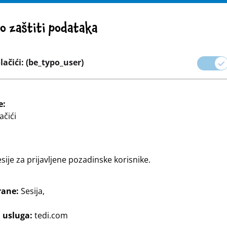
POZORENJE! VAŽNA NAPOMENA: POVLAČENJE PROIZVODA
 o zaštiti podataka
trgovačke mreže
Karijera
ačići: (be_typo_user)
ova
Zamatanje proslava i poklona
Dom & Dekoracija
e:
ačići
esije za prijavljene pozadinske korisnike.
rane:
Sesija,
z TEDi.
j usluga:
tedi.com