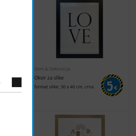
Dom & Dekoracija
Okvir za slike
7
5
format slike: 30 x 40 cm, crna
€
€