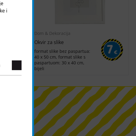
je
ke i
Dom & Dekoracija
Okvir za slike
4
7
format slike bez paspartua:
€
€
40 x 50 cm, format slike s
paspartuom: 30 x 40 cm,
bijeli