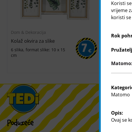
Koristi se
vrijeme z
koristi s
Dom & Dekoracija
Dom & Dekor
Rok poh
Kolaž okvira za slike
Okvir za sli
7
Pružatel
6 slika, format slike: 10 x 15
format slike
€
cm
50 x 70 cm, f
paspartuom: 
Matomo: 
bijeli
Kategori
Matomo
Opis:
Ovaj se k
Poduzeće
Kupac