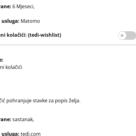
za kupce
rane:
6 Mjeseci,
slovnica
j usluga:
Matomo
i kolačići: (tedi-wishlist)
e:
i kolačići
Informacije za kupce
Otisak
Zaštita podataka
čić pohranjuje stavke za popis želja.
rane:
sastanak,
j usluga:
tedi.com