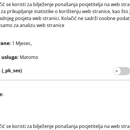
čić se koristi za bilježenje ponašanja posjetitelja na web stra
 za prikupljanje statistike o korištenju web stranice, kao što 
adnjeg posjeta web stranici. Kolačić ne sadrži osobne podat
e samo za analizu web stranice
rane:
1 Mjesec,
acija
Dom & Dekoracija
j usluga:
Matomo
ke A4
Okvir za slike
3
A4, bijeli
format slike bez paspartua:
€
(_pk_ses)
50 x 70 cm, format slike s
paspartuom: 40 x 50 cm,
različite boje
e:
čić se koristi za bilježenje ponašanja posjetitelja na web stra