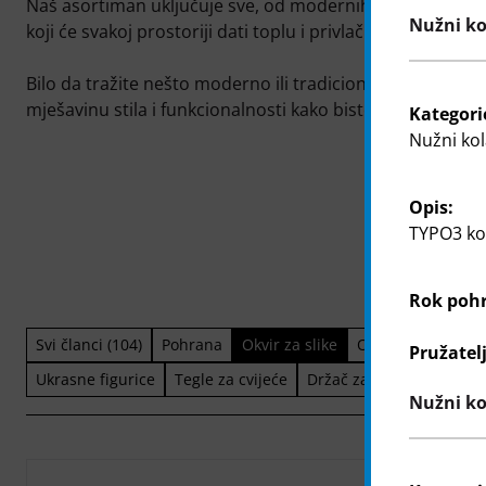
Naš asortiman uključuje sve, od modernih dodataka za
Nužni kol
koji će svakoj prostoriji dati toplu i privlačnu atmosferu.
Bilo da tražite nešto moderno ili tradicionalno, naši pr
mješavinu stila i funkcionalnosti kako biste svoj dom pril
Kategori
Nužni kol
Opis:
TYPO3 kol
Rok poh
Svi članci (104)
Pohrana
Okvir za slike
Osvježivač zraka
Pružatel
Ukrasne figurice
Tegle za cvijeće
Držač za svijeće
Nužni ko