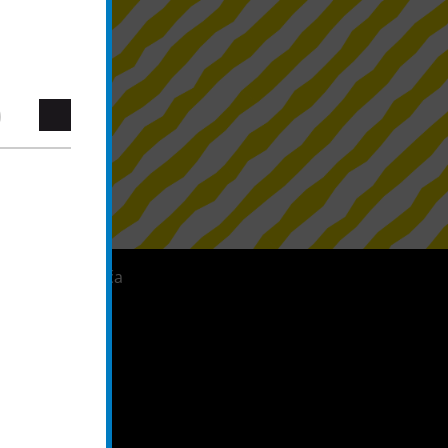
Sustav zviždača