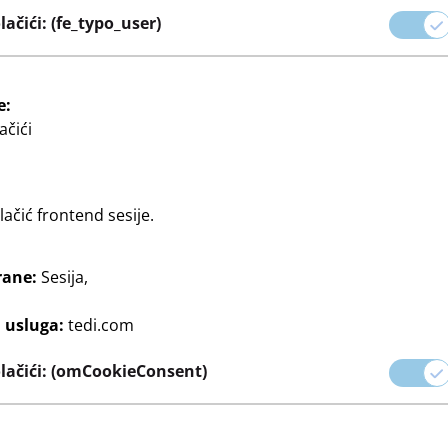
 dom do sezonskih ukrasa
ačići: (fe_typo_user)
oizvodi nude savršenu
agodili svojim željama.
e:
ačići
ačić frontend sesije.
rane:
Sesija,
Kućni tekstil
Svijeće
Manji namještaj
Svjetiljke
Čajne svij
j usluga:
tedi.com
lačići: (omCookieConsent)