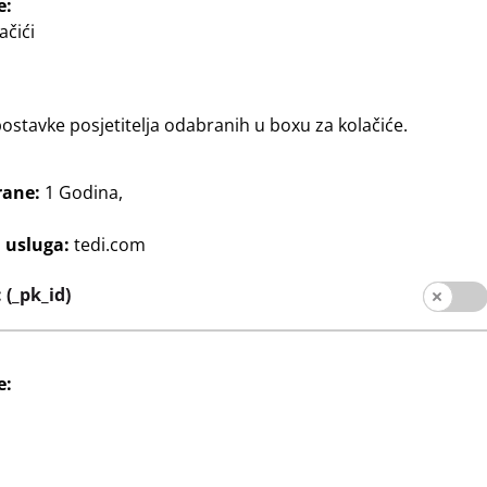
e:
ačići
stavke posjetitelja odabranih u boxu za kolačiće.
rane:
1 Godina,
j usluga:
tedi.com
acija
Dom & Dekoracija
ke
Okvir za slike
(_pk_id)
3
 bez paspartua:
format slike bez paspartua:
€
ike sa
40 x 50 cm, format slike s
13 x 18 cm,
paspartuom: 30 x 40 cm,
različite boje
e: