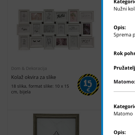
Kategori
Nužni kol
Opis:
Sprema po
Rok poh
Pružatel
Dom & Dekoracija
Dom & Dekor
Kolaž okvira za slike
Okvir za sli
Matomo: 
15
18 slika, format slike: 10 x 15
format slike
€
cm, bijela
A4, format sl
paspartuom: 
bijeli
Kategori
Matomo
Opis: