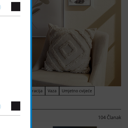
eće
Stolna dekoracija
Vaza
Umjetno cvijeće
104 Članak