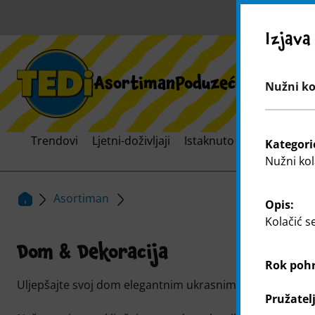
U
Izjava
Asortiman
Poduzeće
Širenje 
Nužni kol
Trendovi
Ljetni-doživljaji
Istaknuto
Svijet brend
Kategori
Nužni kol
Asortiman
Opis:
Kolačić s
Dom & Dekoracija
Rok poh
Uljepšajte svoj dom elegantnim ukrasnim predmetima i
Pružatel