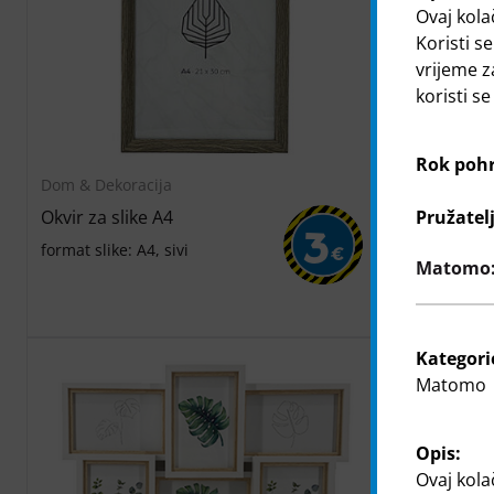
Ovaj kola
Koristi se
vrijeme z
koristi s
Rok poh
Dom & Dekoracija
Dom & Dekor
Pružatel
Okvir za slike A4
Okvir za sli
3
format slike: A4, sivi
format slike: 
€
Matomo: 
Kategori
Matomo
Opis:
Ovaj kola