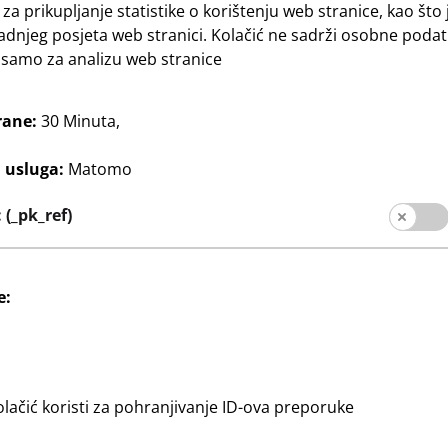
 za prikupljanje statistike o korištenju web stranice, kao što 
adnjeg posjeta web stranici. Kolačić ne sadrži osobne podat
e samo za analizu web stranice
acija
Dom & Dekoracija
rane:
30 Minuta,
ke
Okvir za slike A3
10
j usluga:
Matomo
 bez paspartua:
format slike: A3, bijeli
€
ormat slike s
40 x 50 cm,
(_pk_ref)
e:
olačić koristi za pohranjivanje ID-ova preporuke
Društveni mediji