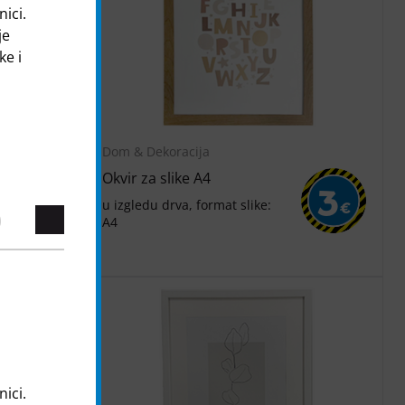
nici.
je
ke i
Dom & Dekoracija
Okvir za slike A4
12
3
u izgledu drva, format slike:
€
€
A4
nici.