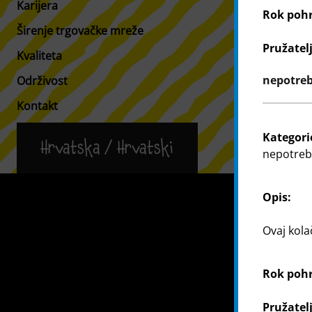
Karijera
Informacije 
Rok poh
Širenje trgovačke mreže
Tražilica po
Pružatel
Kvaliteta
nepotrebn
Održivost
Kontakt
Kategori
Hrvatska / Hrvatski
nepotrebn
Kontakt
Opis:
Ovaj kola
Rok poh
Pružatel