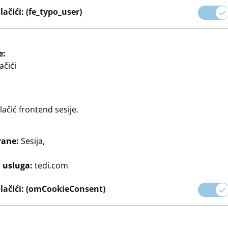
sve što vam je potrebno za
ačići: (fe_typo_user)
omno odabranih kako biste
e:
ačići
trebate klasične proizvode
 pristupačnim cijenama.
ačić frontend sesije.
rane:
Sesija,
j usluga:
tedi.com
lačići: (omCookieConsent)