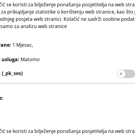
čić se koristi za bilježenje ponašanja posjetitelja na web stra
 za prikupljanje statistike o korištenju web stranice, kao što 
Društveni mediji
adnjeg posjeta web stranici. Kolačić ne sadrži osobne podat
za kupce
e samo za analizu web stranice
slovnica
rane:
1 Mjesec,
j usluga:
Matomo
(_pk_ses)
e:
Informacije za kupce
Otisak
Zaštita podataka
čić se koristi za bilježenje ponašanja posjetitelja na web stra