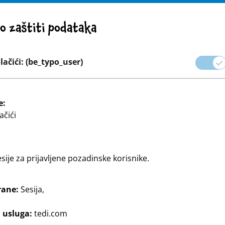
POZORENJE! VAŽNA NAPOMENA: POVLAČENJE PROIZVODA
 o zaštiti podataka
trgovačke mreže
Karijera
ačići: (be_typo_user)
ova
Zamatanje proslava i poklona
Dom & Dekoracija
e:
ačići
esije za prijavljene pozadinske korisnike.
rane:
Sesija,
 proizvode.
j usluga:
tedi.com