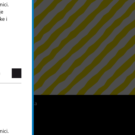
nici.
je
ke i
Sustav zviždača
nici.