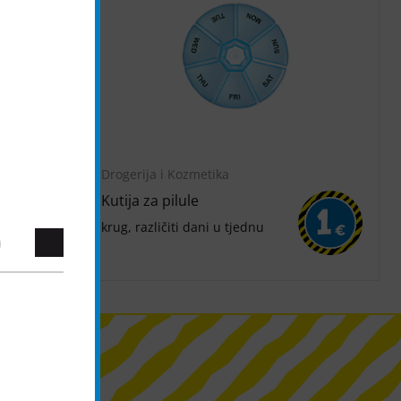
Drogerija i Kozmetika
Kutija za pilule
2
1
krug, različiti dani u tjednu
€
€