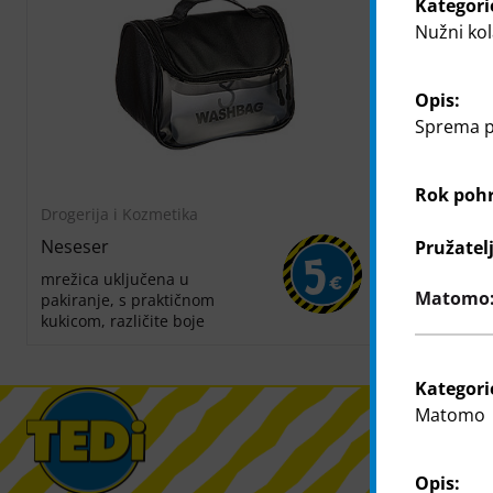
Kategori
Nužni kol
Opis:
Sprema po
Rok poh
Drogerija i Kozmetika
Drogerija i 
Neseser
Putna kozm
Pružatel
5
mrežica uključena u
različiti stilov
€
Matomo: 
pakiranje, s praktičnom
kukicom, različite boje
Kategori
Matomo
Opis: