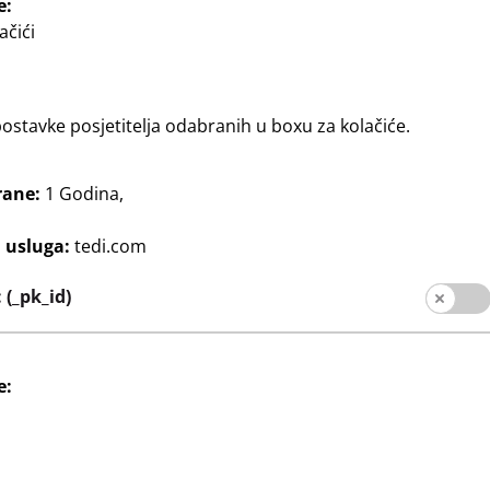
e:
ačići
stavke posjetitelja odabranih u boxu za kolačiće.
rane:
1 Godina,
Kozmetika
Drogerija i Kozmetika
etička torbica
Komplet bočica za
j usluga:
tedi.com
1
putovanje u torbici
i
€
(_pk_id)
idealne za ručnu prtljagu
e: