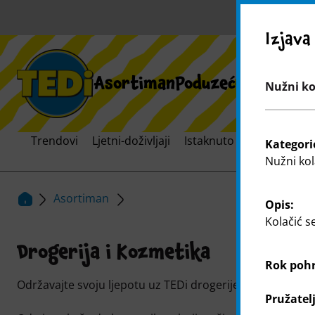
U
Izjava
Asortiman
Poduzeće
Širenje 
Nužni kol
Trendovi
Ljetni-doživljaji
Istaknuto
Svijet brend
Kategori
Nužni kol
Asortiman
Opis:
Kolačić s
Drogerija i Kozmetika
Rok poh
Održavajte svoju ljepotu uz TEDi drogerije i kozmetičke
Pružatel