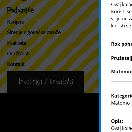
Ovaj kola
Poduzeće
Kupac
Koristi se
vrijeme z
Karijera
Informacije 
koristi s
Širenje trgovačke mreže
Tražilica po
Kvaliteta
Rok poh
Održivost
Pružatel
Kontakt
Matomo: 
Hrvatska / Hrvatski
Kategori
Kontakt
Matomo
Opis:
Ovaj kola