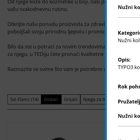
Od njege kože do kozmetike u boji, naši proizvodi nude 
Nužni kol
vašu svakodnevnu rutinu.
Otkrijte našu ponudu proizvoda za zdravlje i ljepotu, p
poboljšali svoju prirodnu ljepotu i promicali dobrobit.
Kategori
Nužni kol
Bilo da ste u potrazi za novim trendovima šminkanja ili 
za njegu, u TEDiju ćete pronaći kvalitetne proizvode po
Opis:
TYPO3 kol
Razmazite se svime što vam je potrebno za dušu i tijelo.
Rok poh
Svi članci (14)
Dodaci
Grijaći
Njega za tijelo
Pružatel
Nužni ko