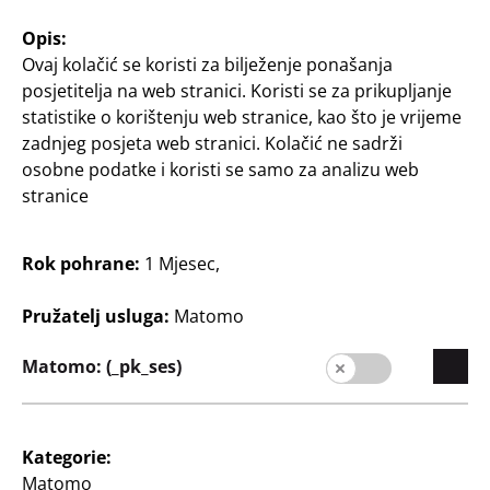
Opis:
Ovaj kolačić se koristi za bilježenje ponašanja
posjetitelja na web stranici. Koristi se za prikupljanje
statistike o korištenju web stranice, kao što je vrijeme
zadnjeg posjeta web stranici. Kolačić ne sadrži
osobne podatke i koristi se samo za analizu web
Filter
stranice
50 Članak
Rok pohrane:
1 Mjesec,
Pružatelj usluga:
Matomo
Matomo: (_pk_ses)
Modni dodatci
Modni dodatci
Muške natikače za
Uniseks natikače za
Kategorie:
kupanje
kupanje
Matomo