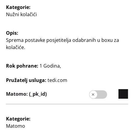
2
2
€
€
Kategorie:
Nužni kolačići
Modni dodatci
Opis:
Sprema postavke posjetitelja odabranih u boxu za
Dajte svom izgledu nešto sigurno s elegantnim
kolačiće.
dodacima iz TEDi.
Rok pohrane:
1 Godina,
Naša raznolika kolekcija nudi sve od nakita i satova
do torbi i šalova.
Pružatelj usluga:
tedi.com
Bilo da tražite funkcionalan predmet ili jednostavno
Matomo: (_pk_id)
želite začiniti svoju odjeću, naši dodaci spajaju modu
s funkcionalnošću po pristupačnim cijenama.
Kategorie:
Matomo