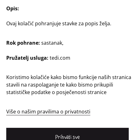
Opis:
Ovaj kolačić pohranjuje stavke za popis želja.
Rok pohrane:
sastanak,
Pružatelj usluga:
tedi.com
Hrvatska / Hrvatski
Koristimo kolačiće kako bismo funkcije naših stranica
stavili na raspolaganje te kako bismo prikupili
Kontakt
statističke podatke o posječenosti stranice
Informacije za kupce
Otisak
Više o našim pravilima o privatnosti
Zaštita podataka
Sustav zviždača
Prihvati sve