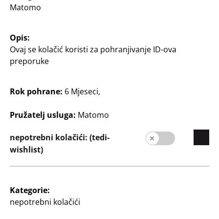
Matomo
Opis:
Ovaj se kolačić koristi za pohranjivanje ID-ova
preporuke
Poduzeće
Karijera
Rok pohrane:
6 Mjeseci,
Širenje trgovačke mreže
Pružatelj usluga:
Matomo
Kvaliteta
nepotrebni kolačići: (tedi-
Održivost
wishlist)
Kontakt
Kupac
Kategorie:
Informacije za kupce
nepotrebni kolačići
Tražilica poslovnica