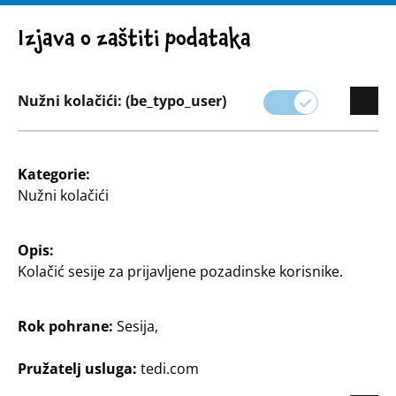
UPOZORENJE! VAŽNA NAPOMENA: POVLAČENJE PROIZVODA
Izjava o zaštiti podataka
Nužni kolačići: (be_typo_user)
Asortiman
Kategorie:
Nužni kolačići
Opis:
Kolačić sesije za prijavljene pozadinske korisnike.
Rok pohrane:
Sesija,
Pružatelj usluga:
tedi.com