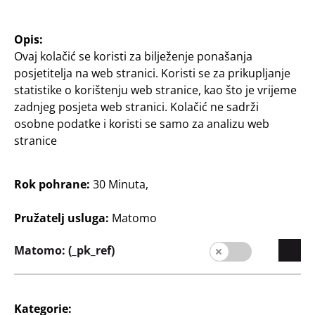
veličina 40/41 – 44/45,
veličina 36/37 – 44/45,
različite boje
različite boje
Opis:
5
5
Ovaj kolačić se koristi za bilježenje ponašanja
€
€
posjetitelja na web stranici. Koristi se za prikupljanje
statistike o korištenju web stranice, kao što je vrijeme
zadnjeg posjeta web stranici. Kolačić ne sadrži
osobne podatke i koristi se samo za analizu web
stranice
Rok pohrane:
30 Minuta,
Modni dodatci
Ženske ljetne cipele
Pružatelj usluga:
Matomo
Veličina 36 - 41, različite
boje
Matomo: (_pk_ref)
5
€
Kategorie: