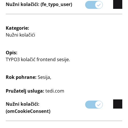
Nužni kolačići: (fe_typo_user)
Istaknuto
Istaknuto
Torba
Torba
Kategorie:
Torba
Torba
Nužni kolačići
2
2
€
€
Opis:
TYPO3 kolačić frontend sesije.
Rok pohrane:
Sesija,
Pružatelj usluga:
tedi.com
Istaknuto
Istaknuto
Nužni kolačići:
Torba
Torba
(omCookieConsent)
Torba
Torba