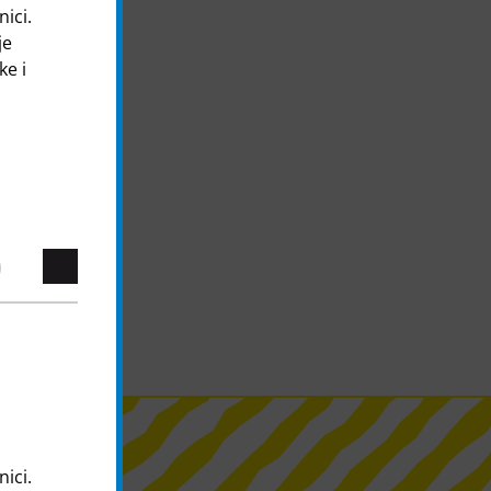
nici.
je
ke i
nici.