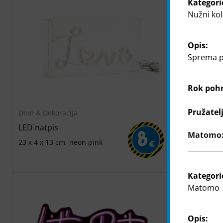
Kategori
Nužni kol
Opis:
Sprema po
Rok poh
Pružatel
Dom & Dekoracija
Dom & Dekor
LED natpis
LED natpis
Matomo: 
8
23 x 4 x 13 cm, neon pink
18 x 4 x 18 
€
Kategori
Matomo
Opis: