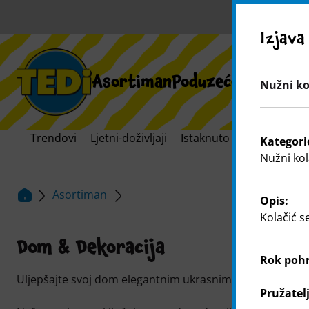
U
Izjava
Asortiman
Poduzeće
Širenje 
Nužni kol
Trendovi
Ljetni-doživljaji
Istaknuto
Svijet brend
Kategori
Nužni kol
Asortiman
Opis:
Kolačić s
Dom & Dekoracija
Rok poh
Uljepšajte svoj dom elegantnim ukrasnim predmetima i
Pružatel