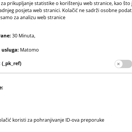
 za prikupljanje statistike o korištenju web stranice, kao što 
adnjeg posjeta web stranici. Kolačić ne sadrži osobne podat
e samo za analizu web stranice
Društveni mediji
za kupce
rane:
30 Minuta,
slovnica
j usluga:
Matomo
(_pk_ref)
e:
Informacije za kupce
Otisak
Zaštita podataka
olačić koristi za pohranjivanje ID-ova preporuke