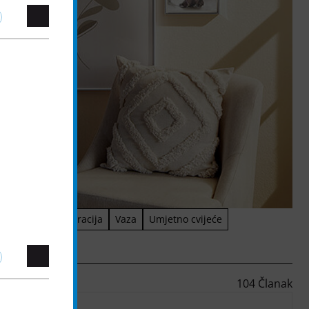
eće
Stolna dekoracija
Vaza
Umjetno cvijeće
104 Članak