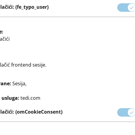
 dom do sezonskih ukrasa
ačići: (fe_typo_user)
oizvodi nude savršenu
agodili svojim željama.
e:
ačići
ačić frontend sesije.
rane:
Sesija,
Kućni tekstil
Svijeće
Manji namještaj
Svjetiljke
Čajne svij
j usluga:
tedi.com
lačići: (omCookieConsent)