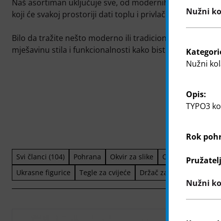
Naš asortiman uključuje sve, od modernih dodataka za
Nužni kol
koji će svakoj prostoriji dati toplu i privlačnu atmosferu.
Bilo da tražite nešto moderno ili tradicionalno, naši pr
mješavinu stila i funkcionalnosti kako biste svoj dom pril
Kategori
Nužni kol
Opis:
TYPO3 kol
Rok poh
Svi članci (104)
Pohrana
Okvir za slike
Osvježivač zraka
Pružatel
Ukrasne figurice
Tegle za cvijeće
Držač za svijeće
Nužni ko