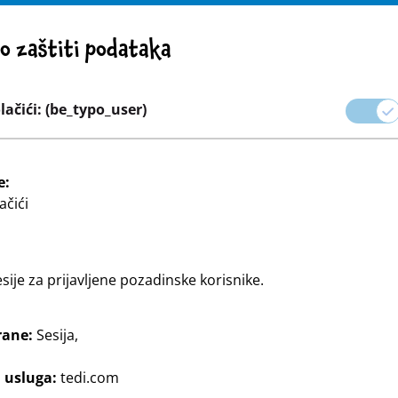
POZORENJE! VAŽNA NAPOMENA: POVLAČENJE PROIZVODA
 o zaštiti podataka
trgovačke mreže
Karijera
ačići: (be_typo_user)
ova
Zamatanje proslava i poklona
Dom & Dekoracija
e:
ačići
esije za prijavljene pozadinske korisnike.
rane:
Sesija,
z TEDi.
j usluga:
tedi.com