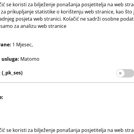
čić se koristi za bilježenje ponašanja posjetitelja na web stra
 za prikupljanje statistike o korištenju web stranice, kao što 
adnjeg posjeta web stranici. Kolačić ne sadrži osobne podat
e samo za analizu web stranice
rane:
1 Mjesec,
acija
lampe
3
j usluga:
Matomo
ouchfunktion,
€
lbaren
(_pk_ses)
ufen,
ieben, 5 Farben:
ß, grau und
e:
čić se koristi za bilježenje ponašanja posjetitelja na web stra