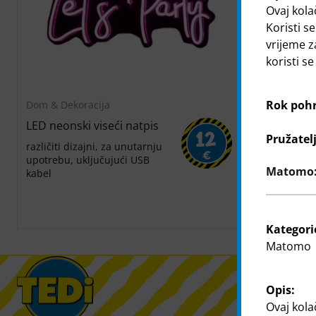
Ovaj kola
Koristi se
vrijeme z
koristi s
Rok poh
Dom & Dekoracija
Dom & Dekor
LED neonski viseći natpis
LED Touch
12
Pružatel
različiti dizajni, za unutarnju
26 cm, mit T
€
upotrebu, uključujući USB
mit 3 einstel
Matomo: 
kabel
Helligkeitsst
batteriebetr
schwarz, wei
rosa, je
Kategori
Matomo
Opis:
Ovaj kola