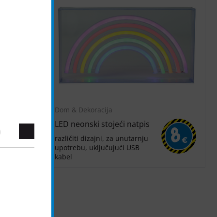
Dom & Dekoracija
LED neonski stojeći natpis
7
8
različiti dizajni, za unutarnju
€
€
upotrebu, uključujući USB
kabel