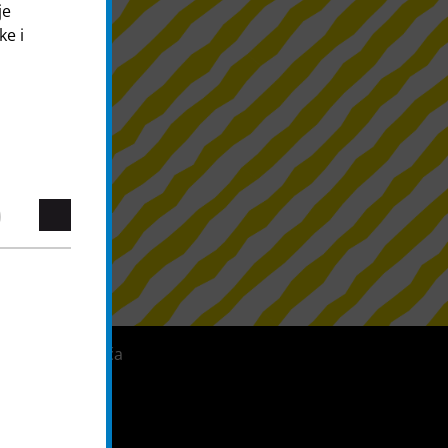
je
ke i
Sustav zviždača