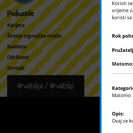
Koristi se
vrijeme z
Poduzeće
Kupac
koristi s
Karijera
Informacije 
Rok poh
Širenje trgovačke mreže
Tražilica po
Kvaliteta
Pružatel
Održivost
Matomo: 
Kontakt
Hrvatska / Hrvatski
Kategori
Matomo
Kontakt
Opis:
Ovaj se k