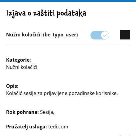
UPOZORENJE! VAŽNA NAPOMENA: POVLAČENJE PROIZVODA
Izjava o zaštiti podataka
Nužni kolačići: (be_typo_user)
Asortiman
Kategorie:
Nužni kolačići
Slobodno vrijeme & vanjski
Opis:
Uživajte u prirodi uz našu široku ponudu artikala za
Kolačić sesije za prijavljene pozadinske korisnike.
van i slobodno vrijeme.
Bilo za vrt, kampiranje ili sportske aktivnosti, u TEDi-
Rok pohrane:
Sesija,
ju ćete pronaći sve što vam je potrebno za vaše
avanture na otvorenom.
Pružatelj usluga:
tedi.com