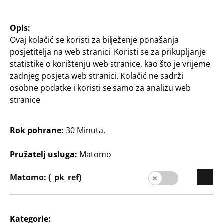
Održivost
Kontakt
Opis:
Ovaj kolačić se koristi za bilježenje ponašanja
Kupac
posjetitelja na web stranici. Koristi se za prikupljanje
statistike o korištenju web stranice, kao što je vrijeme
Informacije za kupce
zadnjeg posjeta web stranici. Kolačić ne sadrži
Tražilica poslovnica
osobne podatke i koristi se samo za analizu web
stranice
Rok pohrane:
30 Minuta,
Pružatelj usluga:
Matomo
Matomo: (_pk_ref)
Hrvatska / Hrvatski
Kategorie:
Kontakt