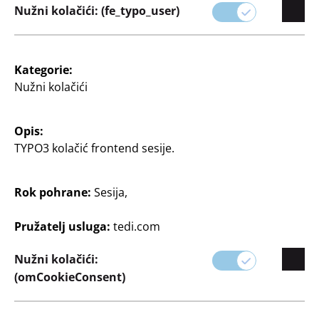
Od čvrstog vrtnog alata do praktične opreme za
Nužni kolačići: (fe_typo_user)
kampiranje i rekreacijskih igara, opremite se za
maksimalno uživanje na otvorenom.
Kategorie:
Nužni kolačići
Opis:
TYPO3 kolačić frontend sesije.
Rok pohrane:
Sesija,
Filter
Pružatelj usluga:
tedi.com
Nužni kolačići:
35 Članak
(omCookieConsent)