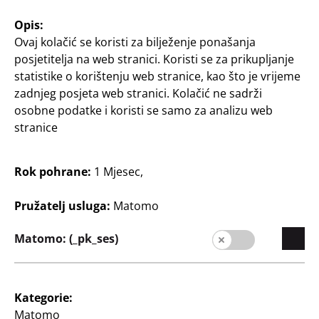
Hvataljka za roštilj
Četka za roštilj
Opis:
od nehrđajućeg čelika
s čelikom na prednjoj
Ovaj kolačić se koristi za bilježenje ponašanja
strani za grebanje
2
posjetitelja na web stranici. Koristi se za prikupljanje
€
statistike o korištenju web stranice, kao što je vrijeme
1
€
zadnjeg posjeta web stranici. Kolačić ne sadrži
osobne podatke i koristi se samo za analizu web
stranice
Rok pohrane:
1 Mjesec,
Pružatelj usluga:
Matomo
Poduzeće
Matomo: (_pk_ses)
Karijera
Širenje trgovačke mreže
Kategorie:
Kvaliteta
Matomo