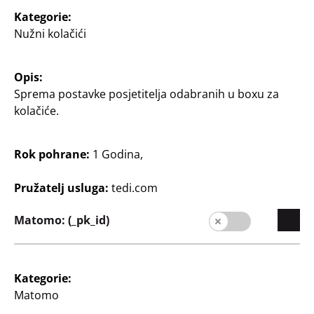
Kategorie:
Nužni kolačići
Slobodno vrijeme &
Slobodno vrijeme &
vanjski
vanjski
Opis:
Sprema postavke posjetitelja odabranih u boxu za
Posuda za roštilj od
Stalak za tortu i kolače
kolačiće.
nehrđajućeg čelika
staklena sa stopom, Ø 20
cm
14 cm, razne boje
Rok pohrane:
1 Godina,
3
4
€
€
Pružatelj usluga:
tedi.com
Matomo: (_pk_id)
Kategorie:
Matomo
Slobodno vrijeme &
Istaknuto
vanjski