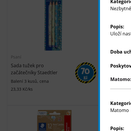
Kategori
Nezbytné
Popis:
Uloží nas
Doba uc
Psaní
Psaní
Sada tužek pro
Začátečnic
Poskytov
70
začátečníky Staedtler
5 dílná, 1 g
Kč
Matomo: 
tužky Black P
Balení 3 kusů, cena
ořezávátko, 
23,33 Kč/ks
Kategori
Matomo
Popis: