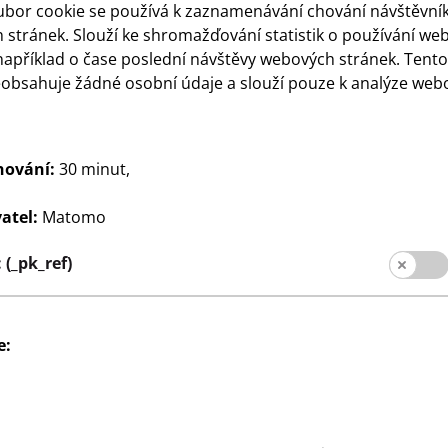
ubor cookie se používá k zaznamenávání chování návštěvní
stránek. Slouží ke shromažďování statistik o používání we
například o čase poslední návštěvy webových stránek. Tent
eobsahuje žádné osobní údaje a slouží pouze k analýze web
Psaní
hranné
Tužky HB einhorn
100
hování:
30 minut,
ylex
Balení 10 kusů, různé barvy
Kč
a motivy, cena
sů, cena
atel:
Matomo
3 Kč/ks
(_pk_ref)
e: