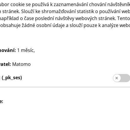
ubor cookie se používá k zaznamenávání chování návštěvní
stránek. Slouží ke shromažďování statistik o používání we
například o čase poslední návštěvy webových stránek. Tent
eobsahuje žádné osobní údaje a slouží pouze k analýze web
Psaní
hování:
1 měsíc,
výrazňovače
Pastelky Stabilo,
110
nusové balení
bonusové balení
atel:
Matomo
Kč
čů + 3
12 pastelek + 1 tužka
e zdarma, cena
zdarma, cena
(_pk_ses)
e: