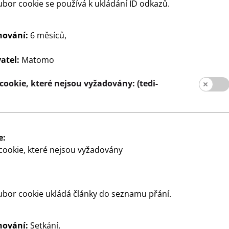
Sociální média
bor cookie se používá k ukládání ID odkazů.
ro zákazníky
pobočky
hování:
6 měsíců,
atel:
Matomo
cookie, které nejsou vyžadovány: (tedi-
e:
cookie, které nejsou vyžadovány
pro zákazníky
Údaj
Ochrana dat
Systém whis
ubor cookie ukládá články do seznamu přání.
hování:
Setkání,