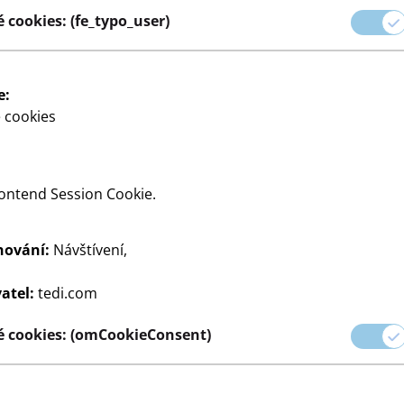
 cookies: (fe_typo_user)
ních nástrojů, které vám
e:
 cookies
ontend Session Cookie.
hování:
Návštívení,
dy
Papír a sešity
Tužky
Příslušenství
atel:
tedi.com
 cookies: (omCookieConsent)