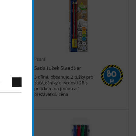
Psaní
Sada tužek Staedtler
80
100
3 dílná, obsahuje 2 tužky pro
Kč
Kč
začátečníky o tvrdosti 2B s
políčkem na jméno a 1
ořezávátko, cena