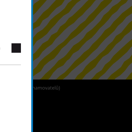
tleblowerů (oznamovatelů)