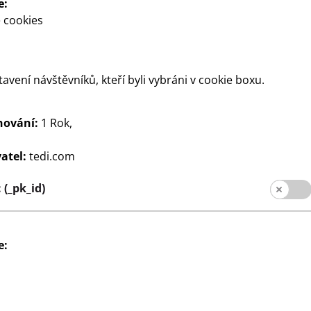
e:
 cookies
tavení návštěvníků, kteří byli vybráni v cookie boxu.
hování:
1 Rok,
Psaní
ká sada Maped
Jumbo pastelky Maped
atel:
tedi.com
100
uma Zenoa, 3
Balení 12 kusů, měkká,
Kč
(_pk_id)
eps, 1
nezlomitelná tuha, Ø cca 3,2
cena
mm, ergonomická rukojeť,
cena
8,33 Kč/ks
e: