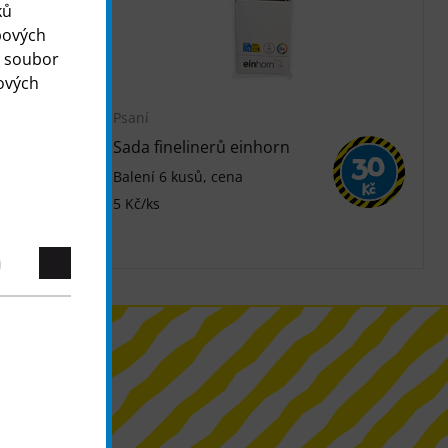
ků
bových
o soubor
ových
Psaní
Sada finelinerů einhorn
30
30
Balení 6 kusů, cena
Kč
Kč
5 Kč/ks