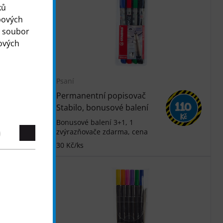
ků
bových
o soubor
ových
Psaní
Permanentní popisovač
100
110
Stabilo, bonusové balení
Kč
Kč
Bonusové balení 3+1, 1
zvýrazňovače zdarma, cena
30 Kč/ks