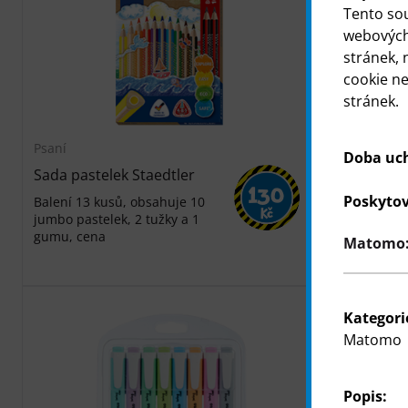
Tento so
webových 
stránek, 
cookie n
stránek.
Psaní
Psaní
Doba uc
Sada pastelek Staedtler
Neonové z
130
Stabilo, bo
Poskytov
Balení 13 kusů, obsahuje 10
Kč
jumbo pastelek, 2 tužky a 1
5 zvýrazňova
gumu, cena
zvýrazňovač
Matomo: 
13,75 Kč/ks
Kategori
Matomo
Popis: