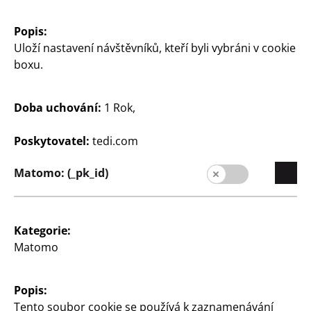
formát obrázku: A4, šedá,
formát obrázku: A4, bílý,
Popis:
cena
cena
Uloží nastavení návštěvníků, kteří byli vybráni v cookie
80
80
boxu.
Kč
Kč
Doba uchování:
1 Rok,
Poskytovatel:
tedi.com
Matomo: (_pk_id)
Dům a dekorace
Dům a dekorace
Rámeček na fotografie
Rámeček na fotografie
Kategorie:
A4
formát obrázku bez
Matomo
pasparty: 50 x 70 cm,
v dřevěném vzhledu,
formát obrázku s
formát obrázku: A4, cena
paspartou: 40 x 50 cm,
Popis:
různé barvy, cena
80
Tento soubor cookie se používá k zaznamenávání
Kč