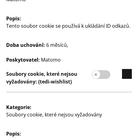
Popis:
Společnost
Tento soubor cookie se používá k ukládání ID odkazů.
Kariéra
Expanze
Doba uchování:
6 měsíců,
Kvalita
Poskytovatel:
Matomo
Stálost
Soubory cookie, které nejsou
Kontakt
vyžadovány: (tedi-wishlist)
Zákazníci
Informace pro zákazníky
Kategorie:
Vyhledávač pobočky
Soubory cookie, které nejsou vyžadovány
Popis: