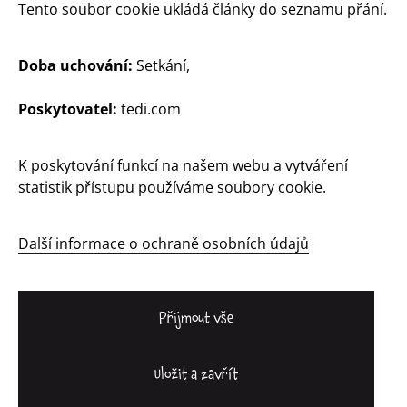
Tento soubor cookie ukládá články do seznamu přání.
Doba uchování:
Setkání,
Česká Republika / Čeština
Poskytovatel:
tedi.com
K poskytování funkcí na našem webu a vytváření
Kontakt
statistik přístupu používáme soubory cookie.
Informace pro zákazníky
Údaj
Další informace o ochraně osobních údajů
Ochrana dat
Systém whistleblowerů (oznamovatelů)
Přijmout vše
Uložit a zavřít