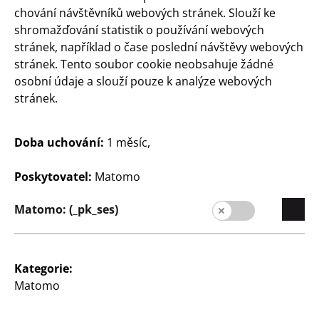
300
chování návštěvníků webových stránek. Slouží ke
Kč
shromažďování statistik o používání webových
stránek, například o čase poslední návštěvy webových
stránek. Tento soubor cookie neobsahuje žádné
osobní údaje a slouží pouze k analýze webových
stránek.
Doba uchování:
1 měsíc,
Dům a dekorace
Dům a dekorace
Koláž z rámečků na
Rámeček na fotografie
Poskytovatel:
Matomo
fotky
formát fotografie bez
pasparty: 50 x 70 cm,
6 fotografií, formát
Matomo: (_pk_ses)
formát fotografie s
fotografie: 10 x 15 cm,
paspartou: 40 x 50 cm,
cena
bílá, cena
180
Kategorie:
260
Kč
Matomo
Kč