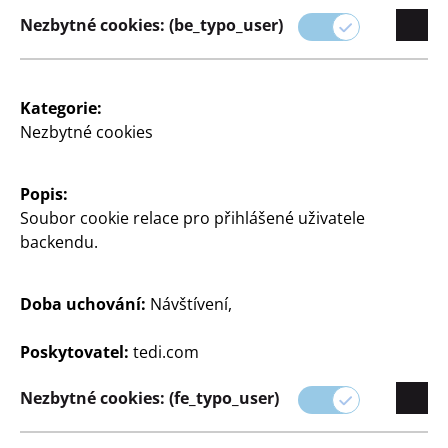
Nezbytné cookies: (be_typo_user)
Kategorie:
Dům a dekorace
Dům a dekorace
Nezbytné cookies
Koláž z rámečků na
Rámeček na fotografie
fotky
formát obrázku bez
pasparty: A4, formát
Popis:
18 obrázků, formát
obrázku s paspartou: 13 x
obrázku: 10 x 15 cm, bílý,
Soubor cookie relace pro přihlášené uživatele
18 cm, bílá, cena
cena
backendu.
80
400
Kč
Kč
Doba uchování:
Návštívení,
Poskytovatel:
tedi.com
Nezbytné cookies: (fe_typo_user)