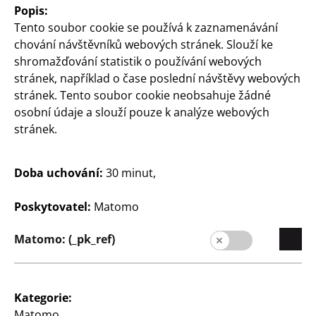
Popis:
Tento soubor cookie se používá k zaznamenávání
chování návštěvníků webových stránek. Slouží ke
shromažďování statistik o používání webových
stránek, například o čase poslední návštěvy webových
Dům a dekorace
Dům a dekorace
stránek. Tento soubor cookie neobsahuje žádné
osobní údaje a slouží pouze k analýze webových
Rámeček na fotografie
Rámeček na fotografie
stránek.
A3
formát obrázku bez
pasparty: 40 x 50 cm,
formát fotografie: A3,
formát obrázku s
bílá, cena
Doba uchování:
30 minut,
paspartou: 30 x 40 cm,
bílá, cena
110
Poskytovatel:
Matomo
Kč
180
Kč
Matomo: (_pk_ref)
Kategorie:
Matomo