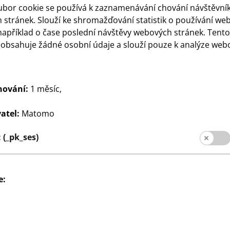
ubor cookie se používá k zaznamenávání chování návštěvní
stránek. Slouží ke shromažďování statistik o používání we
například o čase poslední návštěvy webových stránek. Tent
eobsahuje žádné osobní údaje a slouží pouze k analýze web
osmetika
Drogerie a kosmetika
hování:
1 měsíc,
 vajíčka se 4 ks
Sada síťových houbiček
70
různé barvy
atel:
Matomo
Kč
 Kč/kus
9,08 Kč/kus
(_pk_ses)
e:
Sociální média