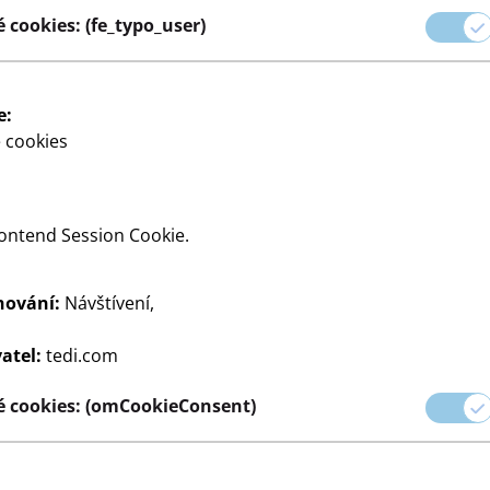
ní péči - od péče o pleť až
 cookies: (fe_typo_user)
vě vybraných tak, aby
.
e:
 cookies
ckou péči o pleť, v TEDi
ontend Session Cookie.
.
hování:
Návštívení,
a
atel:
tedi.com
 cookies: (omCookieConsent)