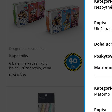
Kategori
Nezbytné
Popis:
Uloží nas
Doba uc
Drogerie a kosmetika
Drogerie a k
Kapesníky
Krabička k
Poskytov
40
6 balení, 9 kapesníků v
100 kusů v b
Kč
Matomo: 
balení, různé vzory, cena
dvouvrstvé, 
cena
0,74 Kč/ks
0,3 Kč/ks
Kategori
Matomo
Popis: