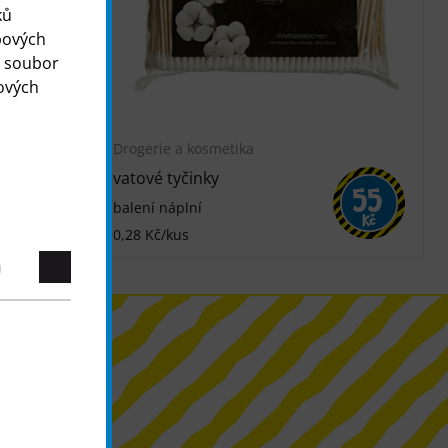
ků
bových
o soubor
ových
Drogerie a kosmetika
vatové tyčinky
55
55
balení náplní
Kč
Kč
0,28 Kč/kus