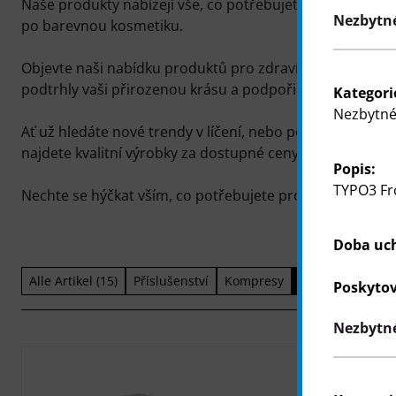
Naše produkty nabízejí vše, co potřebujete pro každoden
Nezbytné
po barevnou kosmetiku.
Objevte naši nabídku produktů pro zdraví a krásu, pečli
podtrhly vaši přirozenou krásu a podpořily vaši pohodu
Kategori
Nezbytné
Ať už hledáte nové trendy v líčení, nebo potřebujete klasi
najdete kvalitní výrobky za dostupné ceny.
Popis:
TYPO3 Fr
Nechte se hýčkat vším, co potřebujete pro své tělo i duši
Doba uc
Alle Artikel (15)
Příslušenství
Kompresy
Tělesná hygien
Poskytov
Nezbytné