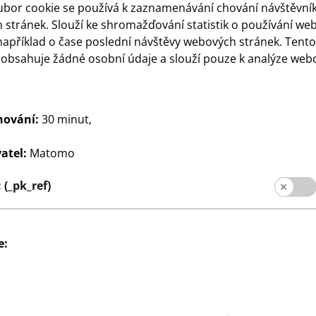
ubor cookie se používá k zaznamenávání chování návštěvní
ro zákazníky
stránek. Slouží ke shromažďování statistik o používání we
pobočky
například o čase poslední návštěvy webových stránek. Tent
eobsahuje žádné osobní údaje a slouží pouze k analýze web
hování:
30 minut,
atel:
Matomo
(_pk_ref)
pro zákazníky
Údaj
Ochrana dat
Systém whis
e: