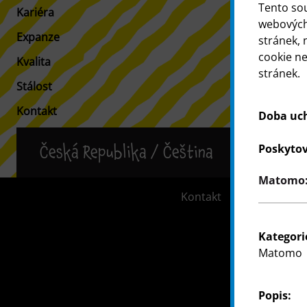
Tento so
Kariéra
Informace p
webových 
Expanze
Vyhledávač 
stránek, 
cookie n
Kvalita
stránek.
Stálost
Kontakt
Doba uc
Poskytov
Česká Republika / Čeština
Matomo: 
Kontakt
Informace 
Kategori
Matomo
Popis: