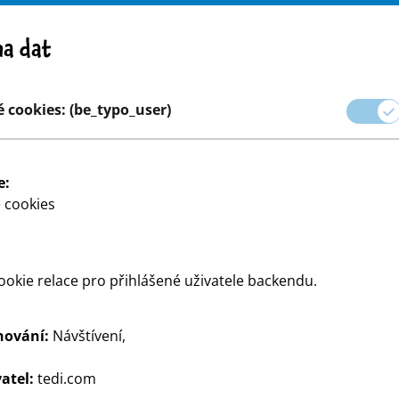
Pozor! Důležité upozornění: stažení výrobku z trhu
a dat
e
Kariéra
 cookies: (be_typo_user)
aček
Párty a dárkové balení
Dům a dekorace
Modelován
e:
 cookies
okie relace pro přihlášené uživatele backendu.
hování:
Návštívení,
odukty TEDi.
atel:
tedi.com