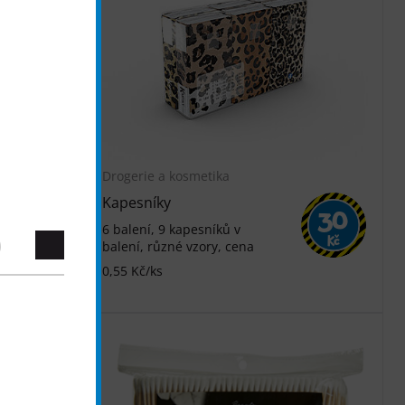
Drogerie a kosmetika
Kapesníky
40
30
6 balení, 9 kapesníků v
Kč
Kč
balení, různé vzory, cena
0,55 Kč/ks