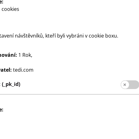
e:
 cookies
tavení návštěvníků, kteří byli vybráni v cookie boxu.
hování:
1 Rok,
osmetika
Drogerie a kosmetika
apesníků
Kapesníky, balení po 10
atel:
tedi.com
30
kusech
alení,
Kč
(_pk_id)
různé vzory,
10 balení, 9 kapesníků v
každém balení, cena
0,44 Kč/ks
e: