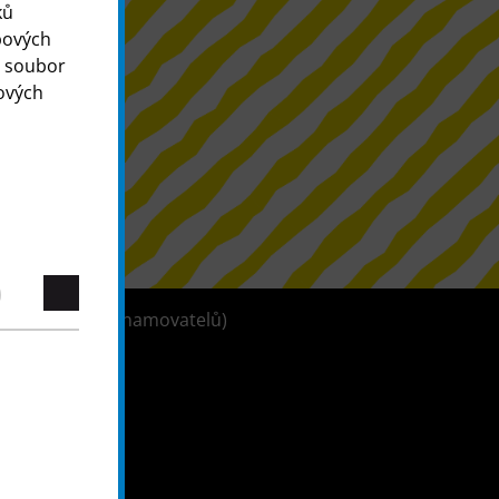
ků
bových
o soubor
ových
tleblowerů (oznamovatelů)