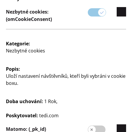
Dekorativní podnos
Dřevěná podložka
Nezbytné cookies:
cca 57 x 16 x 3 cm, různé
Ø cca 18 x 2 cm, cena
(omCookieConsent)
barvy, cena
55
130
Kč
Kč
Kategorie:
Nezbytné cookies
Popis:
Uloží nastavení návštěvníků, kteří byli vybráni v cookie
boxu.
Dům a dekorace
Dům a dekorace
Dekorativní podnos
Dekorativní podnos
Doba uchování:
1 Rok,
cca 40 x 15 x 2 cm, různé
Ø cca 30 x 3 cm, cena
Poskytovatel:
tedi.com
barvy, cena
130
110
Kč
Matomo: (_pk_id)