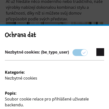
Ať už hledáte něco moderního nebo tradičního, naše
výrobky nabízejí dokonalou kombinaci stylu a
funkčnosti, díky níž si můžete svůj domov
přizpůsobit podle svých představ.
Ochrana dat
Nezbytné cookies: (be_typo_user)
Kategorie:
Nezbytné cookies
Filtern
Popis:
103 Articles
Soubor cookie relace pro přihlášené uživatele
backendu.