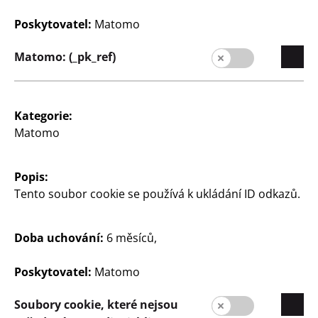
cm, různé barvy, cena
různé barvy, cena
Poskytovatel:
Matomo
55
55
Kč
Kč
Matomo: (_pk_ref)
Kategorie:
Matomo
Popis:
Společnost
Tento soubor cookie se používá k ukládání ID odkazů.
Kariéra
Expanze
Doba uchování:
6 měsíců,
Kvalita
Poskytovatel:
Matomo
Stálost
Soubory cookie, které nejsou
Kontakt