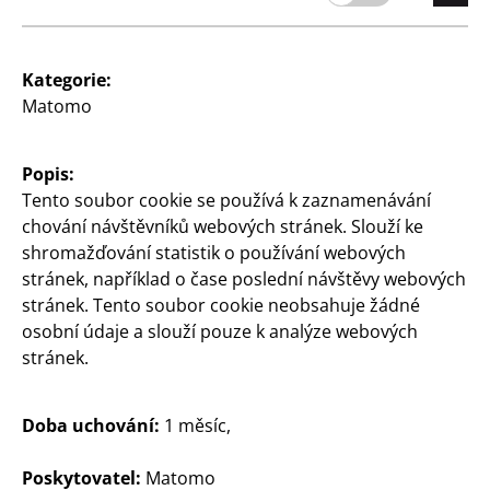
Kč
Kategorie:
Matomo
Popis:
Dům a dekorace
Dům a dekorace
Tento soubor cookie se používá k zaznamenávání
chování návštěvníků webových stránek. Slouží ke
Dekorativní podnos
Mramorový podnos
shromažďování statistik o používání webových
s nožičkami, cca 33 x 16 x
kulatý, ∅ cca 25 x 2 cm,
stránek, například o čase poslední návštěvy webových
9 cm, cena
různé barvy, cena
stránek. Tento soubor cookie neobsahuje žádné
180
110
osobní údaje a slouží pouze k analýze webových
Kč
Kč
stránek.
Doba uchování:
1 měsíc,
Poskytovatel:
Matomo