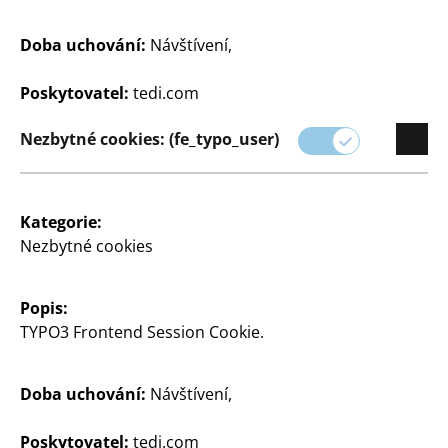
Doba uchování:
Návštívení,
Poskytovatel:
tedi.com
Dům a dekorace
Dům a dekorace
Nezbytné cookies: (fe_typo_user)
Dekorativní podnos
Zrcadlový podnos
s designem, cca 35 x 24 x
s kovovým okrajem, cca
4,2 cm, cena
26 x 10 x 3 cm, různé
barvy, cena
Kategorie:
130
Nezbytné cookies
110
Kč
Kč
Popis:
TYPO3 Frontend Session Cookie.
Doba uchování:
Návštívení,
Poskytovatel:
tedi.com
Dům a dekorace
Dům a dekorace