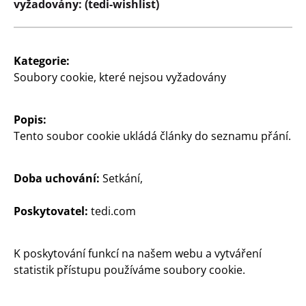
vyžadovány: (tedi-wishlist)
Zákazníci
Informace pro zákazníky
Kategorie:
Vyhledávač pobočky
Soubory cookie, které nejsou vyžadovány
Popis:
Tento soubor cookie ukládá články do seznamu přání.
Doba uchování:
Setkání,
Česká Republika / Čeština
Poskytovatel:
tedi.com
K poskytování funkcí na našem webu a vytváření
Kontakt
statistik přístupu používáme soubory cookie.
Informace pro zákazníky