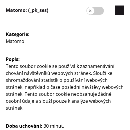
Matomo: (_pk_ses)
Dům a dekorace
Dům a dekorace
Mramorový podnos
Podnos Obláček
oválný, cca 22 x 11 x 1,5
kulatý, ∅ cca 18 x 1,8 cm,
Kategorie:
cm, různé barvy, cena
různé barvy, cena
Matomo
55
55
Kč
Kč
Popis:
Tento soubor cookie se používá k zaznamenávání
chování návštěvníků webových stránek. Slouží ke
shromažďování statistik o používání webových
stránek, například o čase poslední návštěvy webových
stránek. Tento soubor cookie neobsahuje žádné
osobní údaje a slouží pouze k analýze webových
stránek.
Dům a dekorace
Dům a dekorace
Podnos Obláček
Mramorový podnos
Doba uchování:
30 minut,
oválný, cca 23,5 x 16 x 2
kulatý, ∅ cca 15 x 2 cm,