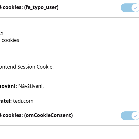
 cookies: (fe_typo_user)
ních nástrojů, které vám
e:
 cookies
ontend Session Cookie.
hování:
Návštívení,
dy
Papír a sešity
Tužky
Příslušenství
atel:
tedi.com
 cookies: (omCookieConsent)