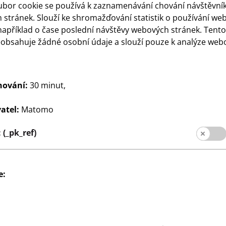
ubor cookie se používá k zaznamenávání chování návštěvní
pobočky
stránek. Slouží ke shromažďování statistik o používání we
například o čase poslední návštěvy webových stránek. Tent
eobsahuje žádné osobní údaje a slouží pouze k analýze web
hování:
30 minut,
atel:
Matomo
(_pk_ref)
pro zákazníky
Údaj
Ochrana dat
Systém whis
e: