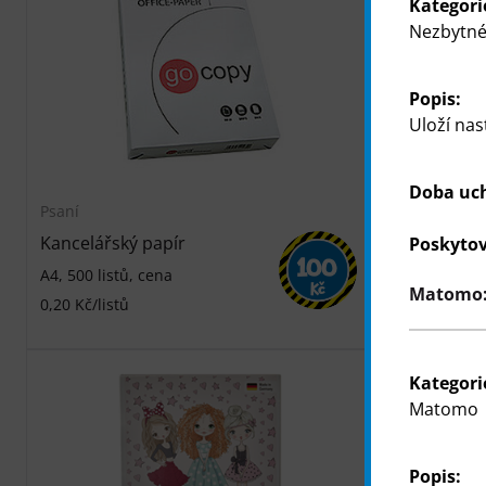
Kategori
Nezbytné
Popis:
Uloží nas
Doba uc
Psaní
Psaní
Kancelářský papír
Kreslicí blo
Poskytov
100
A4, 500 listů, cena
A4, 80 listů,
Kč
Matomo: 
80 listů, cen
0,20 Kč/listů
Kategori
Matomo
Popis: