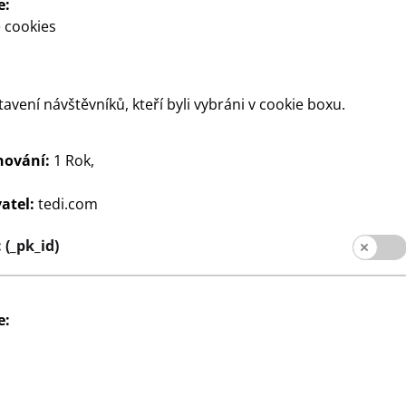
e:
 cookies
tavení návštěvníků, kteří byli vybráni v cookie boxu.
hování:
1 Rok,
Psaní
k
Spirálový blok A4
atel:
tedi.com
55
 cena 55 Kč, A3
60 listů, čtverečkovaný nebo
Kč
(_pk_id)
a 130 Kč, od
linkovaný, cena
0,50 Kč/list
e: