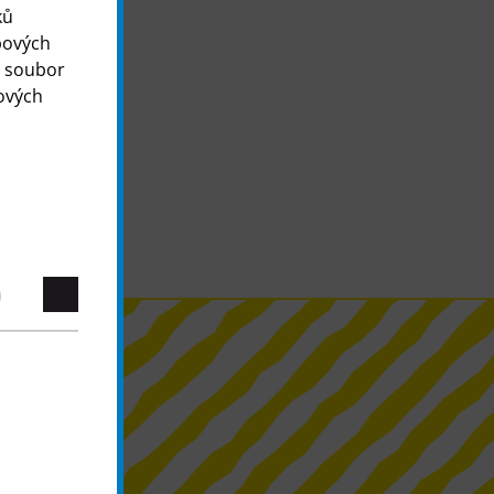
ků
bových
o soubor
ových