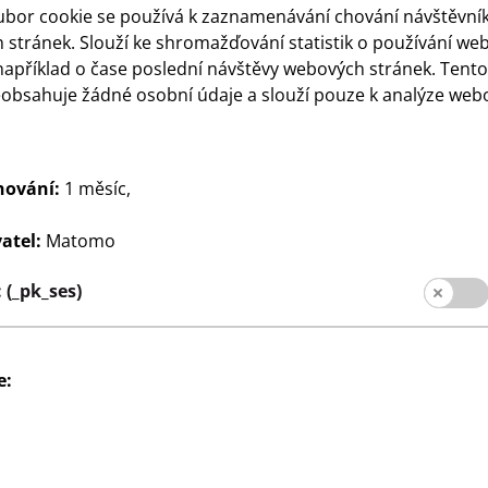
ubor cookie se používá k zaznamenávání chování návštěvní
stránek. Slouží ke shromažďování statistik o používání we
například o čase poslední návštěvy webových stránek. Tent
eobsahuje žádné osobní údaje a slouží pouze k analýze web
dložka Pelikan
80
hování:
1 měsíc,
istů, 2 různé
Kč
atel:
Matomo
(_pk_ses)
e:
Sociální média
ro zákazníky