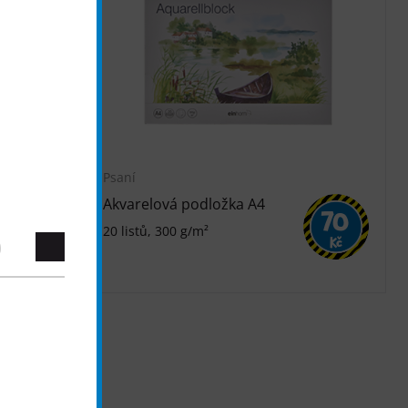
Psaní
Akvarelová podložka A4
30
70
20 listů, 300 g/m²
Kč
Kč