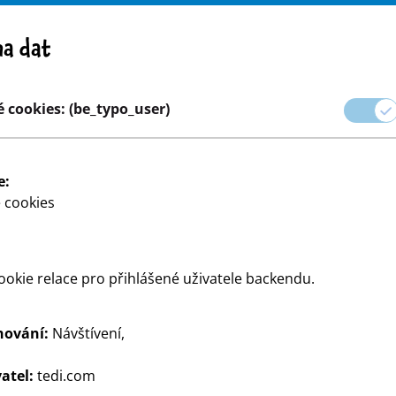
Pozor! Důležité upozornění: stažení výrobku z trhu
a dat
e
Kariéra
 cookies: (be_typo_user)
aček
Párty a dárkové balení
Dům a dekorace
Modelován
e:
 cookies
okie relace pro přihlášené uživatele backendu.
hování:
Návštívení,
ete pro psaní - od studentů
atel:
tedi.com