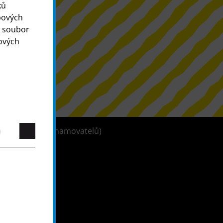
ků
bových
o soubor
ových
tleblowerů (oznamovatelů)