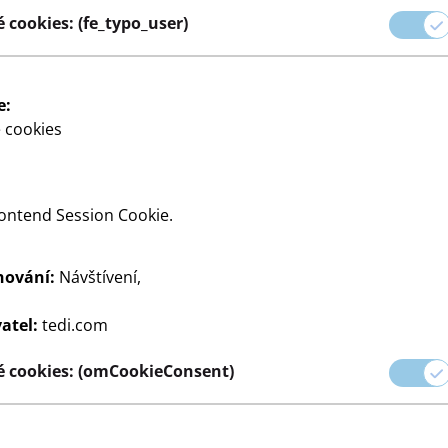
 cookies: (fe_typo_user)
ních nástrojů, které vám
e:
 cookies
ontend Session Cookie.
hování:
Návštívení,
dy
Papír a sešity
Tužky
Příslušenství
atel:
tedi.com
 cookies: (omCookieConsent)