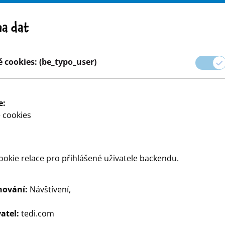
Pozor! Důležité upozornění: stažení výrobku z trhu
a dat
e
Kariéra
 cookies: (be_typo_user)
aček
Párty a dárkové balení
Dům a dekorace
Modelován
e:
 cookies
okie relace pro přihlášené uživatele backendu.
hování:
Návštívení,
ete pro psaní - od studentů
atel:
tedi.com