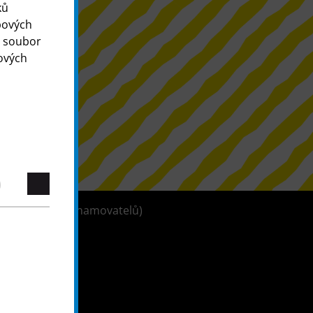
ků
bových
o soubor
ových
tleblowerů (oznamovatelů)