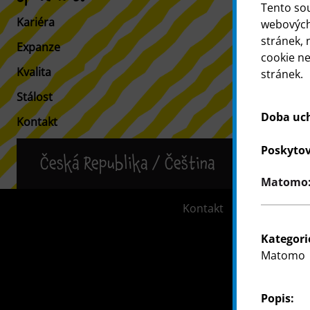
Tento so
Kariéra
Informace p
webových 
stránek, 
Expanze
Vyhledávač 
cookie n
Kvalita
stránek.
Stálost
Doba uc
Kontakt
Poskytov
Česká Republika / Čeština
Matomo: 
Kontakt
Informace 
Kategori
Matomo
Popis: