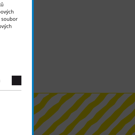
ků
bových
o soubor
ových