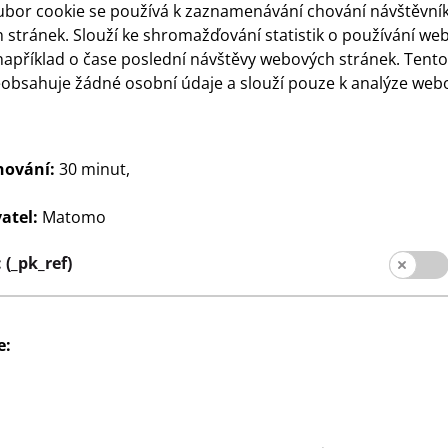
Sociální média
ubor cookie se používá k zaznamenávání chování návštěvní
ro zákazníky
stránek. Slouží ke shromažďování statistik o používání we
například o čase poslední návštěvy webových stránek. Tent
pobočky
eobsahuje žádné osobní údaje a slouží pouze k analýze web
hování:
30 minut,
atel:
Matomo
(_pk_ref)
pro zákazníky
Údaj
Ochrana dat
Systém whis
e: