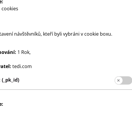
e:
 cookies
tavení návštěvníků, kteří byli vybráni v cookie boxu.
hování:
1 Rok,
Psaní
Malíř dvojitých vláken
atel:
tedi.com
30
sů
8 různých barev
Kč
(_pk_id)
5 Kč/kus
e: