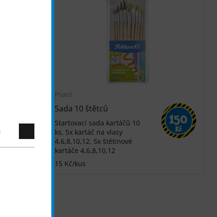
Psaní
Sada 10 štětců
40
150
Startovací sada kartáčů 10
Kč
Kč
ks, 5x kartáč na vlasy
4,6,8,10,12, 5x štětinové
kartáče 4,6,8,10,12
15 Kč/kus