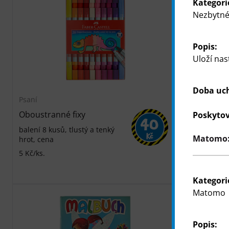
Kategori
Nezbytné
Popis:
Uloží nas
Doba uc
Psaní
Psaní
Oboustranné fixy
Fixy
Poskytov
40
balení 8 kusů, tlustý a tenký
balení 18 ku
Kč
Matomo: 
hrot, cena
1,67 Kč/ks.
5 Kč/ks.
Kategori
Matomo
Popis: