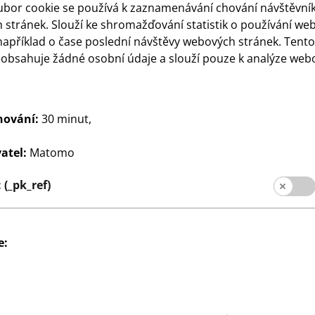
ro zákazníky
ubor cookie se používá k zaznamenávání chování návštěvní
stránek. Slouží ke shromažďování statistik o používání we
pobočky
například o čase poslední návštěvy webových stránek. Tent
eobsahuje žádné osobní údaje a slouží pouze k analýze web
hování:
30 minut,
atel:
Matomo
(_pk_ref)
pro zákazníky
Údaj
Ochrana dat
Systém whis
e: