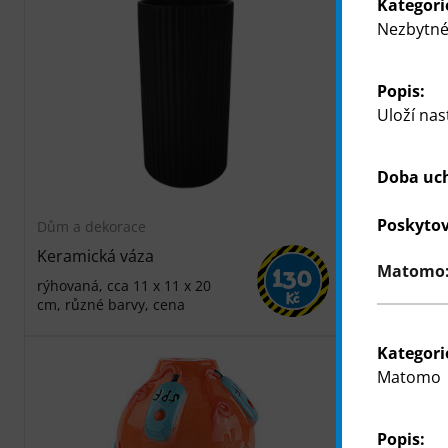
Kategori
Nezbytné
Popis:
Uloží nas
Doba uc
Poskytov
Dům a dekorace
Dům a dekor
Keramická váza
Váza
Matomo: 
130
rýhovaná, cca 11 x 11 x 20
cca 22 x 28 
Kč
cm, různé barvy, cena
vzory, cena
Kategori
Matomo
Popis: