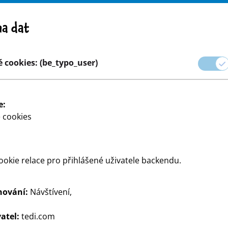
Pozor! Důležité upozornění: stažení výrobku z trhu
a dat
e
Kariéra
 cookies: (be_typo_user)
aček
Párty a dárkové balení
Dům a dekorace
Modelován
e:
 cookies
okie relace pro přihlášené uživatele backendu.
hování:
Návštívení,
od TEDi.
atel:
tedi.com