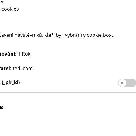
e:
 cookies
tavení návštěvníků, kteří byli vybráni v cookie boxu.
hování:
1 Rok,
atel:
tedi.com
ace
Dům a dekorace
Váza
(_pk_id)
130
x 24 cm, různé
Ø cca 9,5 x 18,2 cm, cena
Kč
e: