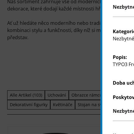
Náš sortiment zahrnuje vše od moderních bytových dop
Nezbytné
dekorace, které dodají každé místnosti hřejivou a příj
Ať už hledáte něco moderního nebo tradičního, naše vý
kombinaci stylu a funkčnosti, díky níž si můžete svůj d
Kategori
představ.
Nezbytné
Popis:
TYPO3 Fr
Doba uc
Alle Artikel (103)
Uchování
Obrazce rámců
Vonné difuzé
Poskytov
Dekorativní figurky
Květináče
Stojan na svíčku
Nezbytné