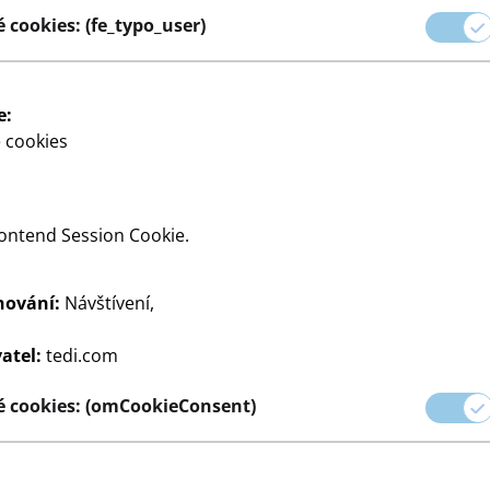
lňků až po sezónní
 cookies: (fe_typo_user)
emnou atmosféru.
robky nabízejí dokonalou
omov přizpůsobit podle svých
e:
 cookies
ontend Session Cookie.
hování:
Návštívení,
ry
Domácí textilie
Svíčky
Miniaturní nábytek
Lampy
Svíč
atel:
tedi.com
 cookies: (omCookieConsent)