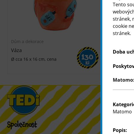
Tento so
webových 
stránek, 
cookie n
stránek.
Dům a dekorace
Dům a dekor
Váza
Váza
Doba uc
130
Ø cca 16 x 16 cm, cena
cca 13 x 20,
Kč
Poskytov
Matomo: 
Kategori
Matomo
Společnost
Zákazníci
Popis: