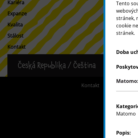
Kariéra
Informace p
Tento so
webových 
Expanze
Vyhledávač 
stránek, 
Kvalita
cookie n
stránek.
Stálost
Kontakt
Doba uc
Česká Republika / Čeština
Poskytov
Matomo: 
Kontakt
Informace 
Kategori
Matomo
Popis: