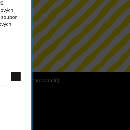
ků
bových
o soubor
ových
tleblowerů (oznamovatelů)