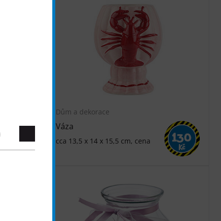
Dům a dekorace
Váza
130
130
cca 13,5 x 14 x 15,5 cm, cena
Kč
Kč