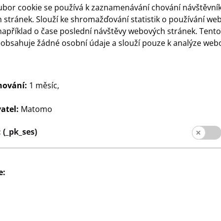
ubor cookie se používá k zaznamenávání chování návštěvní
stránek. Slouží ke shromažďování statistik o používání we
například o čase poslední návštěvy webových stránek. Tent
eobsahuje žádné osobní údaje a slouží pouze k analýze web
ace
Dům a dekorace
Váza
hování:
1 měsíc,
180
6 cm
cca 11 x 18 cm, čirá nebo
Kč
šedá, cena
atel:
Matomo
(_pk_ses)
e:
Sociální média