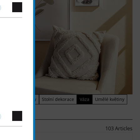
ky na čajové misky
Stolní dekorace
Váza
Umělé květiny
103 Articles