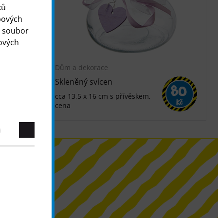
ků
bových
o soubor
ových
Dům a dekorace
Skleněný svícen
30
80
cca 13,5 x 16 cm s přívěskem,
Kč
Kč
cena