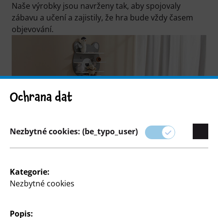
Naše výrobky jsou navrženy tak, aby spojovaly
zábavu a učení a zajistily, že hra bude vždy časem
objevování.
Ochrana dat
Nezbytné cookies: (be_typo_user)
Filtern
Kategorie:
Nezbytné cookies
104 Articles
Popis: