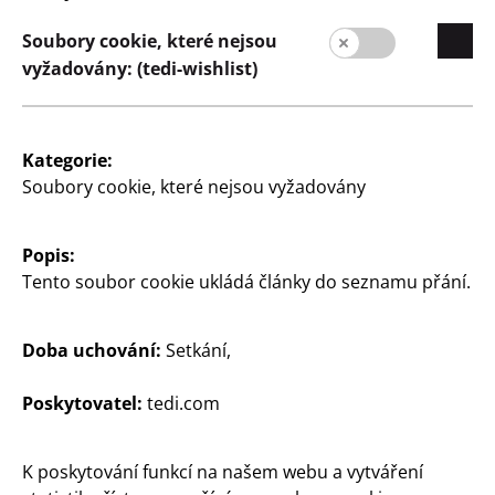
Stálost
Soubory cookie, které nejsou
Kontakt
vyžadovány: (tedi-wishlist)
Zákazníci
Informace pro zákazníky
Kategorie:
Vyhledávač pobočky
Soubory cookie, které nejsou vyžadovány
Popis:
Tento soubor cookie ukládá články do seznamu přání.
Doba uchování:
Setkání,
Česká Republika / Čeština
Poskytovatel:
tedi.com
K poskytování funkcí na našem webu a vytváření
Kontakt