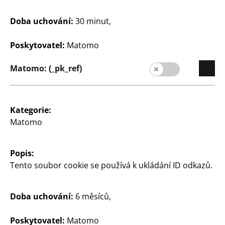
se 12 autíčky vč. 8
se světly, cena
Doba uchování:
30 minut,
různých příslušenství,
cena
260
Kč
Poskytovatel:
Matomo
650
Kč
Matomo: (_pk_ref)
Kategorie:
Matomo
Popis:
Společnost
Tento soubor cookie se používá k ukládání ID odkazů.
Kariéra
Expanze
Doba uchování:
6 měsíců,
Kvalita
Poskytovatel:
Matomo