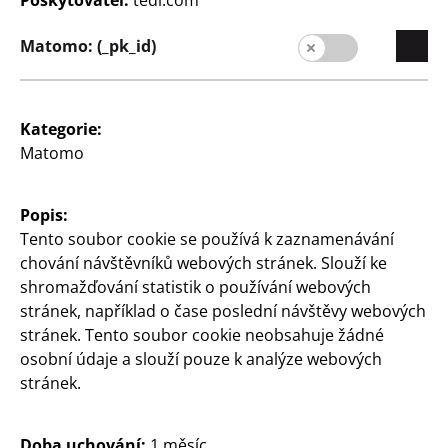
Kč
Kč
Matomo: (_pk_id)
Kategorie:
Matomo
Hračky
Hračky
Popis:
RC model auta
Závodní dráha
Tento soubor cookie se používá k zaznamenávání
různé designy a značky,
68dílná, pro odlévaná
chování návštěvníků webových stránek. Slouží ke
na baterie (5x AA), bez
autíčka, 1:64, cena
shromažďování statistik o používání webových
baterií, cena
stránek, například o čase poslední návštěvy webových
260
260
Kč
stránek. Tento soubor cookie neobsahuje žádné
Kč
osobní údaje a slouží pouze k analýze webových
stránek.
Doba uchování:
1 měsíc,