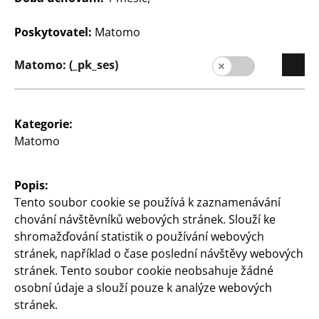
Poskytovatel:
Matomo
Hračky
Hračky
Matomo: (_pk_ses)
Nákladní auto Hot
Robot Transformer
Wheels
různé designy, cena
různé designy, až na 5
Kategorie:
autíček, cena
200
Matomo
Kč
400
Kč
Popis:
Tento soubor cookie se používá k zaznamenávání
chování návštěvníků webových stránek. Slouží ke
shromažďování statistik o používání webových
stránek, například o čase poslední návštěvy webových
stránek. Tento soubor cookie neobsahuje žádné
osobní údaje a slouží pouze k analýze webových
Hračky
Hračky
stránek.
Sada nákladního auta
RC traktor