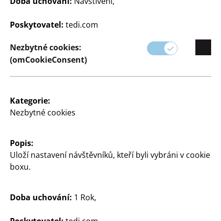
Doba uchování:
Návštívení,
Hračky
Hračky
Dinosauří kaskadérské
Robot
Poskytovatel:
tedi.com
auto
cca 9 cm, různé barvy,
cena
různé barvy, cena
Nezbytné cookies:
(omCookieConsent)
30
110
Kč
Kč
Kategorie:
Nezbytné cookies
Popis:
Uloží nastavení návštěvníků, kteří byli vybráni v cookie
Hračky
Hračky
boxu.
MAN Flixbus
Sada letadla
cca 8,5x28,5x12,5 cm,
červená nebo modrá,
Doba uchování:
1 Rok,
cena
různé designy, cena
300
260
Poskytovatel:
tedi.com