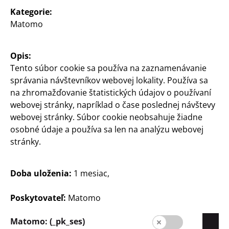
Kategorie:
Matomo
Opis:
Párty a darčekové
Párty a darčekové
Tento súbor cookie sa používa na zaznamenávanie
balenie
balenie
správania návštevníkov webovej lokality. Používa sa
Papierové poháre
100 tanierov
na zhromažďovanie štatistických údajov o používaní
objem cca 200 ml, 5
Priemer 23cm
webovej stránky, napríklad o čase poslednej návštevy
farieb v jednom balení
0,06 €/kus
webovej stránky. Súbor cookie neobsahuje žiadne
0,15€/ks
osobné údaje a používa sa len na analýzu webovej
6
€
stránky.
3
€
Doba uloženia:
1 mesiac,
Poskytovateľ:
Matomo
Matomo: (_pk_ses)