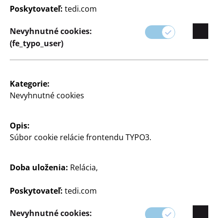
Poskytovateľ:
tedi.com
Naše produkty vám pomôžu premeniť každú
príležitosť - od narodenín a výročí až po sezónne
Nevyhnutné cookies:
oslavy - na nezabudnuteľnú udalosť.
(fe_typo_user)
Prezrite si náš sortiment a nájdite všetko, čo
potrebujete na dokonale zorganizovanú oslavu.
Kategorie:
Nevyhnutné cookies
Opis:
Súbor cookie relácie frontendu TYPO3.
Doba uloženia:
Relácia,
Poskytovateľ:
tedi.com
Filter
Nevyhnutné cookies: