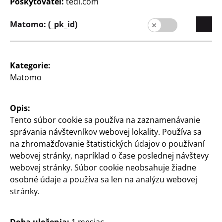
s motívom pier, Ø cca 10
cca 26 x 35 cm bez
Poskytovateľ:
tedi.com
x 21,5 cm, dolomit
paspartu, formát A4 s
paspartou, rôzne farby
Matomo: (_pk_id)
4
€
4
€
Kategorie:
Matomo
Opis:
Tento súbor cookie sa používa na zaznamenávanie
správania návštevníkov webovej lokality. Používa sa
Trendy
Trendy
na zhromažďovanie štatistických údajov o používaní
Nástenné zrkadlo
Svietnik
webovej stránky, napríklad o čase poslednej návštevy
s nápisom, priemer cca
v tvare kúska torty, cca 12
webovej stránky. Súbor cookie neobsahuje žiadne
25 cm, rôzne vzory
x 8 x 7,8 cm
osobné údaje a používa sa len na analýzu webovej
stránky.
3
3
€
€
Doba uloženia:
1 mesiac,