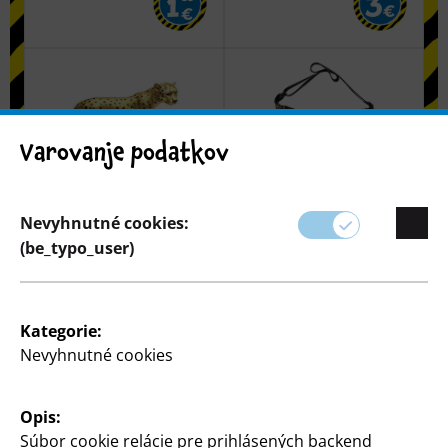
3
1
€
€
Varovanje podatkov
Trendy
Trendy
Nevyhnutné cookies:
Dekoračná figúrka
Taška cez rameno
(be_typo_user)
cca 42 x 13 x 26,5 cm,
cca 32 x 11 x 15 cm,
polyresín
rôzne farby a vzory
12
5
€
Kategorie:
€
Nevyhnutné cookies
Opis:
Súbor cookie relácie pre prihlásených backend