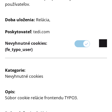
používateľov.
Trendy
Trendy
Doba uloženia:
Relácia,
Dekoratívna skrinka
XL mikrostavebnice –
postavičky
na odkladanie vecí, cca
Poskytovateľ:
tedi.com
27 x 10 x 8 cm, rôzne
2 669 až 3 139 dielov v
farby
závislosti od dizajnu,
Nevyhnutné cookies:
rôzne dizajny
(fe_typo_user)
5
€
10
€
Kategorie:
Nevyhnutné cookies
Opis:
Súbor cookie relácie frontendu TYPO3.
Trendy
Trendy