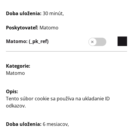
Trendy
Trendy
Dekoračná miska
Dekoračná váza
Doba uloženia:
30 minút,
cca 12,3 x 12,2 x 2 cm,
cca 15 x 7 x 17 cm,
dolomit, rôzne farby
dolomit, rôzne farby
Poskytovateľ:
Matomo
2
5
Matomo: (_pk_ref)
€
€
Kategorie:
Matomo
Opis:
Tento súbor cookie sa používa na ukladanie ID
odkazov.
Spoločnosť
Kariéra
Doba uloženia:
6 mesiacov,
Expanzia