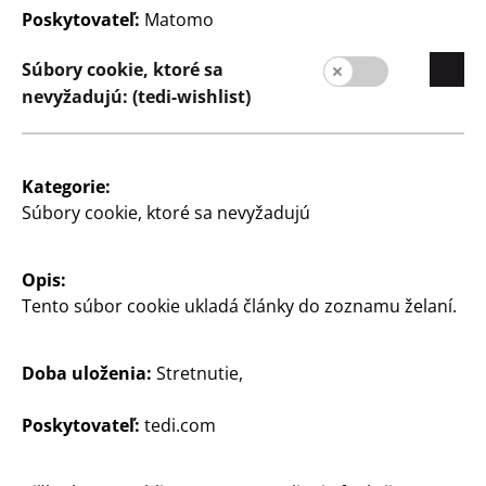
Poskytovateľ:
Matomo
Kvalita
Udržateľnosť
Súbory cookie, ktoré sa
nevyžadujú: (tedi-wishlist)
Kontakt
Zákazníci
Informácia pre zákazníkov
Kategorie:
Súbory cookie, ktoré sa nevyžadujú
Vyhľadávač pobočiek
Opis:
Tento súbor cookie ukladá články do zoznamu želaní.
Doba uloženia:
Stretnutie,
Poskytovateľ:
tedi.com
Slovensko / Slowakisch