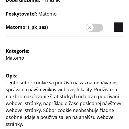
Poskytovateľ:
Matomo
Matomo: (_pk_ses)
Trendy
Trendy
Svietnik „Mašľa“
Svietnik
Kategorie:
Matomo
pre tyčové sviečky, cca 24
na tyčové sviečky, cca 10
x 8 cm
x 6 x 8 cm, rôzne farby
2
2
Opis:
€
€
Tento súbor cookie sa používa na zaznamenávanie
správania návštevníkov webovej lokality. Používa sa
na zhromažďovanie štatistických údajov o používaní
webovej stránky, napríklad o čase poslednej návštevy
webovej stránky. Súbor cookie neobsahuje žiadne
osobné údaje a používa sa len na analýzu webovej
stránky.