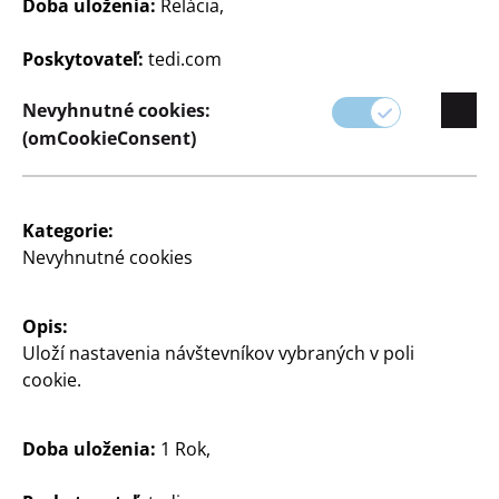
Care Bear v
Care Bears
Doba uloženia:
Relácia,
prekvapivom vrecku
cca 23 cm, 6 rôznych
Poskytovateľ:
tedi.com
motívov do zbierky
cca 5 cm, rôzne figúrky
do zbierky
7
Nevyhnutné cookies:
€
3
(omCookieConsent)
€
Kategorie:
Nevyhnutné cookies
Opis:
Uloží nastavenia návštevníkov vybraných v poli
cookie.
Trendy
Trendy
Doba uloženia:
1 Rok,
Dekoračná váza
Rám na obrázky