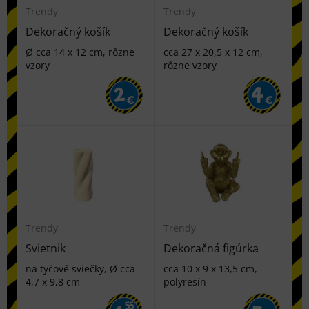
Trendy
Trendy
Dekoračný košík
Dekoračný košík
Ø cca 14 x 12 cm, rôzne
cca 27 x 20,5 x 12 cm,
vzory
rôzne vzory
2
4
€
€
Trendy
Trendy
Svietnik
Dekoračná figúrka
na tyčové sviečky, Ø cca
cca 10 x 9 x 13,5 cm,
4,7 x 9,8 cm
polyresín
55