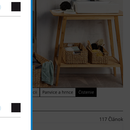
íci pri organizácii
Panvice a hrnce
Čistenie
117 Článok