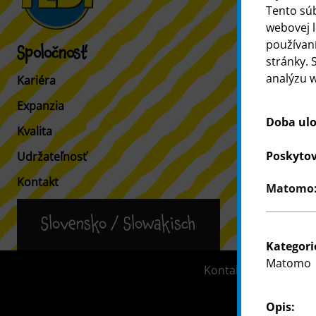
Tento sú
webovej l
používaní
Spoločnosť
Zákazníci
stránky. 
analýzu w
Kariéra
Informácia 
Expanzia
Vyhľadávač 
Doba ulo
Kvalita
Poskytov
Udržateľnosť
Kontakt
Matomo: 
Slovensko / Slowakisch
Kategori
Matomo
Kontakt
Informá
Opis: