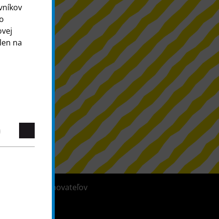
vníkov
 o
ovej
len na
tém pre oznamovateľov