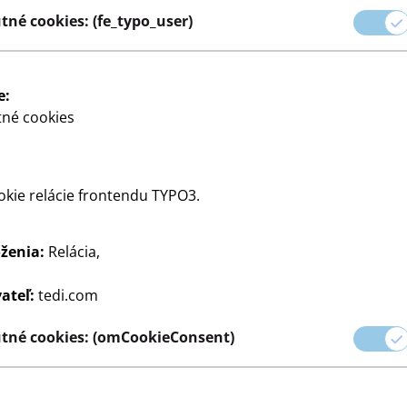
né cookies: (fe_typo_user)
čistiacich prostriedkov až
udržať poriadok v
e:
ahčili a spríjemnili
né cookies
príjemné prostredie.
kie relácie frontendu TYPO3.
ženia:
Relácia,
ia
Zapalovače
Fľaše
Riad
Kuchynské príslušenstvo
Pomocn
ateľ:
tedi.com
tné cookies: (omCookieConsent)