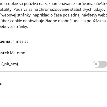
bor cookie sa používa na zaznamenávanie správania návšte
okality. Používa sa na zhromažďovanie štatistických údajov
 webovej stránky, napríklad o čase poslednej návštevy web
Súbor cookie neobsahuje žiadne osobné údaje a používa sa 
Sociálne médiá
ebovej stránky.
pre zákazníkov
pobočiek
ženia:
1 mesiac,
ateľ:
Matomo
(_pk_ses)
e:
cia pre zákazníkov
Tiráž
Ochrana údajov
Sys