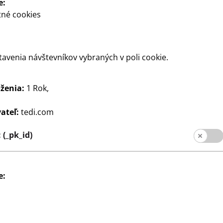
e:
né cookies
tavenia návštevníkov vybraných v poli cookie.
ženia:
1 Rok,
ateľ:
tedi.com
Domácnosť
čistenie okien
Vrece na odpadky
(_pk_id)
5
nadstavce,
10 kusov, vrecia na odpadky
€
no + stierka,
so sťahovacou šnúrkou, 35 l
tyč
0,16 €/kus
e: