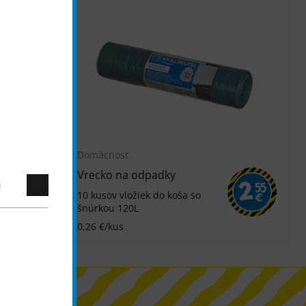
Domácnosť
Vrecko na odpadky
1
2
55
55
10 kusov vložiek do koša so
€
€
šnúrkou 120L
0,26 €/kus