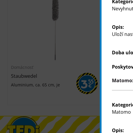
Kategori
Nevyhnut
Opis:
Uloží nas
Doba ulo
Poskytov
Domácnosť
Domácnosť
Staubwedel
Súprava na 
Matomo: 
3
55
Aluminium, ca. 65 cm, je
vymeniteľné 
€
utierka na ok
teleskopická 
Kategori
Matomo
Opis: