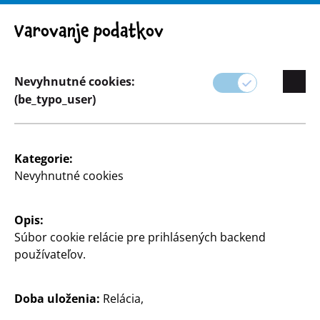
Pozor! Dôležité upozornenie: Stiahnutie výrobku z trhu
Varovanje podatkov
Nevyhnutné cookies:
(be_typo_user)
Sortiment
Kategorie:
Domácnosť
Nevyhnutné cookies
Udržujte svoj domov v čistote a poriadku s
Opis:
praktickými a účinnými výrobkami pre domácnosť
Súbor cookie relácie pre prihlásených backend
od spoločnosti TEDi.
používateľov.
V našej ponuke nájdete všetko od kuchynského
náčinia a čistiacich prostriedkov až po úložné
Doba uloženia:
Relácia,
riešenia, ktoré vám pomôžu ušetriť miesto a udržať