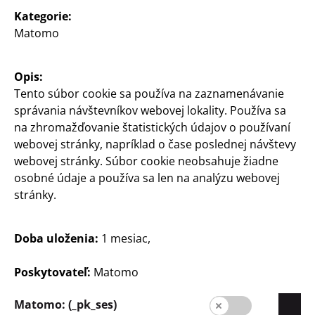
Kategorie:
Matomo
Spoločnosť
Kariéra
Opis:
Expanzia
Tento súbor cookie sa používa na zaznamenávanie
správania návštevníkov webovej lokality. Používa sa
Kvalita
na zhromažďovanie štatistických údajov o používaní
Udržateľnosť
webovej stránky, napríklad o čase poslednej návštevy
webovej stránky. Súbor cookie neobsahuje žiadne
Kontakt
osobné údaje a používa sa len na analýzu webovej
Zákazníci
stránky.
Informácia pre zákazníkov
Doba uloženia:
1 mesiac,
Vyhľadávač pobočiek
Poskytovateľ:
Matomo
Matomo: (_pk_ses)