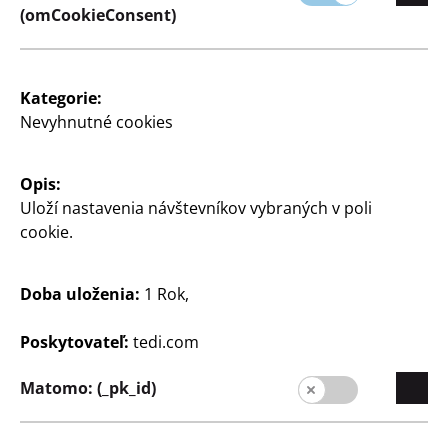
(omCookieConsent)
Kategorie:
Nevyhnutné cookies
Domácnosť
Panvice
Opis:
vhodné na všetky typy
Uloží nastavenia návštevníkov vybraných v poli
sporákov, uhlíková oceľ,
cookie.
Ø cca 20, 24 alebo 28 cm,
od
3
Doba uloženia:
1 Rok,
€
Poskytovateľ:
tedi.com
Matomo: (_pk_id)