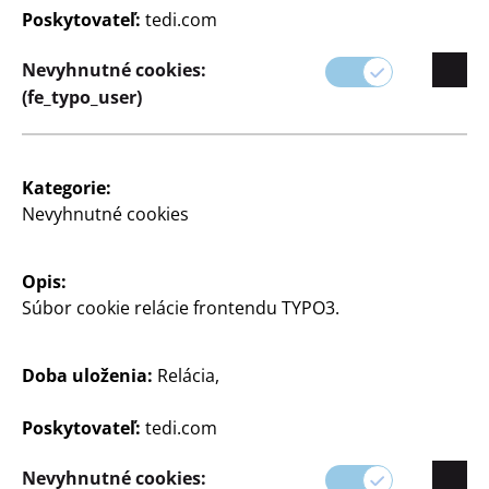
poriadok v domácnosti.
Poskytovateľ:
tedi.com
Naše výrobky pre domácnosť sú navrhnuté tak, aby
Nevyhnutné cookies:
vám uľahčili a spríjemnili každodenný život tým, že
(fe_typo_user)
vám pomôžu udržiavať čisté a príjemné prostredie.
Kategorie:
Nevyhnutné cookies
Opis:
Súbor cookie relácie frontendu TYPO3.
Doba uloženia:
Relácia,
Filter
Poskytovateľ:
tedi.com
117 Článok
Nevyhnutné cookies: