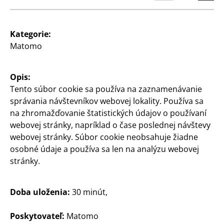
Kategorie:
Matomo
Slovensko / Slowakisch
Opis:
Kontakt
Tento súbor cookie sa používa na zaznamenávanie
správania návštevníkov webovej lokality. Používa sa
Informácia pre zákazníkov
na zhromažďovanie štatistických údajov o používaní
webovej stránky, napríklad o čase poslednej návštevy
Tiráž
webovej stránky. Súbor cookie neobsahuje žiadne
Ochrana údajov
osobné údaje a používa sa len na analýzu webovej
stránky.
Systém pre oznamovateľov
Doba uloženia:
30 minút,
Poskytovateľ:
Matomo