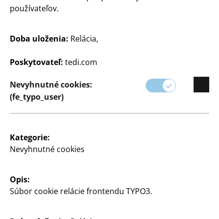
používateľov.
Doba uloženia:
Relácia,
Poskytovateľ:
tedi.com
Domácnosť
Domácnosť
Vákuové vrece
Grilovacie kliešte
Nevyhnutné cookies:
cca 40 x 60 cm
z ušľachtilej ocele
(fe_typo_user)
1
2
€
€
Kategorie:
Nevyhnutné cookies
Opis:
Súbor cookie relácie frontendu TYPO3.
Domácnosť
Domácnosť