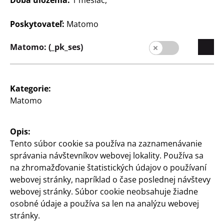
Poskytovateľ:
Matomo
Domácnosť
Domácnosť
Matomo: (_pk_ses)
Odmerné lyžičky
Stierka na cesto
súprava po 4 ks, 4 rôzne
zo silikónu, rôzne farby
veľkosti, rôzne farby, z
plastu, vhodné do
1
Kategorie:
€
umývačky riadu
Matomo
1
€
Opis:
Tento súbor cookie sa používa na zaznamenávanie
správania návštevníkov webovej lokality. Používa sa
na zhromažďovanie štatistických údajov o používaní
webovej stránky, napríklad o čase poslednej návštevy
webovej stránky. Súbor cookie neobsahuje žiadne
osobné údaje a používa sa len na analýzu webovej
Domácnosť
Domácnosť
stránky.