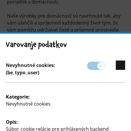
poriadok v domácnosti.
Naše výrobky pre domácnosť sú navrhnuté tak, aby
vám uľahčili a spríjemnili každodenný život tým, že
vám pomôžu udržiavať čisté a príjemné prostredie.
Varovanje podatkov
Nevyhnutné cookies:
(be_typo_user)
Kategorie:
Nevyhnutné cookies
Filter
Opis:
117 Článok
Súbor cookie relácie pre prihlásených backend