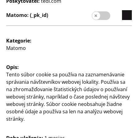
Poskytovateľ:
tedi.com
3
€
7
€
Matomo: (_pk_id)
Kategorie:
Matomo
Opis:
Domácnosť
Domácnosť
Tento súbor cookie sa používa na zaznamenávanie
Metlička na sneh
Odmerka
správania návštevníkov webovej lokality. Používa sa
zo silikónu, rôzne farby
1 l, z plastu, rôzne farby
na zhromažďovanie štatistických údajov o používaní
webovej stránky, napríklad o čase poslednej návštevy
55
1
1
€
webovej stránky. Súbor cookie neobsahuje žiadne
€
osobné údaje a používa sa len na analýzu webovej
stránky.
Doba uloženia:
1 mesiac,