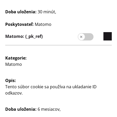
Miska na miešanie
Tortová forma s
vrchnákom
3 l, s rukoväťou a
Doba uloženia:
30 minút,
výlevkou, rôzne farby
Ø cca 26 cm, z uhlíkovej
ocele, s rukoväťou na
55
Poskytovateľ:
Matomo
1
prenášanie, vhodná do
€
umývačky riadu
Matomo: (_pk_ref)
7
€
Kategorie:
Matomo
Opis:
Tento súbor cookie sa používa na ukladanie ID
odkazov.
Spoločnosť
Kariéra
Doba uloženia:
6 mesiacov,
Expanzia