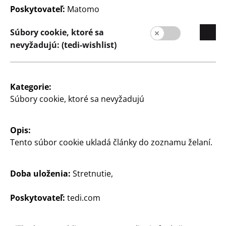
Poskytovateľ:
Matomo
Kvalita
Udržateľnosť
Súbory cookie, ktoré sa
nevyžadujú: (tedi-wishlist)
Kontakt
Zákazníci
Informácia pre zákazníkov
Kategorie:
Súbory cookie, ktoré sa nevyžadujú
Vyhľadávač pobočiek
Opis:
Tento súbor cookie ukladá články do zoznamu želaní.
Doba uloženia:
Stretnutie,
Poskytovateľ:
tedi.com
Slovensko / Slowakisch