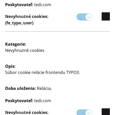
Poskytovateľ:
tedi.com
Naše výrobky sú navrhnuté tak, aby boli kvalitné a
ľahko použiteľné - od jednoduchých opráv až po
Nevyhnutné cookies:
zložité výtvory.
(fe_typo_user)
Kategorie:
Nevyhnutné cookies
Opis:
Súbor cookie relácie frontendu TYPO3.
Filter
Doba uloženia:
Relácia,
Poskytovateľ:
tedi.com
46 Článok
Nevyhnutné cookies: