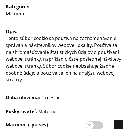
3 ks
rôzne veľkosti
Kategorie:
Matomo
1
1
€
€
Opis:
Tento súbor cookie sa používa na zaznamenávanie
správania návštevníkov webovej lokality. Používa sa
na zhromažďovanie štatistických údajov o používaní
webovej stránky, napríklad o čase poslednej návštevy
webovej stránky. Súbor cookie neobsahuje žiadne
osobné údaje a používa sa len na analýzu webovej
Spoločnosť
stránky.
Kariéra
Expanzia
Doba uloženia:
1 mesiac,
Kvalita
Poskytovateľ:
Matomo
Udržateľnosť
Matomo: (_pk_ses)
Kontakt