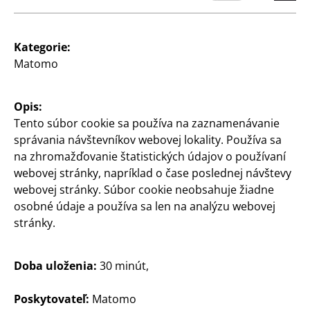
Zákazníci
Kategorie:
Informácia pre zákazníkov
Matomo
Vyhľadávač pobočiek
Opis:
Tento súbor cookie sa používa na zaznamenávanie
správania návštevníkov webovej lokality. Používa sa
na zhromažďovanie štatistických údajov o používaní
webovej stránky, napríklad o čase poslednej návštevy
webovej stránky. Súbor cookie neobsahuje žiadne
osobné údaje a používa sa len na analýzu webovej
Slovensko / Slowakisch
stránky.
Doba uloženia:
30 minút,
Kontakt
Informácia pre zákazníkov
Poskytovateľ:
Matomo