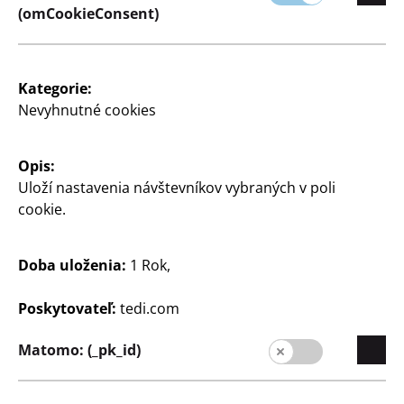
(omCookieConsent)
Kategorie:
Tvorenie a majstrovanie
Tvorenie a majstrovanie
Nevyhnutné cookies
Pletacie ihlice
Ihly
rôzne farby a veľkosti
55 ks
Opis:
Uloží nastavenia návštevníkov vybraných v poli
1
1
€
€
cookie.
Doba uloženia:
1 Rok,
Poskytovateľ:
tedi.com
Matomo: (_pk_id)
Tvorenie a majstrovanie
Tvorenie a majstrovanie
Látacie ihly
Kruhové pletacie ihlice