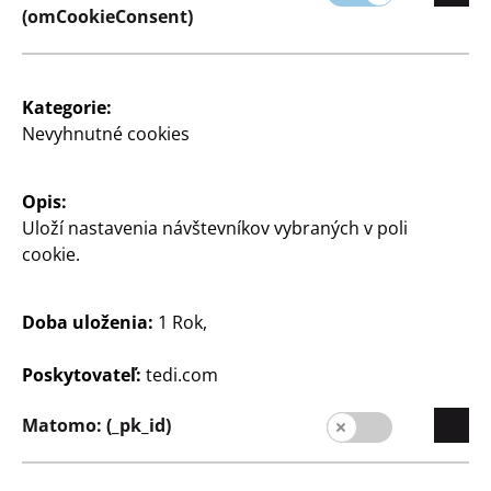
(omCookieConsent)
Kategorie:
Nevyhnutné cookies
Spoločnosť
Kariéra
Opis:
Expanzia
Uloží nastavenia návštevníkov vybraných v poli
Kvalita
cookie.
Udržateľnosť
Doba uloženia:
1 Rok,
Kontakt
Poskytovateľ:
tedi.com
Zákazníci
Informácia pre zákazníkov
Matomo: (_pk_id)
Vyhľadávač pobočiek