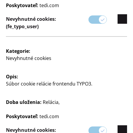
Poskytovateľ:
tedi.com
Nevyhnutné cookies:
(fe_typo_user)
Papierové poháre
objem cca 200 ml, 5 farieb v jednom balení
Kategorie:
Nevyhnutné cookies
0,15€/ks
3
Opis:
€
Súbor cookie relácie frontendu TYPO3.
Zobraziť otváracie hodiny
Doba uloženia:
Relácia,
vašej predajne TEDi
Poskytovateľ:
tedi.com
Zmeniť obchod
Nevyhnutné cookies: