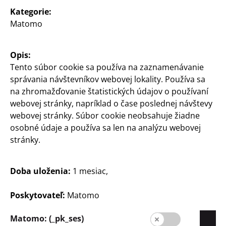
Kategorie:
Matomo
Opis:
Tento súbor cookie sa používa na zaznamenávanie
správania návštevníkov webovej lokality. Používa sa
Slovensko / Slowakisch
na zhromažďovanie štatistických údajov o používaní
webovej stránky, napríklad o čase poslednej návštevy
webovej stránky. Súbor cookie neobsahuje žiadne
Kontakt
osobné údaje a používa sa len na analýzu webovej
stránky.
Informácia pre zákazníkov
Tiráž
Doba uloženia:
1 mesiac,
Ochrana údajov
Poskytovateľ:
Matomo
Systém pre oznamovateľov
Matomo: (_pk_ses)