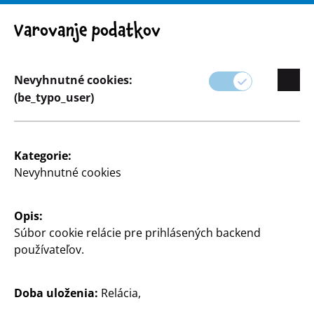
Pozor! Dôležité upozornenie: Stiahnutie výrobku z trhu
Varovanje podatkov
Nevyhnutné cookies:
(be_typo_user)
Sortiment
Párty a darčekové balenie
Kategorie:
Nevyhnutné cookies
Opis:
Súbor cookie relácie pre prihlásených backend
používateľov.
Doba uloženia:
Relácia,