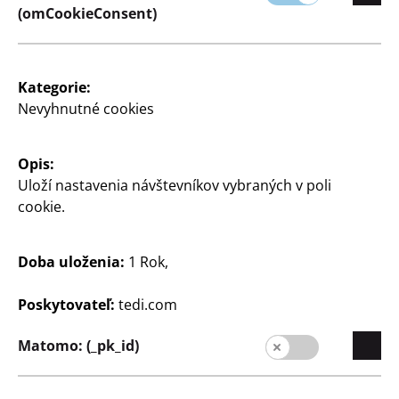
(omCookieConsent)
Kategorie:
Nevyhnutné cookies
Spoločnosť
Opis:
Kariéra
Uloží nastavenia návštevníkov vybraných v poli
cookie.
Expanzia
Kvalita
Doba uloženia:
1 Rok,
Udržateľnosť
Poskytovateľ:
tedi.com
Kontakt
Zákazníci
Matomo: (_pk_id)
Informácia pre zákazníkov