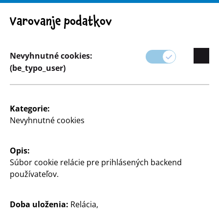
Pozor! Dôležité upozornenie: Stiahnutie výrobku z trhu
Varovanje podatkov
Nevyhnutné cookies:
(be_typo_user)
Sortiment
Kancelárske potreby
Kategorie:
Nevyhnutné cookies
Opis:
Súbor cookie relácie pre prihlásených backend
používateľov.
Doba uloženia:
Relácia,