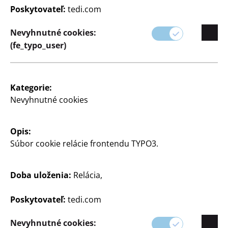
Poskytovateľ:
tedi.com
Nevyhnutné cookies:
(fe_typo_user)
Zvýrazňovače Stabilo Swing
Kategorie:
Cool
Nevyhnutné cookies
balenie po 8 ks, rôzne farby
1 €/ks
Opis:
Súbor cookie relácie frontendu TYPO3.
8
€
Doba uloženia:
Relácia,
Zobraziť otváracie hodiny
Poskytovateľ:
tedi.com
vašej predajne TEDi
Nevyhnutné cookies:
Zmeniť obchod