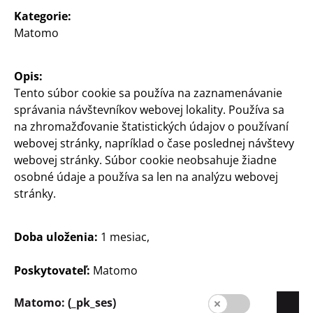
Kategorie:
Expanzia
Matomo
Kvalita
Udržateľnosť
Opis:
Tento súbor cookie sa používa na zaznamenávanie
Kontakt
správania návštevníkov webovej lokality. Používa sa
na zhromažďovanie štatistických údajov o používaní
Zákazníci
webovej stránky, napríklad o čase poslednej návštevy
Informácia pre zákazníkov
webovej stránky. Súbor cookie neobsahuje žiadne
osobné údaje a používa sa len na analýzu webovej
Vyhľadávač pobočiek
stránky.
Doba uloženia:
1 mesiac,
Poskytovateľ:
Matomo
Matomo: (_pk_ses)