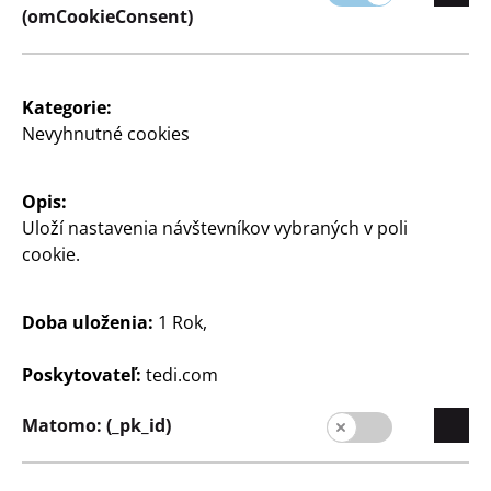
(omCookieConsent)
rôzne farby
3
€
Kategorie:
Nevyhnutné cookies
Zobraziť otváracie hodiny
Opis:
vašej predajne TEDi
Uloží nastavenia návštevníkov vybraných v poli
cookie.
Zmeniť obchod
Doba uloženia:
1 Rok,
Poskytovateľ:
tedi.com
Matomo: (_pk_id)
Spoločnosť
Kariéra