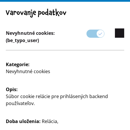
Pozor! Dôležité upozornenie: Stiahnutie výrobku z trhu
Varovanje podatkov
Nevyhnutné cookies:
(be_typo_user)
Sortiment
Domácnosť & Dekorácia
Kategorie:
Nevyhnutné cookies
Opis:
Súbor cookie relácie pre prihlásených backend
používateľov.
Doba uloženia:
Relácia,