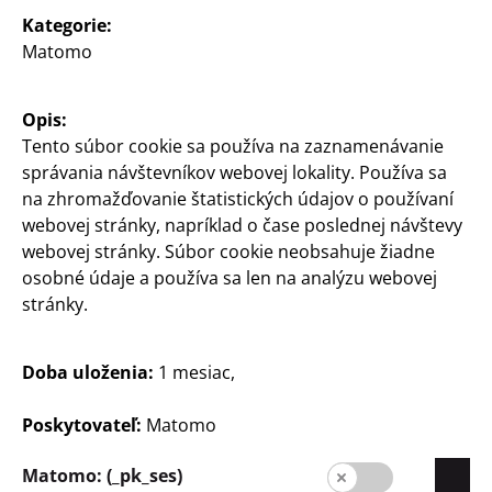
Kategorie:
Matomo
Opis:
Tento súbor cookie sa používa na zaznamenávanie
Slovensko / Slowakisch
správania návštevníkov webovej lokality. Používa sa
na zhromažďovanie štatistických údajov o používaní
webovej stránky, napríklad o čase poslednej návštevy
Kontakt
webovej stránky. Súbor cookie neobsahuje žiadne
osobné údaje a používa sa len na analýzu webovej
Informácia pre zákazníkov
stránky.
Tiráž
Doba uloženia:
1 mesiac,
Ochrana údajov
Systém pre oznamovateľov
Poskytovateľ:
Matomo
Matomo: (_pk_ses)