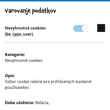
Pozor! Dôležité upozornenie: Stiahnutie výrobku z trhu
Varovanje podatkov
Nevyhnutné cookies:
(be_typo_user)
Sortiment
Vychytávky
Kategorie:
Nevyhnutné cookies
Opis:
Súbor cookie relácie pre prihlásených backend
používateľov.
Doba uloženia:
Relácia,