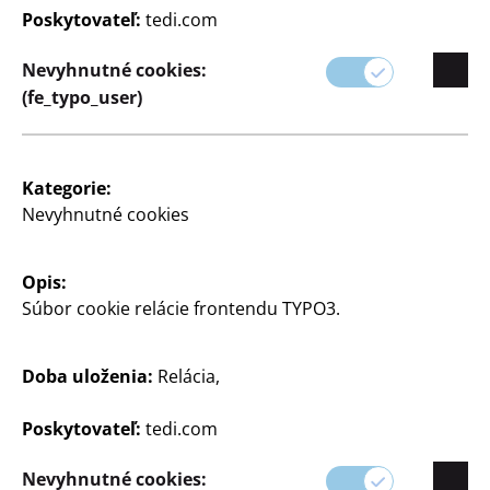
Poskytovateľ:
tedi.com
Nevyhnutné cookies:
(fe_typo_user)
Taška
Taška
Kategorie:
Nevyhnutné cookies
2
€
Opis:
Súbor cookie relácie frontendu TYPO3.
Zobraziť otváracie hodiny
vašej predajne TEDi
Doba uloženia:
Relácia,
Zmeniť obchod
Poskytovateľ:
tedi.com
Nevyhnutné cookies: