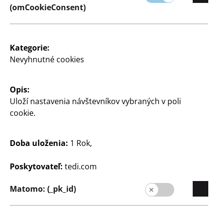
(omCookieConsent)
Kategorie:
Spoločnosť
Nevyhnutné cookies
Kariéra
Expanzia
Opis:
Kvalita
Uloží nastavenia návštevníkov vybraných v poli
cookie.
Udržateľnosť
Kontakt
Doba uloženia:
1 Rok,
Zákazníci
Poskytovateľ:
tedi.com
Informácia pre zákazníkov
Matomo: (_pk_id)
Vyhľadávač pobočiek