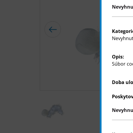
Nevyhnut
Kategori
Nevyhnut
Opis:
Súbor coo
Doba ulo
Poskytov
Nevyhnu