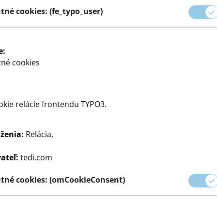
mačky
né cookies: (fe_typo_user)
rôzne farby
e:
né cookies
1
€
kie relácie frontendu TYPO3.
Zobrazi
ženia:
Relácia,
vašej p
ateľ:
tedi.com
tné cookies: (omCookieConsent)