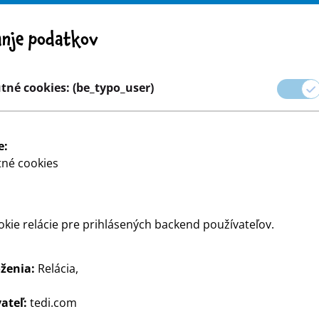
Pozor! Dôležité upozornenie: Stiahnutie výrobku z trhu
nje podatkov
a
Kariéra
né cookies: (be_typo_user)
kové balenie
Domácnosť & Dekorácia
Tvorenie a majstr
e:
né cookies
kie relácie pre prihlásených backend používateľov.
ženia:
Relácia,
Loptička s 
ateľ:
tedi.com