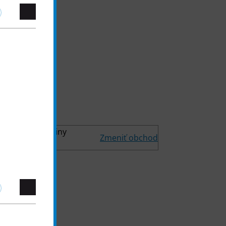
ť otváracie hodiny
Zmeniť obchod
redajne TEDi