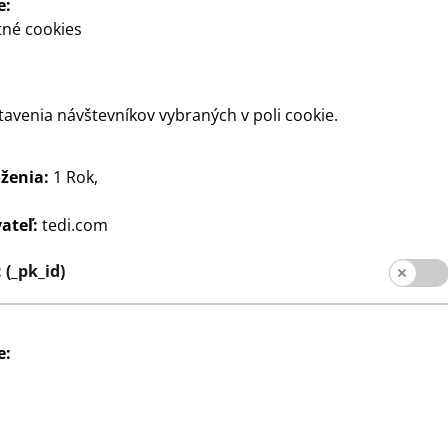
e:
né cookies
tavenia návštevníkov vybraných v poli cookie.
ženia:
1 Rok,
Sociálne médiá
pre zákazníkov
ateľ:
tedi.com
pobočiek
(_pk_id)
e: