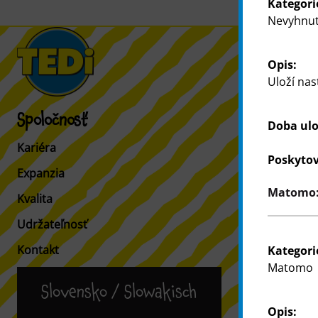
Kategori
Nevyhnut
Opis:
Uloží nas
Spoločnosť
Zákazníci
Doba ulo
Kariéra
Informácia 
Poskytov
Expanzia
Vyhľadávač 
Matomo: 
Kvalita
Udržateľnosť
Kontakt
Kategori
Matomo
Slovensko / Slowakisch
Opis: