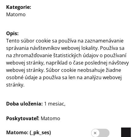
Kategorie:
Matomo
Opis:
Tento súbor cookie sa používa na zaznamenávanie
Slovensko / Slowakisch
správania návštevníkov webovej lokality. Používa sa
na zhromažďovanie štatistických údajov o používaní
webovej stránky, napríklad o čase poslednej návštevy
Kontakt
webovej stránky. Súbor cookie neobsahuje žiadne
osobné údaje a používa sa len na analýzu webovej
Informácia pre zákazníkov
stránky.
Tiráž
Doba uloženia:
1 mesiac,
Ochrana údajov
Systém pre oznamovateľov
Poskytovateľ:
Matomo
Matomo: (_pk_ses)