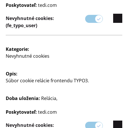
Poskytovateľ:
tedi.com
Nevyhnutné cookies:
(fe_typo_user)
Farebná podložka Pelikan
DIN A4, 100 listov, 2 rôzne vzory
Kategorie:
Nevyhnutné cookies
3
€
Opis:
Súbor cookie relácie frontendu TYPO3.
Zobraziť otváracie hodiny
vašej predajne TEDi
Doba uloženia:
Relácia,
Zmeniť obchod
Poskytovateľ:
tedi.com
Nevyhnutné cookies: