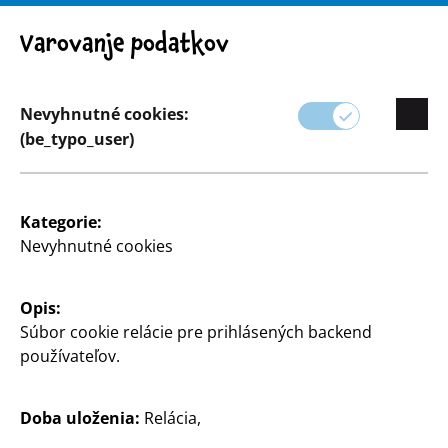
Pozor! Dôležité upozornenie: Stiahnutie výrobku z trhu
Varovanje podatkov
Nevyhnutné cookies:
(be_typo_user)
Sortiment
Kancelárske potreby
Kategorie:
Nevyhnutné cookies
Opis:
Súbor cookie relácie pre prihlásených backend
používateľov.
Doba uloženia:
Relácia,