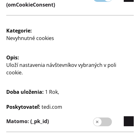
(omCookieConsent)
Kategorie:
Spoločnosť
Nevyhnutné cookies
Kariéra
Expanzia
Opis:
Kvalita
Uloží nastavenia návštevníkov vybraných v poli
cookie.
Udržateľnosť
Kontakt
Doba uloženia:
1 Rok,
Zákazníci
Poskytovateľ:
tedi.com
Informácia pre zákazníkov
Matomo: (_pk_id)
Vyhľadávač pobočiek