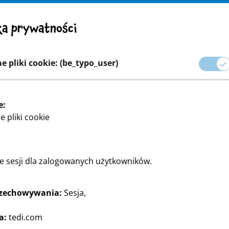
UWAGA! Ważna uwaga: Wycofanie produktu
ka prywatności
wo
Ekspansja
Kariera
e pliki cookie: (be_typo_user)
to
Świat marek
Pakowanie na przyjęcia i prezenty
Hom
e:
 pliki cookie
ie sesji dla zalogowanych użytkowników.
rzechowywania:
Sesja,
ria artykułów piśmiennych
a:
tedi.com