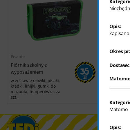
Kategori
Niezbędne
Opis:
Zapisano 
Okres p
Pisanie
Pisanie
Piórnik szkolny z
Piórnik herl
Dostawc
35
wyposażeniem
ok. 22 × 6,5 
Zł
Matomo: 
kolory, za szt
w zestawie ołówki, pisaki,
kredki, linijki, gumki do
mazania, temperówka, za
szt.
Kategori
Matomo
Opis: