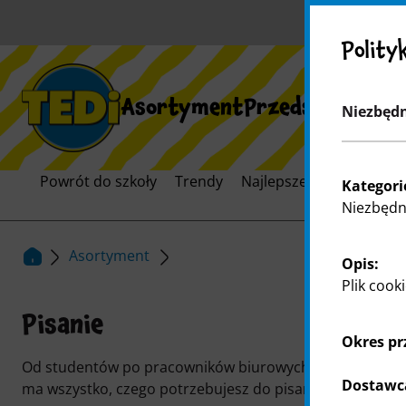
Polity
Asortyment
Przedsiębiorst
Niezbędn
Powrót do szkoły
Trendy
Najlepsze artykuły na la
Kategori
Niezbędne
Asortyment
Opis:
Plik cook
Pisanie
Okres p
Od studentów po pracowników biurowych, nasza katego
Dostawc
ma wszystko, czego potrzebujesz do pisania.