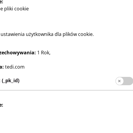
e:
 pliki cookie
ustawienia użytkownika dla plików cookie.
rzechowywania:
1 Rok,
Pisanie
itz
Podwójny piórnik
a:
tedi.com
23
× 5 cm, różne
z 2 kieszeniami i 2 zamkami
Zł
(_pk_id)
.
błyskawicznymi, różne
kolory, za szt.
e: