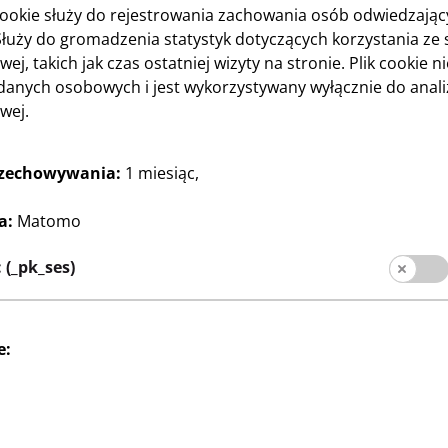
cookie służy do rejestrowania zachowania osób odwiedzają
Służy do gromadzenia statystyk dotyczących korzystania ze 
wej, takich jak czas ostatniej wizyty na stronie. Plik cookie n
ienta
danych osobowych i jest wykorzystywany wyłącznie do anali
Media społecznośc
wej.
la klienta
ka sklepów
rzechowywania:
1 miesiąc,
a:
Matomo
(_pk_ses)
e:
lienta
Stopka redakcyjna
Ochrona danych
S