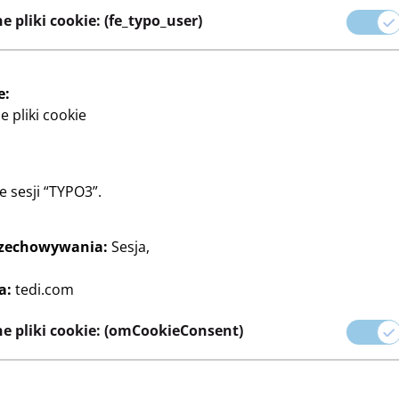
 pliki cookie: (fe_typo_user)
rzędzia organizacyjne, które
e:
 pliki cookie
ie sesji “TYPO3”.
rzechowywania:
Sesja,
Klej
Malować
Teczki
Papier i zeszyty
Wyposażenie
a:
tedi.com
e pliki cookie: (omCookieConsent)