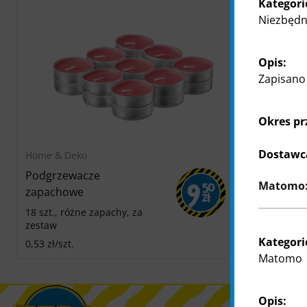
Kategori
Niezbędne
Opis:
Zapisano 
Okres p
Dostawc
Home & Deko
Podgrzewacze
Matomo: 
9
50
zapachowe
Zł
18 szt., różne zapachy, za
zestaw
Kategori
0,53 zł/szt.
Matomo
Opis: