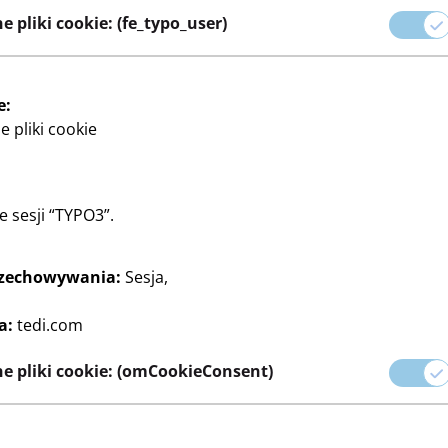
cesoriów domowych po
 pliki cookie: (fe_typo_user)
ej atmosfery do każdego
czy tradycyjnego, nasze
e:
ości, aby spersonalizować
 pliki cookie
ie sesji “TYPO3”.
rzechowywania:
Sesja,
Odświeżacz powietrza
Tekstylia domowe
Świece
Mały meb
a:
tedi.com
e pliki cookie: (omCookieConsent)