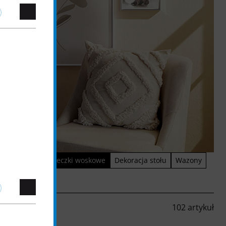
el
Lampy
Świeczki woskowe
Dekoracja stołu
Wazony
102 artykuł