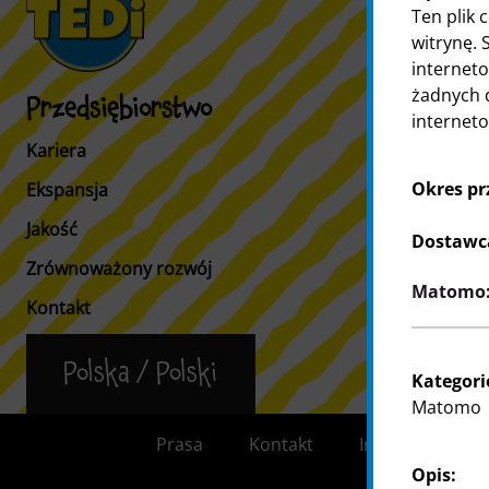
Ten plik 
witrynę. 
interneto
żadnych 
Przedsiębiorstwo
Strefa Kl
interneto
Kariera
Informacja d
Okres p
Ekspansja
Wyszukiwar
Jakość
Dostawc
Zrównoważony rozwój
Matomo: 
Kontakt
Polska / Polski
Kategori
Matomo
Prasa
Kontakt
Informacja dla k
Opis: