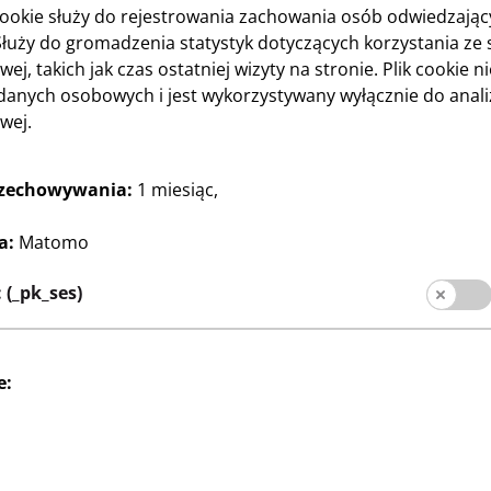
cookie służy do rejestrowania zachowania osób odwiedzają
Służy do gromadzenia statystyk dotyczących korzystania ze 
wej, takich jak czas ostatniej wizyty na stronie. Plik cookie n
danych osobowych i jest wykorzystywany wyłącznie do anali
ienta
wej.
Media społecznośc
la klienta
rzechowywania:
1 miesiąc,
ka sklepów
a:
Matomo
(_pk_ses)
e:
lienta
Stopka redakcyjna
Ochrona danych
S