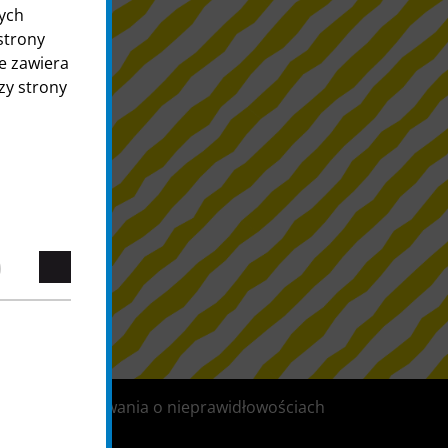
cych
strony
ie zawiera
zy strony
iowe
ystem informowania o nieprawidłowościach