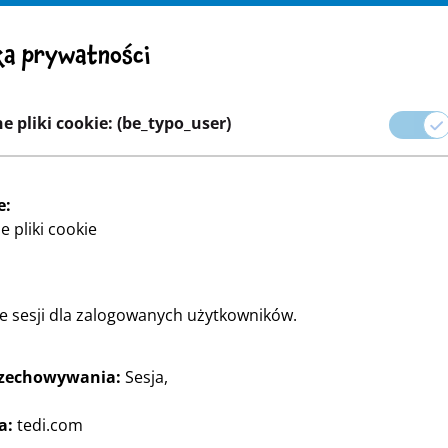
UWAGA! Ważna uwaga: Wycofanie produktu
ka prywatności
wo
Ekspansja
Kariera
e pliki cookie: (be_typo_user)
Pakowanie na przyjęcia i prezenty
Home & Deko
Majste
e:
 pliki cookie
ie sesji dla zalogowanych użytkowników.
rzechowywania:
Sesja,
ymi od TEDi.
a:
tedi.com