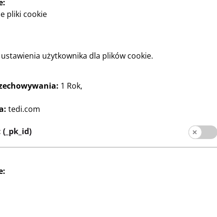
e:
 pliki cookie
ustawienia użytkownika dla plików cookie.
rzechowywania:
1 Rok,
a:
tedi.com
(_pk_id)
e: