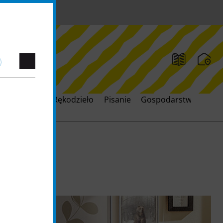
rkowanie oraz Rękodzieło
Pisanie
Gospodarstwo domo