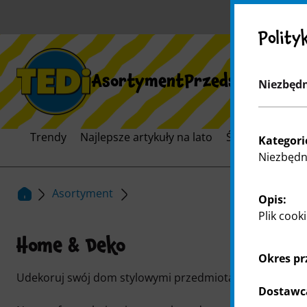
Polity
Asortyment
Przedsiębiorst
Niezbędn
Trendy
Najlepsze artykuły na lato
Świat marek
Kategori
Niezbędne
Asortyment
Opis:
Plik cook
Home & Deko
Okres p
Udekoruj swój dom stylowymi przedmiotami dekoracyjn
Dostawc