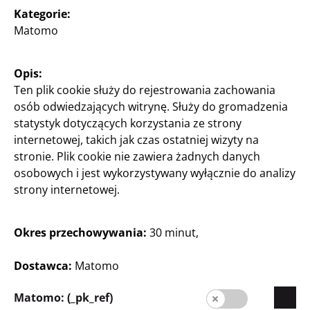
Kategorie:
Ekspansja
Matomo
Jakość
Zrównoważony rozwój
Opis:
Kontakt
Ten plik cookie służy do rejestrowania zachowania
osób odwiedzających witrynę. Służy do gromadzenia
Strefa Klienta
statystyk dotyczących korzystania ze strony
internetowej, takich jak czas ostatniej wizyty na
Informacja dla klienta
stronie. Plik cookie nie zawiera żadnych danych
Wyszukiwarka sklepów
osobowych i jest wykorzystywany wyłącznie do analizy
strony internetowej.
Okres przechowywania:
30 minut,
Dostawca:
Matomo
Matomo: (_pk_ref)
Polska / Polski