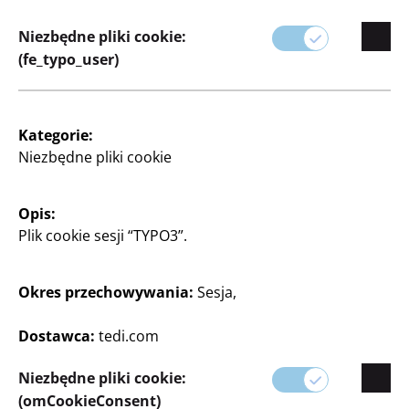
Niezależnie od tego, czy szukasz czegoś
Niezbędne pliki cookie:
nowoczesnego, czy tradycyjnego, nasze produkty
(fe_typo_user)
oferują idealne połączenie stylu i funkcjonalności,
aby spersonalizować swój dom według własnych
upodobań.
Kategorie:
Niezbędne pliki cookie
Opis:
Plik cookie sesji “TYPO3”.
Okres przechowywania:
Sesja,
Dostawca:
tedi.com
Filtr
Niezbędne pliki cookie:
(omCookieConsent)
102 artykuł