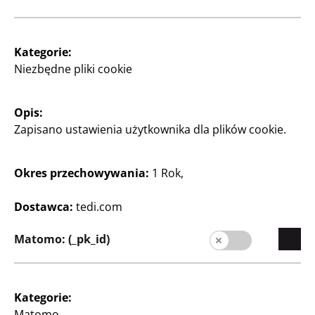
Kategorie:
Niezbędne pliki cookie
Opis:
Home & Deko
Home & Deko
Zapisano ustawienia użytkownika dla plików cookie.
Ramka na zdjęcia
Dywan ze sztucznego
futra
A4, z drewna, czarna,
biała lub naturalna, za
okrągły, Ø ok. 35 cm, za
Okres przechowywania:
1 Rok,
szt.
szt.
Dostawca:
tedi.com
50
9
50
9
Zt
Zł
Matomo: (_pk_id)
Kategorie:
Matomo