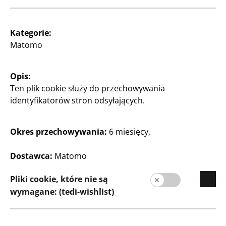
Kategorie:
Prasa
Matomo
Kontakt
Opis:
Informacja dla klienta
Ten plik cookie służy do przechowywania
Stopka redakcyjna
identyfikatorów stron odsyłających.
Ochrona danych
Okres przechowywania:
6 miesięcy,
System informowania o nieprawidłowościach
Dostawca:
Matomo
Pliki cookie, które nie są
wymagane: (tedi-wishlist)