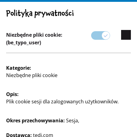
UWAGA! Ważna uwaga: Wycofanie produktu
Polityka prywatności
Niezbędne pliki cookie:
(be_typo_user)
Asortyment
Kategorie:
Home & Deko
Niezbędne pliki cookie
Udekoruj swój dom stylowymi przedmiotami
Opis:
dekoracyjnymi od TEDi.
Plik cookie sesji dla zalogowanych użytkowników.
Nasza oferta obejmuje wszystko, od nowoczesnych
akcesoriów domowych po sezonowe dekoracje,
Okres przechowywania:
Sesja,
które dodadzą ciepłej i zachęcającej atmosfery do
każdego pomieszczenia.
Dostawca:
tedi.com