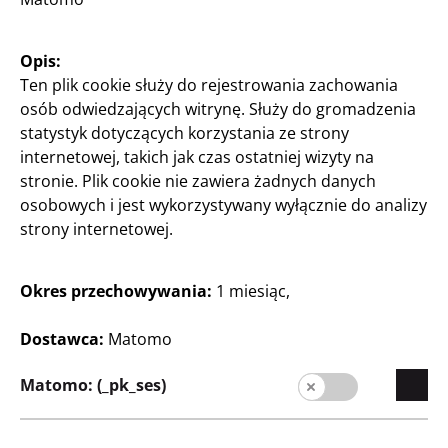
Home & Deko
Home & Deko
Opis:
Dywan ze sztucznego
Koc polarowy
Ten plik cookie służy do rejestrowania zachowania
futra
osób odwiedzających witrynę. Służy do gromadzenia
różne kolory, ok. 125 ×
150 cm, za szt.
statystyk dotyczących korzystania ze strony
różne kolory, ok. 60 × 90
cm, za szt.
internetowej, takich jak czas ostatniej wizyty na
14
stronie. Plik cookie nie zawiera żadnych danych
23
Zł
osobowych i jest wykorzystywany wyłącznie do analizy
Zł
strony internetowej.
Okres przechowywania:
1 miesiąc,
Dostawca:
Matomo
Matomo: (_pk_ses)
Przedsiębiorstwo
Kariera