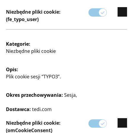
wspierają w realizacji kreatywnych pomysłów.
Niezbędne pliki cookie:
Od prostych napraw po złożone kreacje, nasze
(fe_typo_user)
produkty zostały zaprojektowane z myślą o jakości i
łatwości użytkowania.
Kategorie:
Niezbędne pliki cookie
Opis:
Plik cookie sesji “TYPO3”.
Okres przechowywania:
Sesja,
Filtr
Dostawca:
tedi.com
Niezbędne pliki cookie:
52 artykuł
(omCookieConsent)