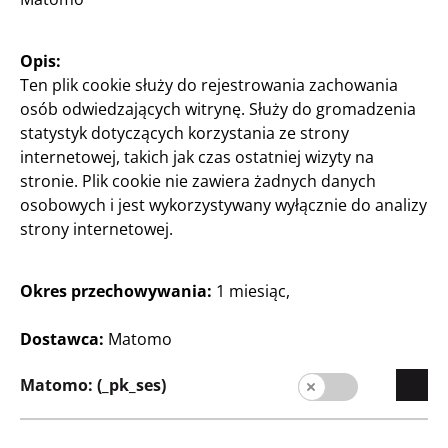
Majsterkowanie oraz
Opis:
Rękodzieło
Ten plik cookie służy do rejestrowania zachowania
Plastikowe puszki
osób odwiedzających witrynę. Służy do gromadzenia
4 sztuki w zestawie
statystyk dotyczących korzystania ze strony
1,25 zł/sztuka
internetowej, takich jak czas ostatniej wizyty na
stronie. Plik cookie nie zawiera żadnych danych
5
osobowych i jest wykorzystywany wyłącznie do analizy
Zł
strony internetowej.
Okres przechowywania:
1 miesiąc,
Dostawca:
Matomo
Matomo: (_pk_ses)
Przedsiębiorstwo
Kariera