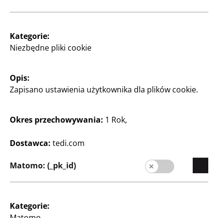
Kategorie:
Niezbędne pliki cookie
Majsterkowanie oraz
Majsterkowanie oraz
Rękodzieło
Rękodzieło
Opis:
Zapisano ustawienia użytkownika dla plików cookie.
Pudełko dekoracyjne
Torby papierowe
DIY
4 szt.
ok. 15 x 10 x 7,7 cm, za
1,25 zł/sztuka
Okres przechowywania:
1 Rok,
szt.
5
Dostawca:
tedi.com
Zł
14
Zł
Matomo: (_pk_id)
Kategorie:
Matomo