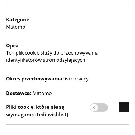
Kategorie:
Prasa
Matomo
Kontakt
Informacja dla klienta
Opis:
Ten plik cookie służy do przechowywania
Stopka redakcyjna
identyfikatorów stron odsyłających.
Ochrona danych
Okres przechowywania:
6 miesięcy,
System informowania o nieprawidłowościach
Dostawca:
Matomo
Pliki cookie, które nie są
wymagane: (tedi-wishlist)