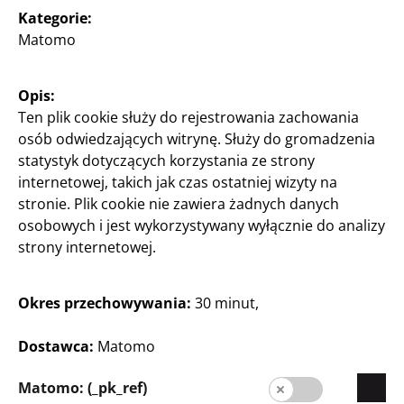
Ekspansja
Kategorie:
Matomo
Jakość
Zrównoważony rozwój
Opis:
Kontakt
Ten plik cookie służy do rejestrowania zachowania
osób odwiedzających witrynę. Służy do gromadzenia
Strefa Klienta
statystyk dotyczących korzystania ze strony
internetowej, takich jak czas ostatniej wizyty na
Informacja dla klienta
stronie. Plik cookie nie zawiera żadnych danych
Wyszukiwarka sklepów
osobowych i jest wykorzystywany wyłącznie do analizy
strony internetowej.
Okres przechowywania:
30 minut,
Dostawca:
Matomo
Matomo: (_pk_ref)
Polska / Polski