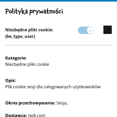
UWAGA! Ważna uwaga: Wycofanie produktu
Polityka prywatności
Niezbędne pliki cookie:
(be_typo_user)
Asortyment
Kategorie:
Majsterkowanie oraz Rękodzieło
Niezbędne pliki cookie
Niezależnie od tego, czy jesteś zapalonym entuzjastą
Opis:
majsterkowania, czy okazjonalnym
Plik cookie sesji dla zalogowanych użytkowników.
majsterkowiczem, TEDi ma wszystko, czego
potrzebujesz do następnego projektu.
Okres przechowywania:
Sesja,
Nasza kategoria Rzemiosło i majsterkowanie oferuje
różnorodne materiały i narzędzia, które inspirują i
Dostawca:
tedi.com