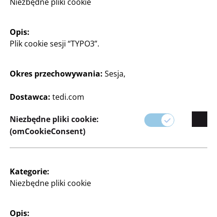
Niezbędne pliki cookie
Opis:
Majsterkowanie oraz
Majsterkowanie oraz
Plik cookie sesji “TYPO3”.
Rękodzieło
Rękodzieło
Naklejki
Naklejki
Okres przechowywania:
Sesja,
w różnych wzorach
Litery w zestawie
5
5
Dostawca:
tedi.com
Zł
Zł
Niezbędne pliki cookie:
(omCookieConsent)
Kategorie:
Niezbędne pliki cookie
Majsterkowanie oraz
Majsterkowanie oraz
Rękodzieło
Rękodzieło
Naklejki
Naklejki z kwiatami
Opis: