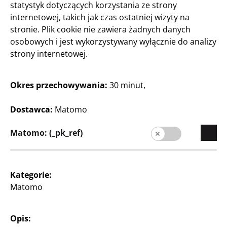
statystyk dotyczących korzystania ze strony
internetowej, takich jak czas ostatniej wizyty na
stronie. Plik cookie nie zawiera żadnych danych
Majsterkowanie oraz
Majsterkowanie oraz
osobowych i jest wykorzystywany wyłącznie do analizy
Rękodzieło
Rękodzieło
strony internetowej.
Nylonowa taśma
Koraliki
jubilerska
w 6 różnych kolorach
Okres przechowywania:
30 minut,
50m, przezroczysta
250 zł/kg
0,10 zł/m
5
Dostawca:
Matomo
Zł
5
Zł
Matomo: (_pk_ref)
Kategorie:
Matomo
Opis:
Przedsiębiorstwo