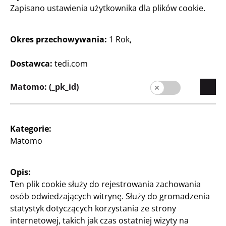
Zapisano ustawienia użytkownika dla plików cookie.
Mix
w różnych wzorach
0,15 zł/szt.
0,4 zł/szt.
Okres przechowywania:
1 Rok,
5
5
Zł
Zł
Dostawca:
tedi.com
Matomo: (_pk_id)
Kategorie:
Matomo
Majsterkowanie oraz
Majsterkowanie oraz
Rękodzieło
Rękodzieło
Koraliki z literami
Wstążka jubilerska
Opis:
w różnych kolorach
elastyczna
Ten plik cookie służy do rejestrowania zachowania
250 zł/kg
1 zł/m
osób odwiedzających witrynę. Służy do gromadzenia
statystyk dotyczących korzystania ze strony
5
5
internetowej, takich jak czas ostatniej wizyty na
Zł
Zł