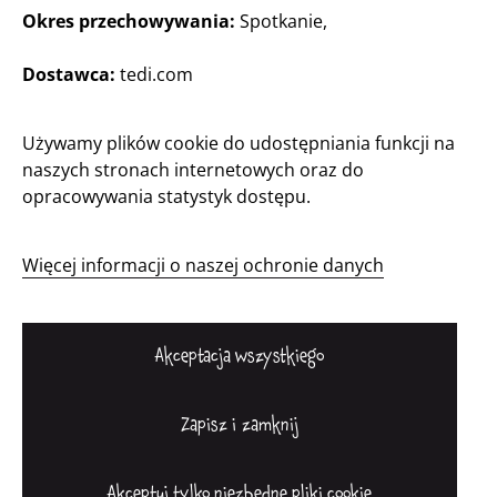
Okres przechowywania:
Spotkanie,
Polska / Polski
Dostawca:
tedi.com
Prasa
Używamy plików cookie do udostępniania funkcji na
naszych stronach internetowych oraz do
Kontakt
opracowywania statystyk dostępu.
Informacja dla klienta
Stopka redakcyjna
Więcej informacji o naszej ochronie danych
Ochrona danych
System informowania o nieprawidłowościach
Akceptacja wszystkiego
Zapisz i zamknij
Akceptuj tylko niezbędne pliki cookie