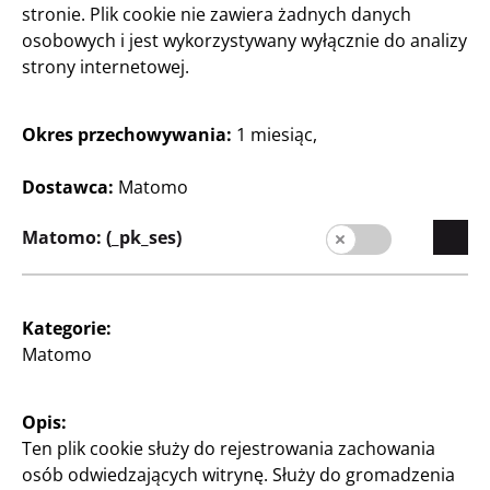
stronie. Plik cookie nie zawiera żadnych danych
osobowych i jest wykorzystywany wyłącznie do analizy
strony internetowej.
Okres przechowywania:
1 miesiąc,
Dostawca:
Matomo
Majsterkowanie oraz
Majsterkowanie oraz
Rękodzieło
Rękodzieło
Matomo: (_pk_ses)
Koraliki
Pompony
W 5 różnych kolorach
250 sztuk
250 zł/kg
250 zł/kg
Kategorie:
5
5
Matomo
Zł
Zł
Opis:
Ten plik cookie służy do rejestrowania zachowania
osób odwiedzających witrynę. Służy do gromadzenia