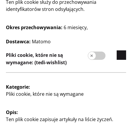
Ten plik cookie służy do przechowywania
Kariera
identyfikatorów stron odsyłających.
Ekspansja
Okres przechowywania:
6 miesięcy,
Jakość
Zrównoważony rozwój
Dostawca:
Matomo
Kontakt
Pliki cookie, które nie są
wymagane: (tedi-wishlist)
Strefa Klienta
Informacja dla klienta
Wyszukiwarka sklepów
Kategorie:
Pliki cookie, które nie są wymagane
Opis:
Ten plik cookie zapisuje artykuły na liście życzeń.