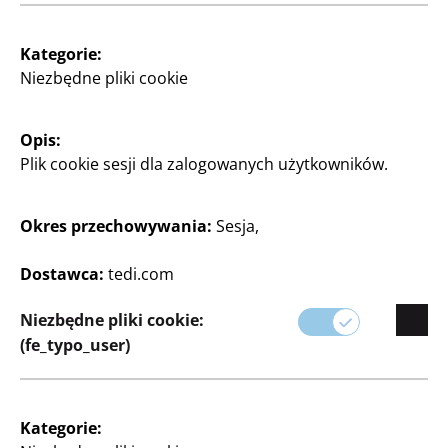
Kategorie:
Niezbędne pliki cookie
Majsterkowanie oraz
Majsterkowanie oraz
Opis:
Rękodzieło
Rękodzieło
Plik cookie sesji dla zalogowanych użytkowników.
Koraliki w kształcie
Koraliki listowe
liter
20 g, kolorowa mieszanka
Okres przechowywania:
Sesja,
20 g, złote, srebrne, za
250 zł/Kg
zestaw
Dostawca:
tedi.com
5
250 zł/kg
Zł
Niezbędne pliki cookie:
5
Zł
(fe_typo_user)
Kategorie: