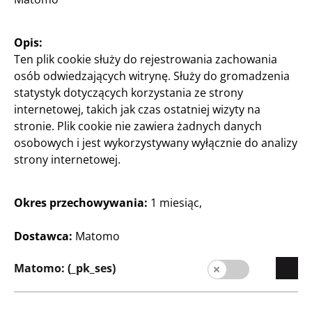
Kariera
Ekspansja
Opis:
Ten plik cookie służy do rejestrowania zachowania
Jakość
osób odwiedzających witrynę. Służy do gromadzenia
Zrównoważony rozwój
statystyk dotyczących korzystania ze strony
internetowej, takich jak czas ostatniej wizyty na
Kontakt
stronie. Plik cookie nie zawiera żadnych danych
osobowych i jest wykorzystywany wyłącznie do analizy
Strefa Klienta
strony internetowej.
Informacja dla klienta
Wyszukiwarka sklepów
Okres przechowywania:
1 miesiąc,
Dostawca:
Matomo
Matomo: (_pk_ses)