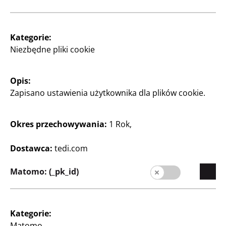
Płótno
18 x 24 cm
Kategorie:
Niezbędne pliki cookie
8
Zł
Opis:
Zapisano ustawienia użytkownika dla plików cookie.
Zobacz godziny otwarcia
swojego sklepu TEDi
Okres przechowywania:
1 Rok,
Zmień sklep
Dostawca:
tedi.com
Matomo: (_pk_id)
Kategorie:
Przedsiębiorstwo
Matomo