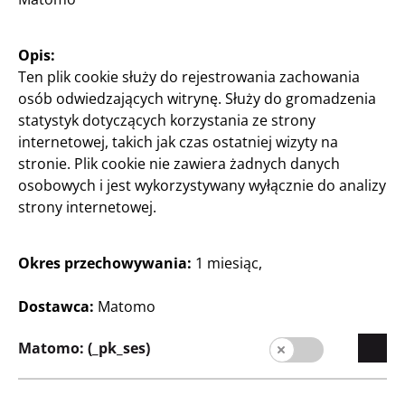
Ekspansja
Opis:
Jakość
Ten plik cookie służy do rejestrowania zachowania
Zrównoważony rozwój
osób odwiedzających witrynę. Służy do gromadzenia
statystyk dotyczących korzystania ze strony
Kontakt
internetowej, takich jak czas ostatniej wizyty na
stronie. Plik cookie nie zawiera żadnych danych
Strefa Klienta
osobowych i jest wykorzystywany wyłącznie do analizy
Informacja dla klienta
strony internetowej.
Wyszukiwarka sklepów
Okres przechowywania:
1 miesiąc,
Dostawca:
Matomo
Matomo: (_pk_ses)