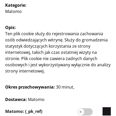
Polska / Polski
Kategorie:
Matomo
Prasa
Opis:
Kontakt
Ten plik cookie służy do rejestrowania zachowania
osób odwiedzających witrynę. Służy do gromadzenia
Informacja dla klienta
statystyk dotyczących korzystania ze strony
internetowej, takich jak czas ostatniej wizyty na
Stopka redakcyjna
stronie. Plik cookie nie zawiera żadnych danych
Ochrona danych
osobowych i jest wykorzystywany wyłącznie do analizy
strony internetowej.
System informowania o nieprawidłowościach
Okres przechowywania:
30 minut,
Dostawca:
Matomo
Matomo: (_pk_ref)