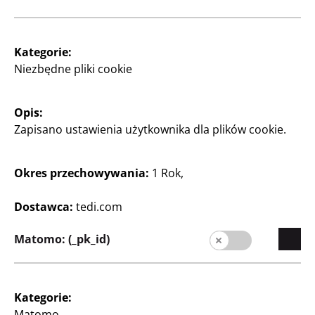
różne wzory, za szt.
Kategorie:
5
Zł
Niezbędne pliki cookie
Opis:
Zobacz godziny otwarcia
Zapisano ustawienia użytkownika dla plików cookie.
swojego sklepu TEDi
Zmień sklep
Okres przechowywania:
1 Rok,
Dostawca:
tedi.com
Matomo: (_pk_id)
Przedsiębiorstwo
Kategorie:
Kariera
Matomo