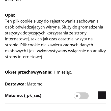
Przedsiębiorstwo
Kariera
Opis:
Ekspansja
Ten plik cookie służy do rejestrowania zachowania
osób odwiedzających witrynę. Służy do gromadzenia
Jakość
statystyk dotyczących korzystania ze strony
Zrównoważony rozwój
internetowej, takich jak czas ostatniej wizyty na
stronie. Plik cookie nie zawiera żadnych danych
Kontakt
osobowych i jest wykorzystywany wyłącznie do analizy
strony internetowej.
Strefa Klienta
Informacja dla klienta
Okres przechowywania:
1 miesiąc,
Wyszukiwarka sklepów
Dostawca:
Matomo
Matomo: (_pk_ses)