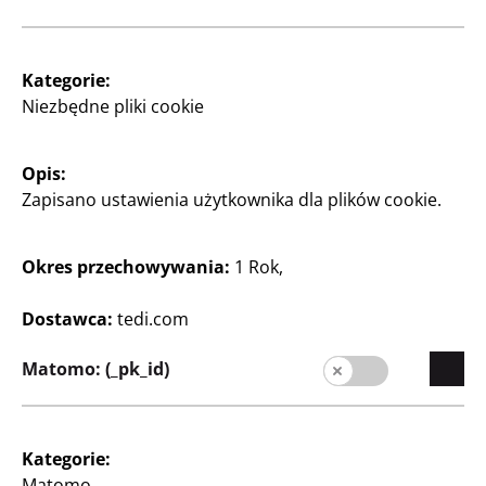
Balon foliowy
Ø ok. 45 cm, nadaje się do napełniania powietrzem i
Kategorie:
helem, za szt.
Niezbędne pliki cookie
5
Zł
Opis:
Zapisano ustawienia użytkownika dla plików cookie.
Zobacz godziny otwarcia
Okres przechowywania:
1 Rok,
swojego sklepu TEDi
Zmień sklep
Dostawca:
tedi.com
Matomo: (_pk_id)
Kategorie:
Matomo