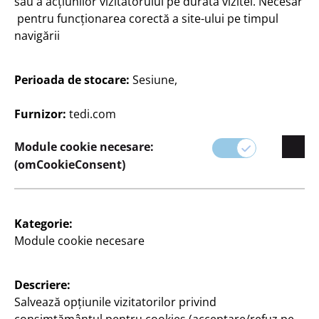
sau a acțiunilor vizitatorului pe durata vizitei. Necesar
pentru funcționarea corectă a site-ului pe timpul
navigării
Scriere
Plicuri lungi
Perioada de stocare:
Sesiune,
30 bucăți, DIN lung fără
fereastră, 110x220mm,
Furnizor:
tedi.com
adeziv umed
0,17 Lei/bucată
Module cookie necesare:
50
5
(omCookieConsent)
Lei
Kategorie:
Module cookie necesare
Descriere:
Salvează opțiunile vizitatorilor privind
Companie