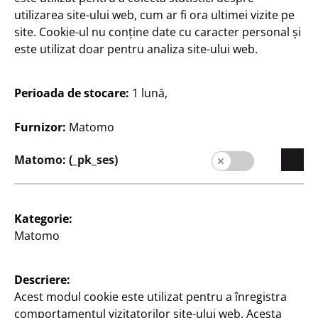
utilizarea site-ului web, cum ar fi ora ultimei vizite pe
România / Română
site. Cookie-ul nu conține date cu caracter personal și
este utilizat doar pentru analiza site-ului web.
Contact
Perioada de stocare:
1 lună,
Informații pentru clienți
Furnizor:
Matomo
Caseta redacției
Matomo: (_pk_ses)
Protecția datelor
Politica de cookies-uri
Kategorie:
Termeni şi condiţii
Matomo
Sistemul de denunțare a neregulilor
Descriere:
Acest modul cookie este utilizat pentru a înregistra
comportamentul vizitatorilor site-ului web. Acesta