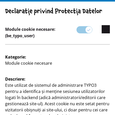
Atenție! Indicație importantă: Retragerea produsului
Declarație privind Protecția Datelor
Module cookie necesare:
(be_typo_user)
Sortiment
Kategorie:
Scriere
Module cookie necesare
De la studenți la funcționari, categoria noastră de
Descriere:
articole de papetărie are tot ce vă trebuie pentru a
Este utilizat de sistemul de administrare TYPO3
scrie.
pentru a identifica și menține sesiunea utilizatorilor
logati în backend (adică administratorii/editorii care
Descoperiți o varietate de stilouri, caiete, calendare
gestionează site-ul). Acest cookie nu este setat pentru
și instrumente de organizare pentru a vă ajuta să
vizitatorii obișnuiți ai site-ului, ci doar pentru cei care
rămâneți organizat și productiv.