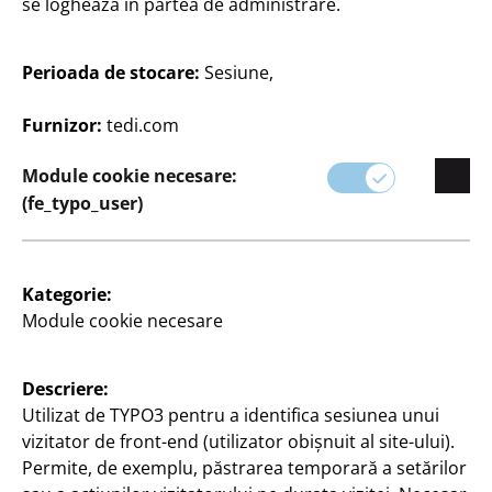
se loghează în partea de administrare.
Ideal pentru birou, școală sau uz personal.
Perioada de stocare:
Sesiune,
Furnizor:
tedi.com
Module cookie necesare:
(fe_typo_user)
Kategorie:
Filtru
Module cookie necesare
79 Articole
Descriere:
Utilizat de TYPO3 pentru a identifica sesiunea unui
vizitator de front-end (utilizator obișnuit al site-ului).
Permite, de exemplu, păstrarea temporară a setărilor