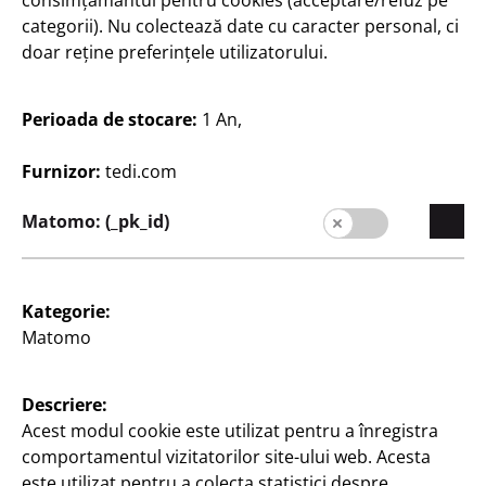
consimțământul pentru cookies (acceptare/refuz pe
Carieră
categorii). Nu colectează date cu caracter personal, ci
doar reține preferințele utilizatorului.
Expansion
Calitate
Perioada de stocare:
1 An,
Sustenabilitate
Furnizor:
tedi.com
Contact
Matomo: (_pk_id)
Clienți
Informații pentru clienți
Căutare filială
Kategorie:
Matomo
Descriere:
Acest modul cookie este utilizat pentru a înregistra
comportamentul vizitatorilor site-ului web. Acesta
este utilizat pentru a colecta statistici despre