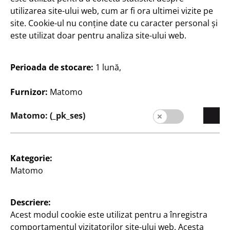
Contact
utilizarea site-ului web, cum ar fi ora ultimei vizite pe
site. Cookie-ul nu conține date cu caracter personal și
Clienți
este utilizat doar pentru analiza site-ului web.
Informații pentru clienți
Perioada de stocare:
1 lună,
Căutare filială
Furnizor:
Matomo
Matomo: (_pk_ses)
Kategorie:
Matomo
România / Română
Descriere:
Contact
Acest modul cookie este utilizat pentru a înregistra
comportamentul vizitatorilor site-ului web. Acesta