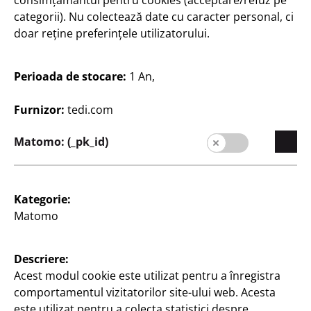
consimțământul pentru cookies (acceptare/refuz pe
Pânză
Pânză
categorii). Nu colectează date cu caracter personal, ci
30 x 40 cm
18 x 24 cm
doar reține preferințele utilizatorului.
10
8
Lei
Lei
Perioada de stocare:
1 An,
Furnizor:
tedi.com
Matomo: (_pk_id)
Kategorie:
Companie
Matomo
Carieră
Expansion
Descriere:
Calitate
Acest modul cookie este utilizat pentru a înregistra
comportamentul vizitatorilor site-ului web. Acesta
Sustenabilitate
este utilizat pentru a colecta statistici despre