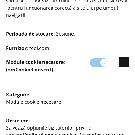
sau a acțiunilor vizitatorului pe durata vizitei. Necesar
pentru funcționarea corectă a site-ului pe timpul
navigării
Perioada de stocare:
Sesiune,
Artizanat & bricolaj
Artizanat & bricolaj
Furnizor:
tedi.com
Placă de colorat
Pânză
20x20 cm
20 x 20 cm
Module cookie necesare:
(omCookieConsent)
6
8
Lei
Lei
Kategorie:
Module cookie necesare
Descriere:
Salvează opțiunile vizitatorilor privind
Artizanat & bricolaj
Artizanat & bricolaj