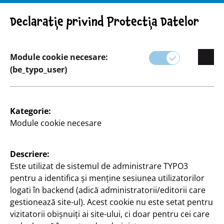
Atenție! Indicație importantă: Retragerea produsului
Declarație privind Protecția Datelor
Module cookie necesare:
(be_typo_user)
Sortiment
Kategorie:
Artizanat & bricolaj
Module cookie necesare
Fie că sunteți un pasionat avid de bricolaj, fie că
Descriere:
faceți bricolaj ocazional, TEDi are tot ce vă trebuie
Este utilizat de sistemul de administrare TYPO3
pentru următorul proiect.
pentru a identifica și menține sesiunea utilizatorilor
logati în backend (adică administratorii/editorii care
Categoria noastră de Artizanat și bricolaj oferă o
gestionează site-ul). Acest cookie nu este setat pentru
varietate de materiale și instrumente care să vă
vizitatorii obișnuiți ai site-ului, ci doar pentru cei care
inspire și să vă sprijine în realizarea ideilor