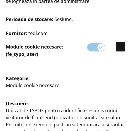
se loghează în partea de administrare.
dumneavoastră creative.
De la reparații simple la creații complexe, produsele
Perioada de stocare:
Sesiune,
noastre sunt concepute pentru calitate și ușurință în
utilizare.
Furnizor:
tedi.com
Module cookie necesare:
(fe_typo_user)
Kategorie:
Module cookie necesare
Descriere:
Filtru
Utilizat de TYPO3 pentru a identifica sesiunea unui
vizitator de front-end (utilizator obișnuit al site-ului).
54 Articole
Permite, de exemplu, păstrarea temporară a setărilor