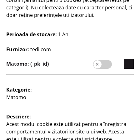
consimțământul pentru cookies (acceptare/refuz pe
categorii). Nu colectează date cu caracter personal, ci
doar reține preferințele utilizatorului.
Perioada de stocare:
1 An,
Furnizor:
tedi.com
România / Română
Matomo: (_pk_id)
Contact
Kategorie:
Informații pentru clienți
Matomo
Caseta redacției
Descriere:
Protecția datelor
Acest modul cookie este utilizat pentru a înregistra
comportamentul vizitatorilor site-ului web. Acesta
Politica de cookies-uri
este utilizat pentru a colecta statistici despre