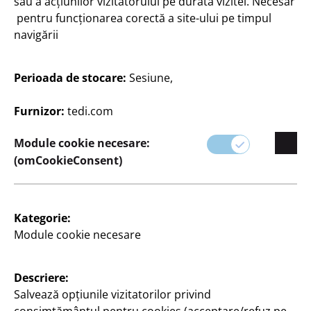
sau a acțiunilor vizitatorului pe durata vizitei. Necesar
pentru funcționarea corectă a site-ului pe timpul
navigării
Perioada de stocare:
Sesiune,
Companie
Furnizor:
tedi.com
Carieră
Module cookie necesare:
Expansion
(omCookieConsent)
Calitate
Sustenabilitate
Kategorie:
Contact
Module cookie necesare
Clienți
Descriere:
Informații pentru clienți
Salvează opțiunile vizitatorilor privind
Căutare filială