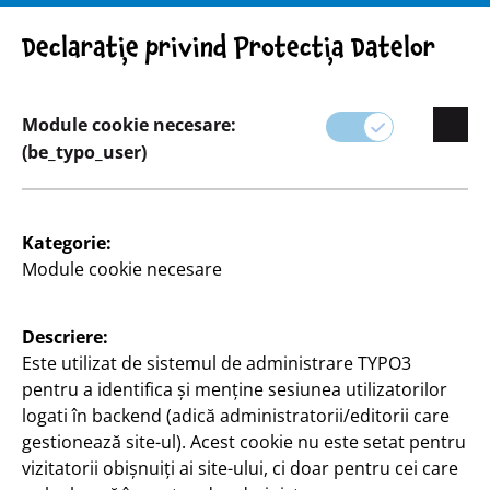
Atenție! Indicație importantă: Retragerea produsului
Declarație privind Protecția Datelor
Module cookie necesare:
(be_typo_user)
Sortiment
Kategorie:
Casă & decorațiuni
Module cookie necesare
Împodobiți-vă casa cu articole decorative elegante
Descriere:
de la TEDi.
Este utilizat de sistemul de administrare TYPO3
pentru a identifica și menține sesiunea utilizatorilor
Gama noastră include totul, de la accesorii moderne
logati în backend (adică administratorii/editorii care
pentru casă până la decorațiuni de sezon, care vor
gestionează site-ul). Acest cookie nu este setat pentru
adăuga o atmosferă caldă și primitoare în orice
vizitatorii obișnuiți ai site-ului, ci doar pentru cei care
cameră.