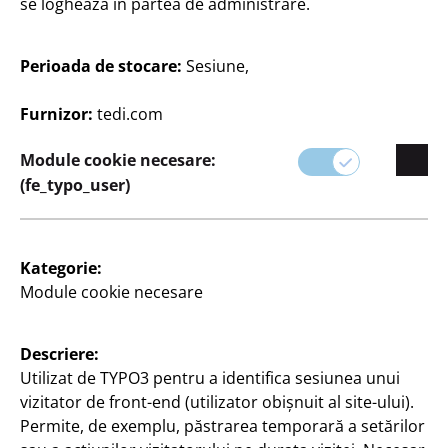
se loghează în partea de administrare.
Fie că sunteți în căutarea a ceva modern sau
tradițional, produsele noastre oferă combinația
Perioada de stocare:
Sesiune,
perfectă de stil și funcționalitate pentru a vă
personaliza casa după bunul plac.
Furnizor:
tedi.com
Module cookie necesare:
(fe_typo_user)
Kategorie:
Module cookie necesare
Descriere:
Filtru
Utilizat de TYPO3 pentru a identifica sesiunea unui
vizitator de front-end (utilizator obișnuit al site-ului).
99 Articole
Permite, de exemplu, păstrarea temporară a setărilor